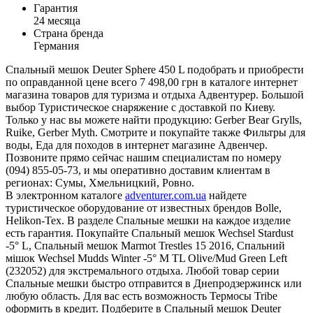
Гарантия
24 месяца
Страна бренда
Германия
Спальный мешок Deuter Sphere 450 L подобрать и приобрести
по оправданной цене всего 7 498,00 грн в каталоге интернет
магазина товаров для туризма и отдыха Адвентурер. Большой
выбор Туристическое снаряжение с доставкой по Киеву.
Только у нас вы можете найти продукцию: Gerber Bear Grylls,
Ruike, Gerber Myth. Смотрите и покупайте также Фильтры для
воды, Еда для походов в интернет магазине Адвенчер.
Позвоните прямо сейчас нашим специалистам по номеру
(094) 855-05-73, и мы оперативно доставим клиентам в
регионах: Сумы, Хмельницкий, Ровно.
В электронном каталоге
adventurer.com.ua
найдете
туристическое оборудование от известных брендов Bolle,
Helikon-Tex. В разделе Спальные мешки на каждое изделие
есть гарантия. Покупайте Спальный мешок Wechsel Stardust
-5° L, Спальный мешок Marmot Trestles 15 2016, Спальний
мішок Wechsel Mudds Winter -5° M TL Olive/Mud Green Left
(232052) для экстремального отдыха. Любой товар серии
Спальные мешки быстро отправится в Днепродзержинск или
любую область. Для вас есть возможность Термосы Tribe
оформить в кредит. Подберите в Спальный мешок Deuter