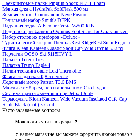
Tреккинговые палки Pinguin Shock FL/TL Foam
Мягкая фляга HydraPak SoftFlask 500 мл
Зимняя куртка Commandor Neve Fusion
Точильный набор Smith's DFPK
Надувная лодка Adventure Vesta V-500 RIB
Подставка для баллона Optimus Foot Stand for Gaz Canisters
Набор столовых приборов «Deluxe»
Туристический коврик Therm-a-Rest RidgeRest Solar Regular
Фляга Klean Kanteen Classic Sport Cap Wild Orchid 532 ml
Перчатки OGSO Ski 5115HVY L
Палатка Totem Trek
Палатка Tramp Eagle 4
Палки треккинговые Leki Thermolite
Фляга солдатская 0,8 л в чехле
Лодочный мотор Parsun T3.6 BMS
Мюсли с имбирем, чиа и апельсином Сто Пудов
Система приготовления пищи Jetboil Joule
Термофляга Klean Kanteen Wide Vacuum Insulated Cafe Cap
Shale Black (matt) 355 ml
Часто задаваемые вопросы
Можно ли купить в кредит ❓
У нашем магазине вы можете оформить любой товар в
кредит