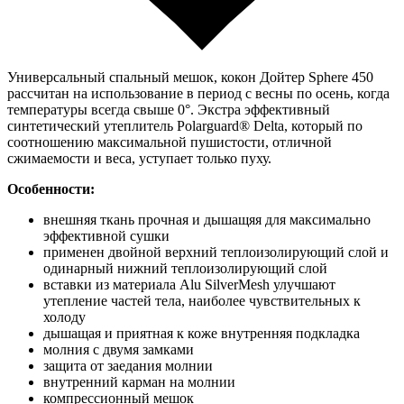
Универсальный спальный мешок, кокон Дойтер Sphere 450
рассчитан на использование в период с весны по осень, когда
температуры всегда свыше 0°. Экстра эффективный
синтетический утеплитель Polarguard® Delta, который по
соотношению максимальной пушистости, отличной
сжимаемости и веса, уступает только пуху.
Особенности:
внешняя ткань прочная и дышащяя для максимально
эффективной сушки
применен двойной верхний теплоизолирующий слой и
одинарный нижний теплоизолирующий слой
вставки из материала Alu SilverMesh улучшают
утепление частей тела, наиболее чувствительных к
холоду
дышащая и приятная к коже внутренняя подкладка
молния с двумя замками
защита от заедания молнии
внутренний карман на молнии
компрессионный мешок