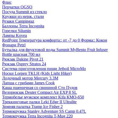
Флис
Перчатки OGSO
Посуда Summit из стекло
Кружки из нерж. стали
Резаки Campingaz
Баллоны Terra Incognita
Горелки Silumin
Лампы Kovea
RedPoint Температура комфорта:: от -7 до 0 Форма:: Кокон
Фонари Petzl
Бутылка для фруктовой воды Summit MyBento Fruit Infuser
Bottle красная 700 мл
Рюкзак Dakine Pivot 21
Рюкзак Osprey Stratos 24
Система приготовления пищи Jetboil MicroMo
Носки Lorpen TKLH (Kids Light Hiker)
Лодочный мотор Mercury 3.3M
Лапша с грибами James Cook
Каша пшеничная со свининой Сто Пудов
Велорюкзак Deuter Compact Air EXP 8 SL
Термобелье мужское комплект Kifa КМО-650
Треккинговые палки Leki Edge II Ultralite
Зимняя палатка Tramp Ice Fisher 2
Термокружка Stanley Adventure SS Camp 0.47L
Термокружка Terra Incognita T-Mug 220