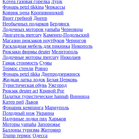
Kovea газовая горелка
Луцк
Фонарь petzl tikkina
Черкассы
Коврик цена
Кропивницкий
Винт гребной
Днепр
Необычных подарков
Бердянск
Лодочных моторов yamaha
Черновцы
Двигатель mercury
Каменец-Подольский
Магазин рюкзаков ноутбуков
Чернигов
Раскладная мебель для пикника
Никополь
Рюкзаки фирмы deuter
Мелитополь
Лодочные моторы mercury
Николаев
Гамак стоимость
Сумы
Термос стенли
Ровно
Фонарь petzl tikka
Днепродзержинск
Жидкая латка лодок
Белая Церковь
Туристическая обувь
Ужгород
Рюкзак deuter act
Кривой Рог
Палатки туристические hannah
Винница
Катер риб
Львов
Фонарик кемпинга
Мариуполь
Походный нож
Украина
Надувные лодки пвх
Харьков
Моторы yamaha
Запорожье
Баллоны туризма
Житомир
Trump термос
Одесса