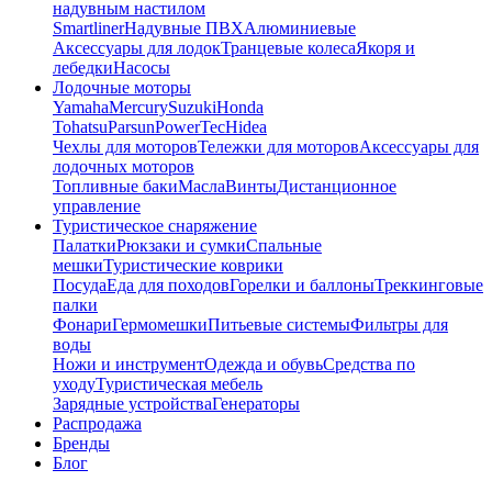
надувным настилом
Smartliner
Надувные ПВХ
Алюминиевые
Аксессуары для лодок
Транцевые колеса
Якоря и
лебедки
Насосы
Лодочные моторы
Yamaha
Mercury
Suzuki
Honda
Tohatsu
Parsun
PowerTec
Hidea
Чехлы для моторов
Тележки для моторов
Аксессуары для
лодочных моторов
Топливные баки
Масла
Винты
Дистанционное
управление
Туристическое снаряжение
Палатки
Рюкзаки и сумки
Спальные
мешки
Туристические коврики
Посуда
Еда для походов
Горелки и баллоны
Треккинговые
палки
Фонари
Гермомешки
Питьевые системы
Фильтры для
воды
Ножи и инструмент
Одежда и обувь
Средства по
уходу
Туристическая мебель
Зарядные устройства
Генераторы
Распродажа
Бренды
Блог