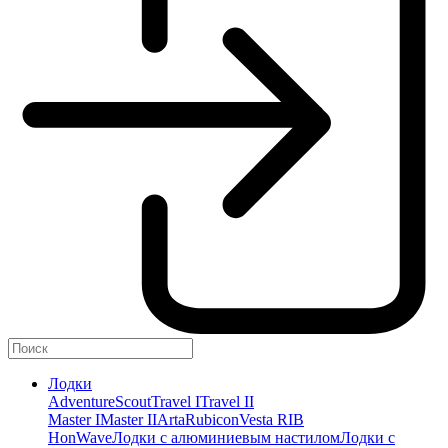
Лодки
Adventure
Scout
Travel I
Travel II
Master I
Master II
Arta
Rubicon
Vesta RIB
HonWave
Лодки с алюминиевым настилом
Лодки с