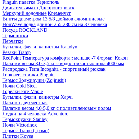
Pinguin палатка
Тернополь
Двигатель ямаха
Днепропетровск
Меркурий лодочные
Кременчуг
Винты диаметром 13 5/8 дюймов алюминиевые
HonWave лодка длиной 255-280 см на 3 человека
Посуда ROCKLAND
Термоноски
Перчатки
Бутылки, фляги, канистры Katadyn
Резаки Tramp
RedPoint Температура комфорта:: меньше -7 Форма:: Кокон
Палатки весом 3,0-3,5 кг с водостойкостью пола 4000 мм
Распродажа Terra Incognita - спортивный рюкзак
Горючее, спички Pinguin
Термос Зоджируши (Zojirushi)
Ножи Cold Steel
Горелки Fire-Maple
Бутылки, фляги, канистры Харчі
Палатка двухместная
Палатки весом 4,0-5,0 кг с полиэтиленовым полом
Лодки на 4 человека Adventure
Термокружки Stanley
Ножи Victorinox
Термос Tramp (Трамп)
Плитки Kovea