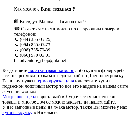
Как можно с Вами связаться ❓
🛍 Киев, ул. Маршала Тимошенко 9
☎ Связаться с нами можно по следующим номерам
телефонов:
📞 (044) 355-05-25,
📞 (094) 855-05-73
📞 (098) 735-79-39
📞 (066) 570-05-01
📧 adventure_shop@ukr.net
Когда ищете
палатки трамп каталог
либо купить фонарь petzl
все товары можно заказать с доставкой по Днепропетровску
Если вам нужен
термо кружка цена
или хотите купить
подвесной лодочный мотор то все это найдете на нашем сайте
adventurer.com.ua
Мотр honda цена
с доставкой в Луцке все туристические
товары и многое другое можно заказать на нашем сайте.
У нас выгодные цены на ямаха мотор, также Вы можете у нас
купить кружку
в Николаеве.