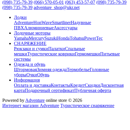
(098) 735-79-39
(066) 570-05-01
(063) 453-57-07
(098) 735-79-39
(098) 735-79-39
adventure_shop@ukr.net
Лодки
Adventure
HonWave
Smartliner
Надувные
ПВХ
Алюминиевые
Аксессуары
Лодочные моторы
Yamaha
Mercury
Suzuki
Honda
Tohatsu
PowerTec
СНАРЯЖЕНИЕ
Рюкзаки и сумки
Палатки
Спальные
мешки
Туристические коврики
Гермомешки
Питьевые
системы
Одежда и обувь
Штормовая
Зимняя одежда
Термобелье
Головные
уборы
Очки
Обувь
Информация
Оплата и доставка
Контакты
Кредит
Скидки
Дисконтная
карта
Подарочный сертификат
Публичная оферта
Powered by
Adventure
online store © 2026
Интернет магазин Adventure
Туристическое снаряжение