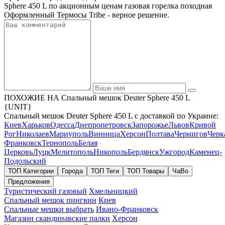
Sphere 450 L по акционным ценам газовая горелка походная
Оформленный Термосы Tribe - верное решение.
ПОХОЖИЕ НА Спальный мешок Deuter Sphere 450 L
{UNIT}
Спальный мешок Deuter Sphere 450 L с доставкой по Украине:
Киев
Харьков
Одесса
Днепропетровск
Запорожье
Львов
Кривой
Рог
Николаев
Мариуполь
Винница
Херсон
Полтава
Чернигов
Черк
Франковск
Тернополь
Белая
Церковь
Луцк
Мелитополь
Никополь
Бердянск
Ужгород
Каменец-
Подольский
ТОП Категории
Города
ТОП Теги
ТОП Товары
ЧаВо
Предложения
Туристический газовый
Хмельницкий
Спальный мешок пингвин
Киев
Спальные мешки выбрать
Ивано-Франковск
Магазин скандинавские палки
Херсон