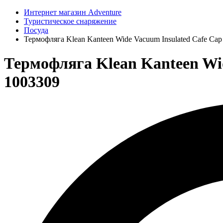
Интернет магазин Adventure
Туристическое снаряжение
Посуда
Термофляга Klean Kanteen Wide Vacuum Insulated Cafe Cap S
Термофляга Klean Kanteen Wide
1003309