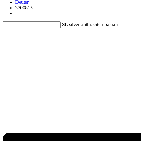
Deuter
3700815
SL silver-anthracite правый