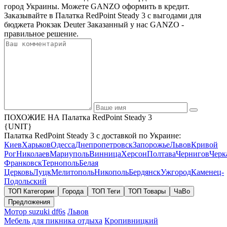
город Украины. Можете GANZO оформить в кредит.
Заказывайте в Палатка RedPoint Steady 3 с выгодами для
бюджета Рюкзак Deuter Заказанный у нас GANZO -
правильное решение.
ПОХОЖИЕ НА Палатка RedPoint Steady 3
{UNIT}
Палатка RedPoint Steady 3 с доставкой по Украине:
Киев
Харьков
Одесса
Днепропетровск
Запорожье
Львов
Кривой
Рог
Николаев
Мариуполь
Винница
Херсон
Полтава
Чернигов
Черк
Франковск
Тернополь
Белая
Церковь
Луцк
Мелитополь
Никополь
Бердянск
Ужгород
Каменец-
Подольский
ТОП Категории
Города
ТОП Теги
ТОП Товары
ЧаВо
Предложения
Мотор suzuki df6s
Львов
Мебель для пикника отдыха
Кропивницкий