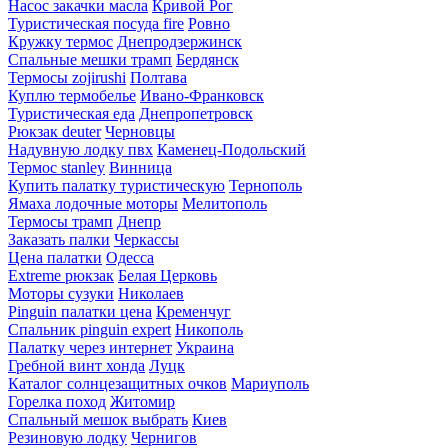
Насос закачки масла
Кривой Рог
Туристическая посуда fire
Ровно
Кружку термос
Днепродзержинск
Спальные мешки трамп
Бердянск
Термосы zojirushi
Полтава
Куплю термобелье
Ивано-Франковск
Туристическая еда
Днепропетровск
Рюкзак deuter
Черновцы
Надувную лодку пвх
Каменец-Подольский
Термос stanley
Винница
Купить палатку туристическую
Тернополь
Ямаха лодочные моторы
Мелитополь
Термосы трамп
Днепр
Заказать палки
Черкассы
Цена палатки
Одесса
Extreme рюкзак
Белая Церковь
Моторы сузуки
Николаев
Pinguin палатки цена
Кременчуг
Спальник pinguin expert
Никополь
Палатку через интернет
Украина
Гребной винт хонда
Луцк
Каталог солнцезащитных очков
Мариуполь
Горелка поход
Житомир
Спальный мешок выбрать
Киев
Резиновую лодку
Чернигов