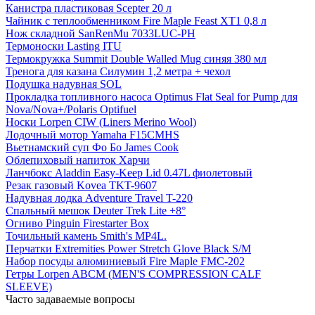
Канистра пластиковая Scepter 20 л
Чайник с теплообменником Fire Maple Feast XT1 0,8 л
Нож складной SanRenMu 7033LUC-PH
Термоноски Lasting ITU
Термокружка Summit Double Walled Mug синяя 380 мл
Тренога для казана Силумин 1,2 метра + чехол
Подушка надувная SOL
Прокладка топливного насоса Optimus Flat Seal for Pump для
Nova/Nova+/Polaris Optifuel
Носки Lorpen CIW (Liners Merino Wool)
Лодочный мотор Yamaha F15CMHS
Вьетнамский суп Фо Бо James Cook
Облепиховый напиток Харчи
Ланчбокс Aladdin Easy-Keep Lid 0.47L фиолетовый
Резак газовый Kovea TKT-9607
Надувная лодка Adventure Travel T-220
Спальный мешок Deuter Trek Lite +8°
Огниво Pinguin Firestarter Box
Точильный камень Smith's MP4L.
Перчатки Extremities Power Stretch Glove Black S/M
Набор посуды алюминиевый Fire Maple FMC-202
Гетры Lorpen ABCM (MEN'S COMPRESSION CALF
SLEEVE)
Часто задаваемые вопросы