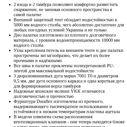
2 входа и 2 тамбура позволяют комфортно разместить
снаряжение, не занимая основного пространства в
самой палатке
Внешний защитный тент обладает водостойкостью в
5000 мм водного столба, чего абсолютно достаточно для
любых погодных условий Украины и не только
Дно палатки изготовлено из плотного долговечного
материала, с уровнем водонепроницаемости 10000 мм
водного столба
Узлы крепления петель на внешнем тенте и дне палатки
прострочены зигзагообразно, что делает их более
прочными и надёжными
Все швы в палатке проклеены полиуретановой PU-
лентой для максимальной водостойкости
3 дюралюминиевых дуги марки 7001 T6 и диаметром
9,5 мм, две дуги основного каркаса и одна короткая дуга
для формирования верха тамбуров
Надежные японские молнии YKK отличаются
долговечностью и прочностью
Фурнитура Duraflex изготовлена из прочного,
выдерживающего тысячекратное использование и
устойчивого к низким температурам пластика ацетала
В модели изменена схема расположения
вентиляционных клапанов - они теперь находятся ближе
к верху тента, что предотвращают появление и