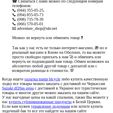
☎ Связаться с нами можно по следующим номерам
телефонов:
📞 (044) 355-05-25,
📞 (094) 855-05-73
📞 (098) 735-79-39
📞 (066) 570-05-01
📧 adventure_shop@ukr.net
Можно ли вернуть или обменять товар ❓
Так как у нас есть не только интернет-магазин, 🎁 но и
реальный магазин в Киеве на Оболони, то вы можете
просто свободно приехать к нам 🚀 и обменять или
вернуть не подошедший вам товар. Обмен возможен на
абсолютно любой другой товар с доплатой или с
возвратом разницы в стоимости. 💯
Когда ищете
палатка tramp bicycle
либо купить качественную
лодку все товары можно заказать с доставкой по Черкассам
Suzuki df20as цена
с доставкой в Украине все туристические
товары и многое другое можно заказать на нашем сайте.
У нас выгодные цены на какой спальник, также Вы можете у
нас
купить сублимированные продукты
в Белой Церкви.
Если вам нужен
управление лодочным
или хотите купить
лодочный бак то все это найдете на нашем сайте