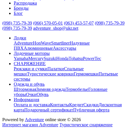
Распродажа
Бренды
Блог
(098) 735-79-39
(066) 570-05-01
(063) 453-57-07
(098) 735-79-39
(098) 735-79-39
adventure_shop@ukr.net
Лодки
Adventure
HonWave
Smartliner
Надувные
ПВХ
Алюминиевые
Аксессуары
Лодочные моторы
Yamaha
Mercury
Suzuki
Honda
Tohatsu
PowerTec
СНАРЯЖЕНИЕ
Рюкзаки и сумки
Палатки
Спальные
мешки
Туристические коврики
Гермомешки
Питьевые
системы
Одежда и обувь
Штормовая
Зимняя одежда
Термобелье
Головные
уборы
Очки
Обувь
Информация
Оплата и доставка
Контакты
Кредит
Скидки
Дисконтная
карта
Подарочный сертификат
Публичная оферта
Powered by
Adventure
online store © 2026
Интернет магазин Adventure
Туристическое снаряжение