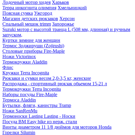
Лодочный мотор хидея
Харьков
Терра инкогнита олимпия
Хмельницкий
Поясная сумка
Ужгород
Магазин детских рюкзаков
Херсон
Спальный мешок trimm
Запорожье
Suzuki мотор с высотой транца L (508 мм, длинная) и ручным
запуском,
Куртки зимние для женщин
Термос Зоджируши (Zojirushi)
Столовые приборы Fire-Maple
Ножи Victorinox
Термокружки Aladdin
Флис
Кружки Terra Incognita
Рюкзаки и сумки весом 2,0-3,5 кг, женские
Распродажа - спортивный рюкзак обьемом 15-21 л
Термокружки Terra Incognita
Наборы посуды Fire-Maple
Термоса Aladdin
Бутылки, фляги, канистры Tramp
Ножи SanRenMu
Термоноски Lasting Lasting - Носки
Посуда BM Easy hike из нерж. стали
Винты диаметром 11 1/8 дюймов для моторов Honda
Горелки Silumin