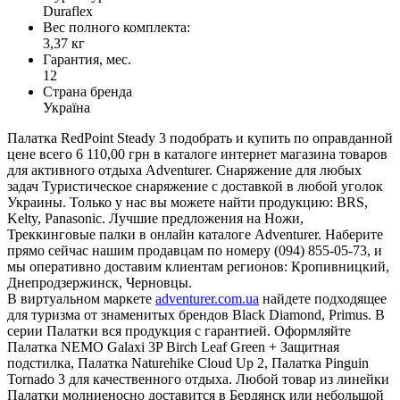
Duraflex
Вес полного комплекта:
3,37 кг
Гарантия, мес.
12
Страна бренда
Україна
Палатка RedPoint Steady 3 подобрать и купить по оправданной
цене всего 6 110,00 грн в каталоге интернет магазина товаров
для активного отдыха Adventurer. Снаряжение для любых
задач Туристическое снаряжение с доставкой в любой уголок
Украины. Только у нас вы можете найти продукцию: BRS,
Kelty, Panasonic. Лучшие предложения на Ножи,
Треккинговые палки в онлайн каталоге Adventurer. Наберите
прямо сейчас нашим продавцам по номеру (094) 855-05-73, и
мы оперативно доставим клиентам регионов: Кропивницкий,
Днепродзержинск, Черновцы.
В виртуальном маркете
adventurer.com.ua
найдете подходящее
для туризма от знаменитых брендов Black Diamond, Primus. В
серии Палатки вся продукция с гарантией. Оформляйте
Палатка NEMO Galaxi 3P Birch Leaf Green + Защитная
подстилка, Палатка Naturehike Cloud Up 2, Палатка Pinguin
Tornado 3 для качественного отдыха. Любой товар из линейки
Палатки молниеносно доставится в Бердянск или небольшой