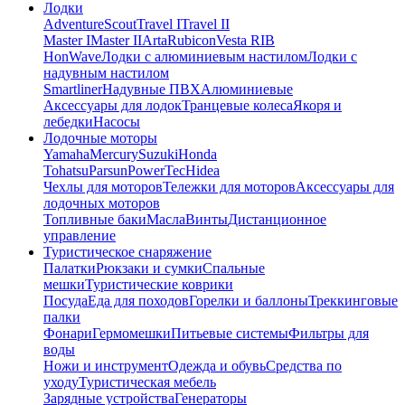
Лодки
Adventure
Scout
Travel I
Travel II
Master I
Master II
Arta
Rubicon
Vesta RIB
HonWave
Лодки с алюминиевым настилом
Лодки с
надувным настилом
Smartliner
Надувные ПВХ
Алюминиевые
Аксессуары для лодок
Транцевые колеса
Якоря и
лебедки
Насосы
Лодочные моторы
Yamaha
Mercury
Suzuki
Honda
Tohatsu
Parsun
PowerTec
Hidea
Чехлы для моторов
Тележки для моторов
Аксессуары для
лодочных моторов
Топливные баки
Масла
Винты
Дистанционное
управление
Туристическое снаряжение
Палатки
Рюкзаки и сумки
Спальные
мешки
Туристические коврики
Посуда
Еда для походов
Горелки и баллоны
Треккинговые
палки
Фонари
Гермомешки
Питьевые системы
Фильтры для
воды
Ножи и инструмент
Одежда и обувь
Средства по
уходу
Туристическая мебель
Зарядные устройства
Генераторы