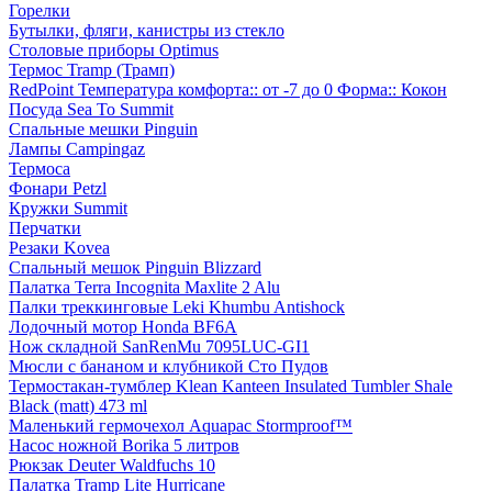
Горелки
Бутылки, фляги, канистры из стекло
Столовые приборы Optimus
Термос Tramp (Трамп)
RedPoint Температура комфорта:: от -7 до 0 Форма:: Кокон
Посуда Sea To Summit
Спальные мешки Pinguin
Лампы Campingaz
Термоса
Фонари Petzl
Кружки Summit
Перчатки
Резаки Kovea
Спальный мешок Pinguin Blizzard
Палатка Terra Incognita Maxlite 2 Alu
Палки треккинговые Leki Khumbu Antishock
Лодочный мотор Honda BF6A
Нож складной SanRenMu 7095LUC-GI1
Мюсли с бананом и клубникой Сто Пудов
Термостакан-тумблер Klean Kanteen Insulated Tumbler Shale
Black (matt) 473 ml
Маленький гермочехол Aquapac Stormproof™
Насос ножной Borika 5 литров
Рюкзак Deuter Waldfuchs 10
Палатка Tramp Lite Hurricane