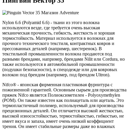
Пингвин Вектор 35
Nylon 6.6 (Polyamid 6.6) - ткани из этого волокна
используются везде, где требуется очень высокая
механическая прочность, гибкость, жесткость и хорошая
термостойкость. Материал используется в волокнах для
прочного технического текстиля, контрактных ковров и
прессованных деталей (например, шестеренок). В
текстильной промышленности волокна продаются под
разными брендами, например, брендами Nilit или Cordura, но
также используются в автомобильной промышленности
(подушки безопасности), в спецодежде или для ковровых
волокон под брендом (например, под брендом Ultron).
Nifco® - японская фирменная пластиковая фурнитура с
пожизненной гарантией. Основным сырьем для производства
пряжек Nifco является Полиоксиметилен - Polyoxymethylen
(POM). Он также известен как полиацеталь или ацеталь. Это
термопластичный полимер, используемый для производства
прецизионных деталей. Он отличается высокой жесткостью,
высокой износостойкостью, термостойкостью, гибкостью, не
имеет вкуса и запаха, имеет очень низкий коэффициент
трения. Он имеет стабильные размеры даже во влажных