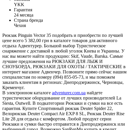
YKK
Гарантия
24 месяца
Страна бренда
Чехия
Рюкзак Pinguin Vector 35 подобрать и приобрести по лучшей
цене всего 5 382,00 грн в каталоге товаров для активного
отдыха Адвентурер. Большой выбор Туристическое
снаряжение с доставкой в любой уголок Киева и Украины. У
нас вы можете найти продукцию: Skif, Vaude, Barska. Самые
лучшие предложения на РЮКЗАКИ ДЛЯ ЛЫЖ И
СНОУБОРДА, РЮКЗАКИ ДЛЯ ОХОТЫ / ТАКТИЧЕСКИЕ в
интернет магазине Адвенчер. Позвоните прямо сейчас нашим
специалистам по номеру (094) 855-05-73, и мы поможем
заказать клиентам в регионах: Днепродзержинск, Черновцы,
Кременчуг.
В электронном каталоге
adventurer.com.ua
найдете
туристическое оборудование от лучших производителей La
Siesta, Outwell. В подкатегории Рюкзаки и сумки на все есть
гарантия. Купите Спортивный рюкзак Deuter Spider 22,
Велорюкзак Deuter Compact Air EXP 8 SL, Рюкзак Deuter Rise
Lite 28 для отдыха с комфортом. Любой продукт серии
Рюкзаки и сумки быстро отправится в Днепродзержинск или
выбранный город. Возможно SanRenMu купить в кредит.