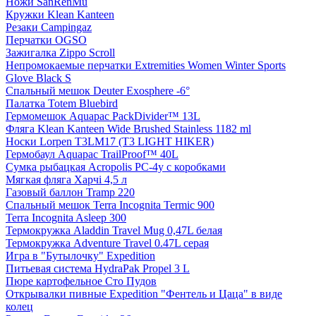
Ножи SanRenMu
Кружки Klean Kanteen
Резаки Campingaz
Перчатки OGSO
Зажигалка Zippo Scroll
Непромокаемые перчатки Extremities Women Winter Sports
Glove Black S
Спальный мешок Deuter Exosphere -6°
Палатка Totem Bluebird
Гермомешок Aquapac PackDivider™ 13L
Фляга Klean Kanteen Wide Brushed Stainless 1182 ml
Носки Lorpen T3LM17 (T3 LIGHT HIKER)
Гермобаул Aquapac TrailProof™ 40L
Сумка рыбацкая Acropolis РС-4у с коробками
Мягкая фляга Харчі 4,5 л
Газовый баллон Tramp 220
Спальный мешок Terra Incognita Termic 900
Terra Incognita Asleep 300
Термокружка Aladdin Travel Mug 0,47L белая
Термокружка Adventure Travel 0.47L серая
Игра в "Бутылочку" Expedition
Питьевая система HydraPak Propel 3 L
Пюре картофельное Сто Пудов
Открывалки пивные Expedition "Фентель и Цаца" в виде
колец