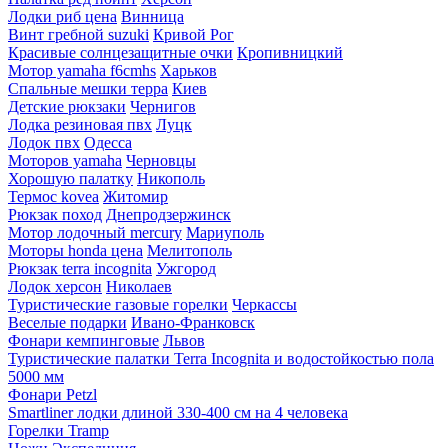
Лодки риб цена
Винница
Винт гребной suzuki
Кривой Рог
Красивые солнцезащитные очки
Кропивницкий
Мотор yamaha f6cmhs
Харьков
Спальные мешки терра
Киев
Детские рюкзаки
Чернигов
Лодка резиновая пвх
Луцк
Лодок пвх
Одесса
Моторов yamaha
Черновцы
Хорошую палатку
Никополь
Термос kovea
Житомир
Рюкзак поход
Днепродзержинск
Мотор лодочный mercury
Мариуполь
Моторы honda цена
Мелитополь
Рюкзак terra incognita
Ужгород
Лодок херсон
Николаев
Туристические газовые горелки
Черкассы
Веселые подарки
Ивано-Франковск
Фонари кемпинговые
Львов
Туристические палатки Terra Incognita и водостойкостью пола
5000 мм
Фонари Petzl
Smartliner лодки длиной 330-400 см на 4 человека
Горелки Tramp