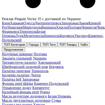
Рюкзак Pinguin Vector 35 с доставкой по Украине:
Киев
Харьков
Одесса
Днепропетровск
Запорожье
Львов
Кривой
Рог
Николаев
Мариуполь
Винница
Херсон
Полтава
Чернигов
Черк
Франковск
Тернополь
Белая
Церковь
Луцк
Мелитополь
Никополь
Бердянск
Ужгород
Каменец-
Подольский
ТОП Категории
Города
ТОП Теги
ТОП Товары
ЧаВо
Предложения
Надувные коврики
Полтава
Заказать спальный
Украина
Трехместную палатку
Хмельницкий
Швейцарский складной нож
Бердянск
Палатки пингвин
Тернополь
Incognita палатки
Днепр
Палатка bell
Запорожье
Фонарь petzl tikkina
Каменец-Подольский
Управление лодку
Кременчуг
Налобный фонарь petzl
Ровно
Масла редукторе лодочного
Белая Церковь
Масло двухтактных лодочных
Сумы
Палатка ред поинт
Херсон