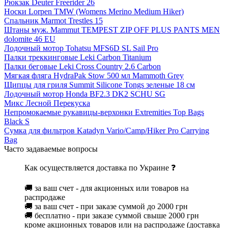
Рюкзак Deuter Freerider 26
Носки Lorpen TMW (Womens Merino Medium Hiker)
Спальник Marmot Trestles 15
Штаны муж. Mammut TEMPEST ZIP OFF PLUS PANTS MEN
dolomite 46 EU
Лодочный мотор Tohatsu MFS6D SL Sail Pro
Палки треккинговые Leki Carbon Titanium
Палки беговые Leki Cross Country 2.6 Carbon
Мягкая фляга HydraPak Stow 500 мл Mammoth Grey
Щипцы для гриля Summit Silicone Tongs зеленые 18 см
Лодочный мотор Honda BF2.3 DK2 SCHU SG
Микс Лесной Перекуска
Непромокаемые рукавицы-верхонки Extremities Top Bags
Black S
Сумка для фильтров Katadyn Vario/Camp/Hiker Pro Carrying
Bag
Часто задаваемые вопросы
Как осуществляется доставка по Украине ❓
🚚 за ваш счет - для акционных или товаров на
распродаже
🚚 за ваш счет - при заказе суммой до 2000 грн
🚚 бесплатно - при заказе суммой свыше 2000 грн
кроме акционных товаров или на распродаже (доставка