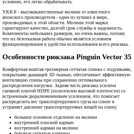
условиях, его легко обрабатывать.
YKK® - высококачественные молнии от известного
японского производителя - одни из лучших в мире,
производимых в этой области. Молнии этой марки
гарантируют качество, долгий срок службы и надежность.
Компоненты небольших размеров, но очень важны, потому
что их безотказная работа обычно является условием
функционирования и удобства использования всего рюкзака.
Особенности рюкзака Pinguin Vector 35
Комфортная вшитая трехмерная сетчатая спинка с подушками,
покрытыми дышащей 3D тканью, обеспечивает эффективную
вентиляцию спины при сохранении оптимального
распределения нагрузки. Задняя часть рюкзака усилена
съемной плитой HDPE (полиэтилен высокой плотности) со
встроенным дюралюминиевым усилением, что помогает
распределить вес транспортируемого груза на спине и
устраняет давление транспортируемых вещей на спину.
большое основное отделение на молнии
внутренний плоский карман
внутренний карман на молнии
боковые сетчатые карманы