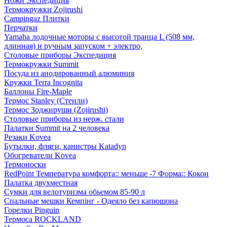
Ножи Экспедиция
Термокружки Zojirushi
Campingaz Плитки
Перчатки
Yamaha лодочные моторы с высотой транца L (508 мм,
длинная) и ручным запуском + электро,
Столовые приборы Экспедиция
Термокружки Summit
Посуда из анодированный алюминия
Кружки Terra Incognita
Баллоны Fire-Maple
Термос Stanley (Стенли)
Термос Зоджируши (Zojirushi)
Столовые приборы из нерж. стали
Палатки Summit на 2 человека
Резаки Kovea
Бутылки, фляги, канистры Katadyn
Обогреватели Kovea
Термоноски
RedPoint Температура комфорта:: меньше -7 Форма:: Кокон
Палатка двухместная
Сумки для велотуризма обьемом 85-90 л
Спальные мешки Кемпінг - Одеяло без капюшона
Горелки Pinguin
Термоса ROCKLAND