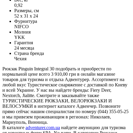
0,92
Размеры, см
52 x 31 x 24
Фурнитура
NIFCO
Молния
YKK
Гарантия
24 месяца
Страна бренда
Чехия
Рюкзак Pinguin Integral 30 подобрать и приобрести по
нормальной цене всего 3 910,00 грн в онлайн магазине
товаров для туризма и отдыха Адвентурер. Ассортимент на
любой вкус Туристическое снаряжение с доставкой по Киеву
и всей Украине. У нас вы найдете бренды: Fiery Deer,
Nextorch, Jialitte. Смотрите и заказывайте также
ТУРИСТИЧЕСКИЕ РЮКЗАКИ, ВЕЛОРЮКЗАКИ И
ВЕЛОСУМКИ в интернет каталоге Адвенчер. Позвоните
прямо сейчас нашим специалистам по номеру (044) 355-05-25
и мы привезем проживающим в регионах: Николаев,
Мариуполь, Винница.
В каталоге
adventurer.com.ua
найдете амуницию для туризма
от известных фирм SPA, No name. В категории Рюкзаки