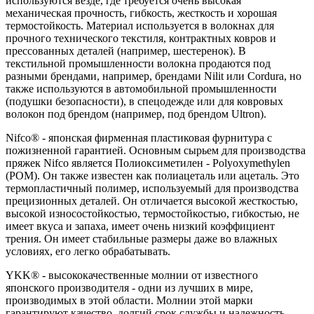
используются везде, где требуется очень высокая
механическая прочность, гибкость, жесткость и хорошая
термостойкость. Материал используется в волокнах для
прочного технического текстиля, контрактных ковров и
прессованных деталей (например, шестеренок). В
текстильной промышленности волокна продаются под
разными брендами, например, брендами Nilit или Cordura, но
также используются в автомобильной промышленности
(подушки безопасности), в спецодежде или для ковровых
волокон под брендом (например, под брендом Ultron).
Nifco® - японская фирменная пластиковая фурнитура с
пожизненной гарантией. Основным сырьем для производства
пряжек Nifco является Полиоксиметилен - Polyoxymethylen
(POM). Он также известен как полиацеталь или ацеталь. Это
термопластичный полимер, используемый для производства
прецизионных деталей. Он отличается высокой жесткостью,
высокой износостойкостью, термостойкостью, гибкостью, не
имеет вкуса и запаха, имеет очень низкий коэффициент
трения. Он имеет стабильные размеры даже во влажных
условиях, его легко обрабатывать.
YKK® - высококачественные молнии от известного
японского производителя - одни из лучших в мире,
производимых в этой области. Молнии этой марки
гарантируют качество, долгий срок службы и надежность.