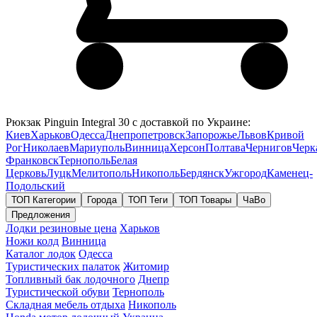
Рюкзак Pinguin Integral 30 с доставкой по Украине:
Киев
Харьков
Одесса
Днепропетровск
Запорожье
Львов
Кривой
Рог
Николаев
Мариуполь
Винница
Херсон
Полтава
Чернигов
Черк
Франковск
Тернополь
Белая
Церковь
Луцк
Мелитополь
Никополь
Бердянск
Ужгород
Каменец-
Подольский
ТОП Категории
Города
ТОП Теги
ТОП Товары
ЧаВо
Предложения
Лодки резиновые цена
Харьков
Ножи колд
Винница
Каталог лодок
Одесса
Туристических палаток
Житомир
Топливный бак лодочного
Днепр
Туристической обуви
Тернополь
Складная мебель отдыха
Никополь