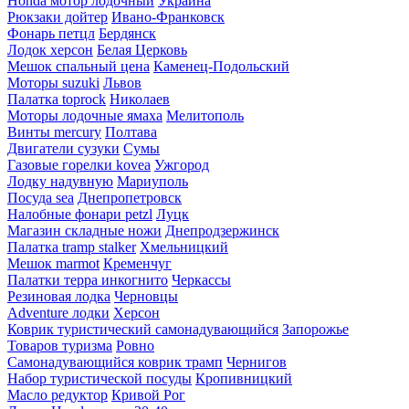
Honda мотор лодочный
Украина
Рюкзаки дойтер
Ивано-Франковск
Фонарь петцл
Бердянск
Лодок херсон
Белая Церковь
Мешок спальный цена
Каменец-Подольский
Моторы suzuki
Львов
Палатка toprock
Николаев
Моторы лодочные ямаха
Мелитополь
Винты mercury
Полтава
Двигатели сузуки
Сумы
Газовые горелки kovea
Ужгород
Лодку надувную
Мариуполь
Посуда sea
Днепропетровск
Налобные фонари petzl
Луцк
Магазин складные ножи
Днепродзержинск
Палатка tramp stalker
Хмельницкий
Мешок marmot
Кременчуг
Палатки терра инкогнито
Черкассы
Резиновая лодка
Черновцы
Adventure лодки
Херсон
Коврик туристический самонадувающийся
Запорожье
Товаров туризма
Ровно
Самонадувающийся коврик трамп
Чернигов
Набор туристической посуды
Кропивницкий
Масло редуктор
Кривой Рог