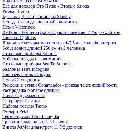
Лодки Honda весом 30-40 кг
Еда для походов Сто Пудів - Вторые блюда
Резаки Tramp
Бутылки, фляги, канистры Stanley
Посуда из анодированный алюминия
Ножи Victorinox
RedPoint Температура комфорта:: меньше -7 Форма:: Кокон
Горелки Optimus
Лодочные моторы мощностью 4-7,5 л.с. с карбюратором
Scout лодки длиной 250 см на 2 человека
Столовые приборы Silumin
Наборы посуды из алюминия
Столовые приборы Sea To Summit
Баллоны Terra Incognita
Горючее, спички Pinguin
Ножи Экспедиция
Рюкзаки и сумки Commandor - рюкзак тактический/охота
Распродажа Noname одежды
Палатка двухместная
Campingaz Плитки
Наборы посуды Tramp
Фонари Petzl
Термокружки Terra Incognita
Треккинговые палки Leki (Леки)
Винты JetMar диаметром 11 5/8 дюймов