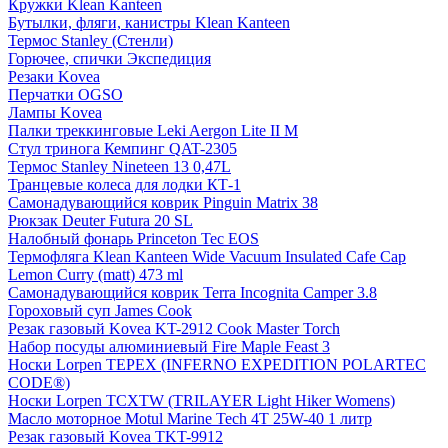
Кружки Klean Kanteen
Бутылки, фляги, канистры Klean Kanteen
Термос Stanley (Стенли)
Горючее, спички Экспедиция
Резаки Kovea
Перчатки OGSO
Лампы Kovea
Палки треккинговые Leki Aergon Lite II M
Стул тринога Кемпинг QAT-2305
Термос Stanley Nineteen 13 0,47L
Транцевые колеса для лодки КТ-1
Самонадувающийся коврик Pinguin Matrix 38
Рюкзак Deuter Futura 20 SL
Налобный фонарь Princeton Tec EOS
Термофляга Klean Kanteen Wide Vacuum Insulated Cafe Cap
Lemon Curry (matt) 473 ml
Самонадувающийся коврик Terra Incognita Camper 3.8
Гороховый суп James Cook
Резак газовый Kovea KT-2912 Cook Master Torch
Набор посуды алюминиевый Fire Maple Feast 3
Носки Lorpen TEPEX (INFERNO EXPEDITION POLARTEC
CODE®)
Носки Lorpen TCXTW (TRILAYER Light Hiker Womens)
Масло моторное Motul Marine Tech 4T 25W-40 1 литр
Резак газовый Kovea TKT-9912