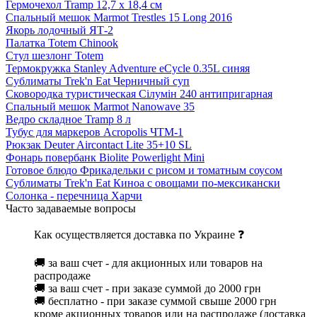
Гермочехол Tramp 12,7 х 18,4 см
Спальный мешок Marmot Trestles 15 Long 2016
Якорь лодочный ЯТ-2
Палатка Totem Chinook
Стул шезлонг Totem
Термокружка Stanley Adventure eCycle 0.35L синяя
Сублиматы Trek'n Eat Черничный суп
Сковородка туристическая Сілумін 240 антипригарная
Спальный мешок Marmot Nanowave 35
Ведро складное Tramp 8 л
Тубус для маркеров Acropolis ЧТМ-1
Рюкзак Deuter Aircontact Lite 35+10 SL
Фонарь повербанк Biolite Powerlight Mini
Готовое блюдо Фрикадельки с рисом и томатным соусом
Сублиматы Trek'n Eat Киноа с овощами по-мексикански
Солонка - перечница Харчи
Часто задаваемые вопросы
Как осуществляется доставка по Украине ❓
🚚 за ваш счет - для акционных или товаров на
распродаже
🚚 за ваш счет - при заказе суммой до 2000 грн
🚚 бесплатно - при заказе суммой свыше 2000 грн
кроме акционных товаров или на распродаже (доставка