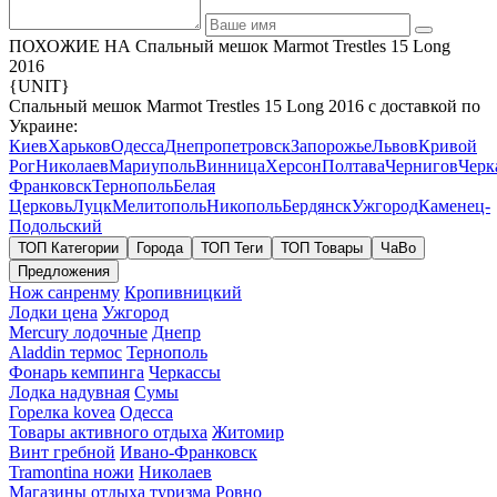
ПОХОЖИЕ НА Спальный мешок Marmot Trestles 15 Long
2016
{UNIT}
Спальный мешок Marmot Trestles 15 Long 2016 с доставкой по
Украине:
Киев
Харьков
Одесса
Днепропетровск
Запорожье
Львов
Кривой
Рог
Николаев
Мариуполь
Винница
Херсон
Полтава
Чернигов
Черк
Франковск
Тернополь
Белая
Церковь
Луцк
Мелитополь
Никополь
Бердянск
Ужгород
Каменец-
Подольский
ТОП Категории
Города
ТОП Теги
ТОП Товары
ЧаВо
Предложения
Нож санренму
Кропивницкий
Лодки цена
Ужгород
Mercury лодочные
Днепр
Aladdin термос
Тернополь
Фонарь кемпинга
Черкассы
Лодка надувная
Сумы
Горелка kovea
Одесса
Товары активного отдыха
Житомир
Винт гребной
Ивано-Франковск
Tramontina ножи
Николаев
Магазины отдыха туризма
Ровно