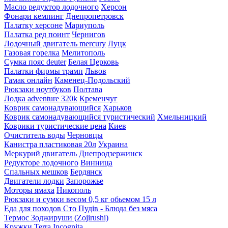
Масло редуктор лодочного
Херсон
Фонари кемпинг
Днепропетровск
Палатку херсоне
Мариуполь
Палатка ред поинт
Чернигов
Лодочный двигатель mercury
Луцк
Газовая горелка
Мелитополь
Сумка пояс deuter
Белая Церковь
Палатки фирмы трамп
Львов
Гамак онлайн
Каменец-Подольский
Рюкзаки ноутбуков
Полтава
Лодка adventure 320k
Кременчуг
Коврик самонадувающийся
Харьков
Коврик самонадувающийся туристический
Хмельницкий
Коврики туристические цена
Киев
Очиститель воды
Черновцы
Канистра пластиковая 20л
Украина
Меркурий двигатель
Днепродзержинск
Редукторе лодочного
Винница
Спальных мешков
Бердянск
Двигатели лодки
Запорожье
Моторы ямаха
Никополь
Рюкзаки и сумки весом 0,5 кг обьемом 15 л
Еда для походов Сто Пудів - Блюда без мяса
Термос Зоджируши (Zojirushi)
Кружки Terra Incognita