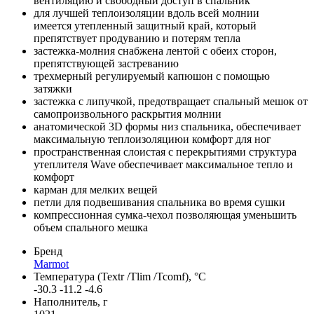
вентиляцию и свободный доступ в спальник
для лучшей теплоизоляции вдоль всей молнии
имеется утепленный защитный край, который
препятствует продуванию и потерям тепла
застежка-молния снабжена лентой с обеих сторон,
препятствующей застреванию
трехмерный регулируемый капюшон с помощью
затяжки
застежка с липучкой, предотвращает спальный мешок от
самопроизвольного раскрытия молнии
анатомической 3D формы низ спальника, обеспечивает
максимальную теплоизоляциюи комфорт для ног
пространственная слоистая с перекрытиями структура
утеплителя Wave обеспечивает максимальное тепло и
комфорт
карман для мелких вещей
петли для подвешивания спальника во время сушки
компрессионная сумка-чехол позволяющая уменьшить
объем спального мешка
Бренд
Marmot
Температура (Textr /Tlim /Tcomf), °C
-30.3 -11.2 -4.6
Наполнитель, г