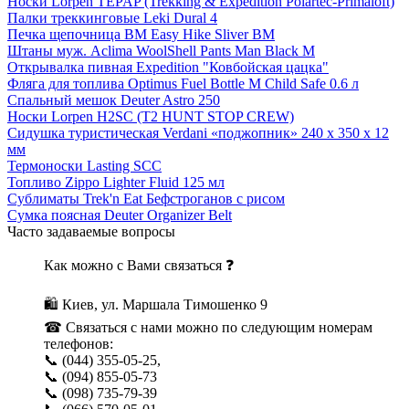
Носки Lorpen TEPAP (Trekking & Expedition Polartec-Primaloft)
Палки треккинговые Leki Dural 4
Печка щепочница BM Easy Hike Sliver BM
Штаны муж. Aclima WoolShell Pants Man Black M
Открывалка пивная Expedition "Ковбойская цацка"
Фляга для топлива Optimus Fuel Bottle M Child Safe 0.6 л
Спальный мешок Deuter Astro 250
Носки Lorpen H2SC (T2 HUNT STOP CREW)
Сидушка туристическая Verdani «поджопник» 240 x 350 х 12
мм
Термоноски Lasting SCС
Топливо Zippo Lighter Fluid 125 мл
Сублиматы Trek'n Eat Бефстроганов с рисом
Сумка поясная Deuter Organizer Belt
Часто задаваемые вопросы
Как можно с Вами связаться ❓
🛍 Киев, ул. Маршала Тимошенко 9
☎ Связаться с нами можно по следующим номерам
телефонов:
📞 (044) 355-05-25,
📞 (094) 855-05-73
📞 (098) 735-79-39