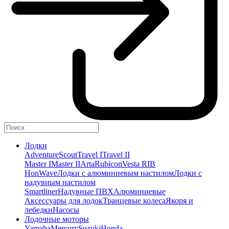
Лодки
Adventure
Scout
Travel I
Travel II
Master I
Master II
Arta
Rubicon
Vesta RIB
HonWave
Лодки с алюминиевым настилом
Лодки с
надувным настилом
Smartliner
Надувные ПВХ
Алюминиевые
Аксессуары для лодок
Транцевые колеса
Якоря и
лебедки
Насосы
Лодочные моторы
Yamaha
Mercury
Suzuki
Honda