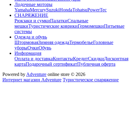
Лодочные моторы
Yamaha
Mercury
Suzuki
Honda
Tohatsu
PowerTec
СНАРЯЖЕНИЕ
Рюкзаки и сумки
Палатки
Спальные
мешки
Туристические коврики
Гермомешки
Питьевые
системы
Одежда и обувь
Штормовая
Зимняя одежда
Термобелье
Головные
уборы
Очки
Обувь
Информация
Оплата и доставка
Контакты
Кредит
Скидки
Дисконтная
карта
Подарочный сертификат
Публичная оферта
Powered by
Adventure
online store © 2026
Интернет магазин Adventure
Туристическое снаряжение