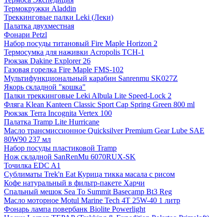
Термокружки Aladdin
Треккинговые палки Leki (Леки)
Палатка двухместная
Фонари Petzl
Набор посуды титановый Fire Maple Horizon 2
Термосумка для наживки Acropolis ТСН-1
Рюкзак Dakine Explorer 26
Газовая горелка Fire Maple FMS-102
Мультифункциональный карабин Sanrenmu SK027Z
Якорь складной "кошка"
Палки треккинговые Leki Albula Lite Speed-Lock 2
Фляга Klean Kanteen Classic Sport Cap Spring Green 800 ml
Рюкзак Terra Incognita Vertex 100
Палатка Tramp Lite Hurricane
Масло трансмиссионное Quicksilver Premium Gear Lube SAE
80W90 237 мл
Набор посуды пластиковой Tramp
Нож складной SanRenMu 6070RUX-SK
Точилка EDC A1
Сублиматы Trek'n Eat Курица тикка масала с рисом
Кофе натуральный в фильтр-пакете Харчи
Спальный мешок Sea To Summit Basecamp Bt3 Reg
Масло моторное Motul Marine Tech 4T 25W-40 1 литр
Фонарь лампа повербанк Biolite Powerlight