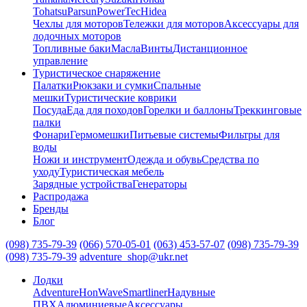
Tohatsu
Parsun
PowerTec
Hidea
Чехлы для моторов
Тележки для моторов
Аксессуары для
лодочных моторов
Топливные баки
Масла
Винты
Дистанционное
управление
Туристическое снаряжение
Палатки
Рюкзаки и сумки
Спальные
мешки
Туристические коврики
Посуда
Еда для походов
Горелки и баллоны
Треккинговые
палки
Фонари
Гермомешки
Питьевые системы
Фильтры для
воды
Ножи и инструмент
Одежда и обувь
Средства по
уходу
Туристическая мебель
Зарядные устройства
Генераторы
Распродажа
Бренды
Блог
(098) 735-79-39
(066) 570-05-01
(063) 453-57-07
(098) 735-79-39
(098) 735-79-39
adventure_shop@ukr.net
Лодки
Adventure
HonWave
Smartliner
Надувные
ПВХ
Алюминиевые
Аксессуары