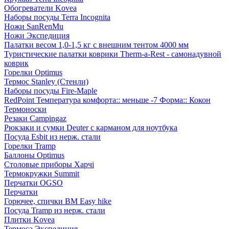
Обогреватели Kovea
Наборы посуды Terra Incognita
Ножи SanRenMu
Ножи Экспедиция
Палатки весом 1,0-1,5 кг с внешним тентом 4000 мм
Туристические палатки коврики Therm-a-Rest - самонадувной
коврик
Горелки Optimus
Термос Stanley (Стенли)
Наборы посуды Fire-Maple
RedPoint Температура комфорта:: меньше -7 Форма:: Кокон
Термоноски
Резаки Campingaz
Рюкзаки и сумки Deuter с карманом для ноутбука
Посуда Esbit из нерж. стали
Горелки Tramp
Баллоны Optimus
Столовые приборы Харчі
Термокружки Summit
Перчатки OGSO
Перчатки
Горючее, спички BM Easy hike
Посуда Tramp из нерж. стали
Плитки Kovea
Термоса Экспедиция