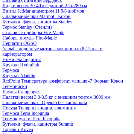
Спальник пингвин
Бердянск
Лодки весом 30-40 кг, длиной 255-280 см
Винты JetMar диаметром 11 5/8 дюймов
Спальные мешки Marmot - Кокон
Бутылки, фляги, канистры Stanley
Термос Stanley (Стенли)
Столовые приборы Fire-Maple
Наборы посуды Fire-Maple
Перчатки OGSO
Yamaha лодочные моторы мощностью 8-15 л.с. и
карбюратором
Ножи Экспедиция
Кружки HydraPak
Термоса
Кружки Aladdin
RedPoint Температура комфорта:: меньше -7 Форма:: Кокон
Термоноски
Лампы Campingaz
Палатки весом 3,0-3,5 кг с внешним тентом 3000 мм
Спальные мешки - Одеяло без капюшона
Посуда Tramp из анодир. алюминия
Термоса Terra Incognita
Термокружки Terra Incognita
Бутылки, фляги, канистры Summit
Горелки Kovea