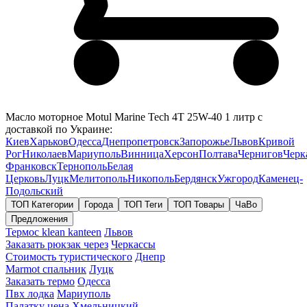
Масло моторное Motul Marine Tech 4T 25W-40 1 литр с
доставкой по Украине:
Киев
Харьков
Одесса
Днепропетровск
Запорожье
Львов
Кривой
Рог
Николаев
Мариуполь
Винница
Херсон
Полтава
Чернигов
Черк
Франковск
Тернополь
Белая
Церковь
Луцк
Мелитополь
Никополь
Бердянск
Ужгород
Каменец-
Подольский
ТОП Категории
Города
ТОП Теги
ТОП Товары
ЧаВо
Предложения
Термос klean kanteen
Львов
Заказать рюкзак через
Черкассы
Стоимость туристического
Днепр
Marmot спальник
Луцк
Заказать термо
Одесса
Пвх лодка
Мариуполь
Палатку цена
Хмельницкий