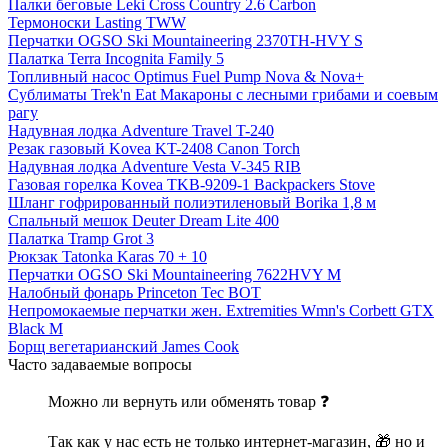
Палки беговые Leki Cross Country 2.6 Carbon
Термоноски Lasting TWW
Перчатки OGSO Ski Mountaineering 2370TH-HVY S
Палатка Terra Incognita Family 5
Топливный насос Optimus Fuel Pump Nova & Nova+
Сублиматы Trek'n Eat Макароны с лесными грибами и соевым
рагу
Надувная лодка Adventure Travel T-240
Резак газовый Kovea KT-2408 Canon Torch
Надувная лодка Adventure Vesta V-345 RIB
Газовая горелка Kovea TKB-9209-1 Backpackers Stove
Шланг гофрированный полиэтиленовый Borika 1,8 м
Спальный мешок Deuter Dream Lite 400
Палатка Tramp Grot 3
Рюкзак Tatonka Karas 70 + 10
Перчатки OGSO Ski Mountaineering 7622HVY M
Налобный фонарь Princeton Tec BOT
Непромокаемые перчатки жен. Extremities Wmn's Corbett GTX
Black M
Борщ вегетарианский James Cook
Часто задаваемые вопросы
Можно ли вернуть или обменять товар ❓
Так как у нас есть не только интернет-магазин, 🎁 но и