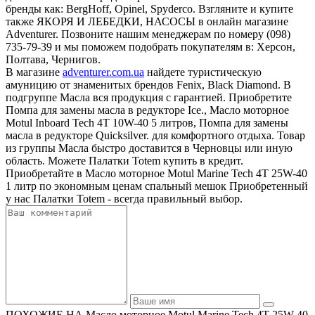
бренды как: BergHoff, Opinel, Spyderco. Взгляните и купите
также ЯКОРЯ И ЛЕБЕДКИ, НАСОСЫ в онлайн магазине
Adventurer. Позвоните нашим менеджерам по номеру (098)
735-79-39 и мы поможем подобрать покупателям в: Херсон,
Полтава, Чернигов.
В магазине
adventurer.com.ua
найдете туристическую
амуницию от знаменитых брендов Fenix, Black Diamond. В
подгруппе Масла вся продукция с гарантией. Приобретите
Помпа для замены масла в редукторе Ice., Масло моторное
Motul Inboard Tech 4T 10W-40 5 литров, Помпа для замены
масла в редукторе Quicksilver. для комфортного отдыха. Товар
из группы Масла быстро доставится в Черновцы или иную
область. Можете Палатки Totem купить в кредит.
Приобретайте в Масло моторное Motul Marine Tech 4T 25W-40
1 литр по экономным ценам спальный мешок Приобретенный
у нас Палатки Totem - всегда правильный выбор.
ПОХОЖИЕ НА Масло моторное Motul Marine Tech 4T 25W-40