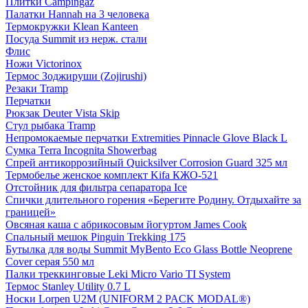
Плитки Campingaz
Палатки Hannah на 3 человека
Термокружки Klean Kanteen
Посуда Summit из нерж. стали
Флис
Ножи Victorinox
Термос Зоджируши (Zojirushi)
Резаки Tramp
Перчатки
Рюкзак Deuter Vista Skip
Стул рыбака Tramp
Непромокаемые перчатки Extremities Pinnacle Glove Black L
Сумка Terra Incognita Showerbag
Спрей антикоррозийный Quicksilver Corrosion Guard 325 мл
Термобелье женское комплект Kifa КЖО-521
Отстойник для фильтра сепаратора Ice
Спички длительного горения «Берегите Родину. Отдыхайте за
границей»
Овсяная каша с абрикосовым йогуртом James Cook
Спальный мешок Pinguin Trekking 175
Бутылка для воды Summit MyBento Eco Glass Bottle Neoprene
Cover серая 550 мл
Палки треккинговые Leki Micro Vario TI System
Термос Stanley Utility 0.7 L
Носки Lorpen U2M (UNIFORM 2 PACK MODAL®)