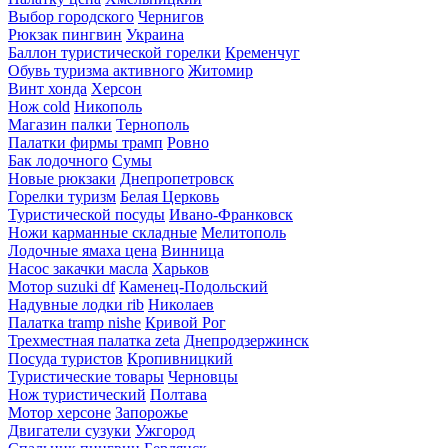
Выбор городского
Чернигов
Рюкзак пингвин
Украина
Баллон туристической горелки
Кременчуг
Обувь туризма активного
Житомир
Винт хонда
Херсон
Нож cold
Никополь
Магазин палки
Тернополь
Палатки фирмы трамп
Ровно
Бак лодочного
Сумы
Новые рюкзаки
Днепропетровск
Горелки туризм
Белая Церковь
Туристической посуды
Ивано-Франковск
Ножи карманные складные
Мелитополь
Лодочные ямаха цена
Винница
Насос закачки масла
Харьков
Мотор suzuki df
Каменец-Подольский
Надувные лодки rib
Николаев
Палатка tramp nishe
Кривой Рог
Трехместная палатка zeta
Днепродзержинск
Посуда туристов
Кропивницкий
Туристические товары
Черновцы
Нож туристический
Полтава
Мотор херсоне
Запорожье
Двигатели сузуки
Ужгород