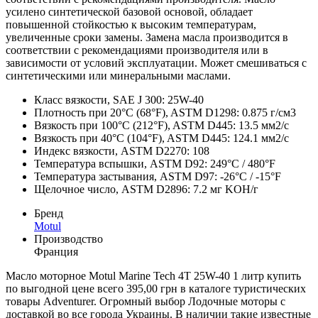
усилено синтетической базовой основой, обладает
повышенной стойкостью к высоким температурам,
увеличенные сроки замены. Замена масла производится в
соответствии с рекомендациями производителя или в
зависимости от условий эксплуатации. Может смешиваться с
синтетическими или минеральными маслами.
Класс вязкости, SAE J 300: 25W-40
Плотность при 20°C (68°F), ASTM D1298: 0.875 г/см3
Вязкость при 100°C (212°F), ASTM D445: 13.5 мм2/с
Вязкость при 40°C (104°F), ASTM D445: 124.1 мм2/с
Индекс вязкости, ASTM D2270: 108
Температура вспышки, ASTM D92: 249°C / 480°F
Температура застывания, ASTM D97: -26°C / -15°F
Щелочное число, ASTM D2896: 7.2 мг KOH/г
Бренд
Motul
Производство
Франция
Масло моторное Motul Marine Tech 4T 25W-40 1 литр купить
по выгодной цене всего 395,00 грн в каталоге туристических
товары Adventurer. Огромный выбор Лодочные моторы с
доставкой во все города Украины. В наличии такие известные