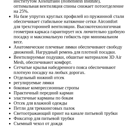
институтом Хохештайн (Hohenstein Institute),
оптимальная вентиляция спины снижает потоотделение
на 25%.
На базе упругих круглых профилей из пружинной стали
обеспечивает стабильное натяжение сетки Aircomfort
для трехсторонней вентиляции. Высокотехнологичная
геометрия каркаса гарантирует иск лючительно удобную
посадку и максимальную гибкость при минимальном
весе.
Анатомические плечевые лямки обеспечивают свободу
движений. Нагрудный ремень для плотной посадки.
Вентилируемые подушки, обшитые материалом 3D Air
Mesh, обеспечивают комфорт.
Сетчатые крылья набедренного пояса обеспечивают
плотную посадку на любых дорогах.
Отдельный нижний отсек
регулируемые лямки
боковые компрессионные стропы
Практичный передний карман
эластичные карманы по бокам
Отсек для влажной одежды
Петли для треккинговых палок
Светоотражающий принт на канале питьевой трубки
Фиксатор для питьевой трубки
Съемный чехол от дождя