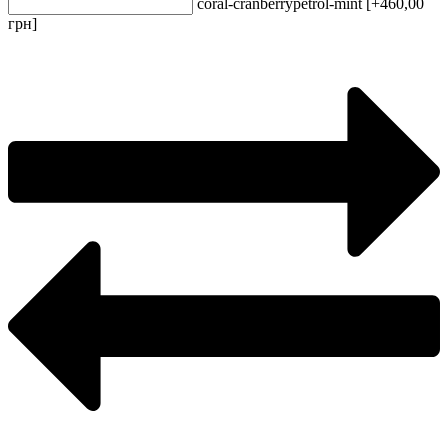
coral-cranberry
petrol-mint [+460,00
грн]