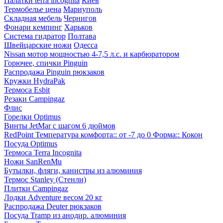
Палатки terra incognita
Киев
Термобелье цена
Мариуполь
Складная мебель
Чернигов
Фонари кемпинг
Харьков
Система гидратор
Полтава
Швейцарские ножи
Одесса
Nissan мотор мощностью 4-7,5 л.с. и карбюратором
Горючее, спички Pinguin
Распродажа Pinguin рюкзаков
Кружки HydraPak
Термоса Esbit
Резаки Campingaz
Флис
Горелки Optimus
Винты JetMar с шагом 6 дюймов
RedPoint Температура комфорта:: от -7 до 0 Форма:: Кокон
Посуда Optimus
Термоса Terra Incognita
Ножи SanRenMu
Бутылки, фляги, канистры из алюминия
Термос Stanley (Стенли)
Плитки Campingaz
Лодки Adventure весом 20 кг
Распродажа Deuter рюкзаков
Посуда Tramp из анодир. алюминия