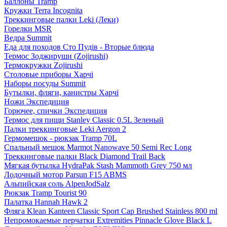
Баллоны Tramp
Кружки Terra Incognita
Треккинговые палки Leki (Леки)
Горелки MSR
Ведра Summit
Еда для походов Сто Пудів - Вторые блюда
Термос Зоджируши (Zojirushi)
Термокружки Zojirushi
Столовые приборы Харчі
Наборы посуды Summit
Бутылки, фляги, канистры Харчі
Ножи Экспедиция
Горючее, спички Экспедиция
Термос для пищи Stanley Classic 0.5L Зеленый
Палки треккинговые Leki Aergon 2
Гермомешок - рюкзак Tramp 70L
Спальный мешок Marmot Nanowave 50 Semi Rec Long
Треккинговые палки Black Diamond Trail Back
Мягкая бутылка HydraPak Stash Mammoth Grey 750 мл
Лодочный мотор Parsun F15 ABMS
Альпийская соль AlpenJodSalz
Рюкзак Tramp Tourist 90
Палатка Hannah Hawk 2
Фляга Klean Kanteen Classic Sport Cap Brushed Stainless 800 ml
Непромокаемые перчатки Extremities Pinnacle Glove Black L