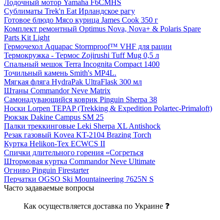
Лодочный мотор Yamaha F6CMHS
Сублиматы Trek'n Eat Ирландское рагу
Готовое блюдо Мясо курица James Cook 350 г
Комплект ремонтный Optimus Nova, Nova+ & Polaris Spare
Parts Kit Light
Гермочехол Aquapac Stormproof™ VHF для рации
Термокружка - Термос Zojirushi Tuff Mug 0,5 л
Спальный мешок Terra Incognita Compact 1400
Точильный камень Smith's MP4L.
Мягкая фляга HydraPak UltraFlask 300 мл
Штаны Commandor Neve Matrix
Самонадувающийся коврик Pinguin Sherpa 38
Носки Lorpen TEPAP (Trekking & Expedition Polartec-Primaloft)
Рюкзак Dakine Campus SM 25
Палки треккинговые Leki Sherpa XL Antishock
Резак газовый Kovea KT-2104 Brazing Torch
Куртка Helikon-Tex ECWCS II
Спички длительного горения «Согреться
Штормовая куртка Commandor Neve Ultimate
Огниво Pinguin Firestarter
Перчатки OGSO Ski Mountaineering 7625N S
Часто задаваемые вопросы
Как осуществляется доставка по Украине ❓