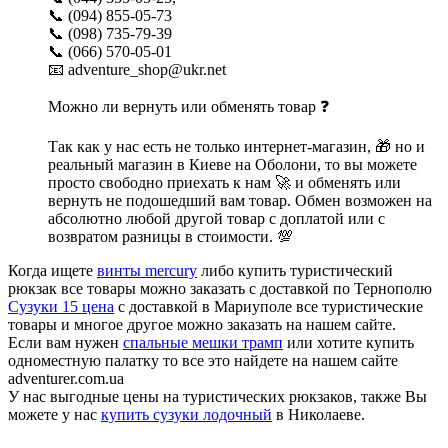
📞 (094) 855-05-73
📞 (098) 735-79-39
📞 (066) 570-05-01
📧 adventure_shop@ukr.net
Можно ли вернуть или обменять товар ❓
Так как у нас есть не только интернет-магазин, 🎁 но и
реальный магазин в Киеве на Оболони, то вы можете
просто свободно приехать к нам 🚀 и обменять или
вернуть не подошедший вам товар. Обмен возможен на
абсолютно любой другой товар с доплатой или с
возвратом разницы в стоимости. 💯
Когда ищете
винты mercury
либо купить туристический
рюкзак все товары можно заказать с доставкой по Тернополю
Сузуки 15 цена
с доставкой в Мариуполе все туристические
товары и многое другое можно заказать на нашем сайте.
Если вам нужен
спальные мешки трамп
или хотите купить
одноместную палатку то все это найдете на нашем сайте
adventurer.com.ua
У нас выгодные цены на туристических рюкзаков, также Вы
можете у нас
купить сузуки лодочный
в Николаеве.