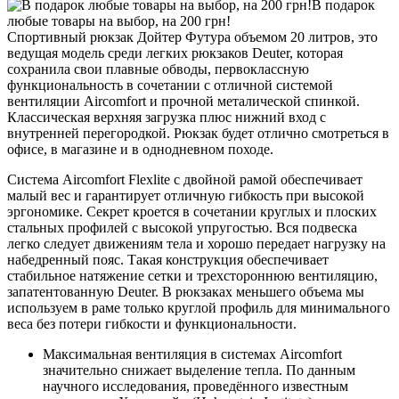
В подарок
любые товары на выбор, на 200 грн!
Спортивный рюкзак Дойтер Футура объемом 20 литров, это
ведущая модель среди легких рюкзаков Deuter, которая
сохранила свои плавные обводы, первоклассную
функциональность в сочетании с отличной системой
вентиляции Aircomfort и прочной металической спинкой.
Классическая верхняя загрузка плюс нижний вход с
внутренней перегородкой. Рюкзак будет отлично смотреться в
офисе, в магазине и в однодневном походе.
Система Aircomfort Flexlite с двойной рамой обеспечивает
малый вес и гарантирует отличную гибкость при высокой
эргономике. Секрет кроется в сочетании круглых и плоских
стальных профилей с высокой упругостью. Вся подвеска
легко следует движениям тела и хорошо передает нагрузку на
набедренный пояс. Такая конструкция обеспечивает
стабильное натяжение сетки и трехстороннюю вентиляцию,
запатентованную Deuter. В рюкзаках меньшего объема мы
используем в раме только круглой профиль для минимального
веса без потери гибкости и функциональности.
Максимальная вентиляция в системах Aircomfort
значительно снижает выделение тепла. По данным
научного исследования, проведённого известным