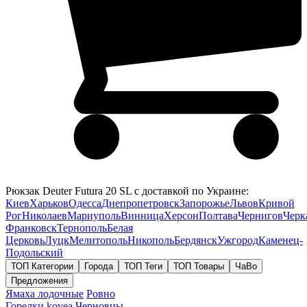
Рюкзак Deuter Futura 20 SL с доставкой по Украине:
Киев
Харьков
Одесса
Днепропетровск
Запорожье
Львов
Кривой
Рог
Николаев
Мариуполь
Винница
Херсон
Полтава
Чернигов
Черк
Франковск
Тернополь
Белая
Церковь
Луцк
Мелитополь
Никополь
Бердянск
Ужгород
Каменец-
Подольский
ТОП Категории
Города
ТОП Теги
ТОП Товары
ЧаВо
Предложения
Ямаха лодочные
Ровно
Горелки kovea
Черновцы