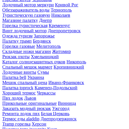
Лодочный мотор меркури
Кривой Рог
Обеззараживатель воды
Тернополь
Туристическую газовую
Николаев
Магазине палатку
Днепр
Горелка туристическая
Кременчуг
Винт лодочный мотор
Днепропетровск
Одежда туризм
Запорожье
Палатку трамп
Бердянск
Горелки газовые
Мелитополь
Складные ножи магазин
Житомир
Рюкзак охоты
Хмельницкий
Каталог солнцезащитных очков
Никополь
Спальный мешок мармот
Кропивницкий
Лодочные винты
Сумы
Палатка bell
Украина
Мешок спальный цена
Ивано-Франковск
Палатка toprock
Каменец-Подольский
Хороший термос
Черкассы
Пвх лодок
Львов
Прикольные оригинальные
Винница
Заказать модный рюкзак
Ужгород
Ремонта лодок пвх
Белая Церковь
Термос еды aladdin
Днепродзержинск
Tramp горелка
Херсон