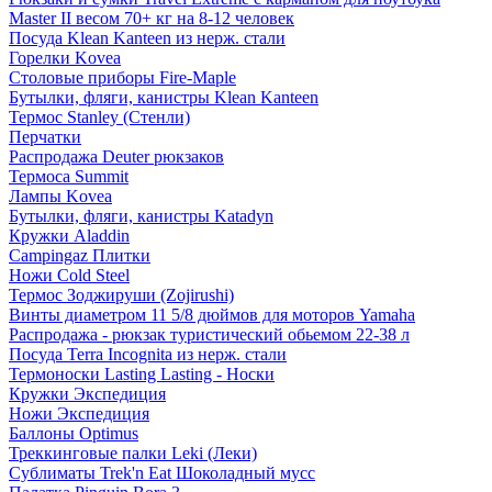
Master II весом 70+ кг на 8-12 человек
Посуда Klean Kanteen из нерж. стали
Горелки Kovea
Столовые приборы Fire-Maple
Бутылки, фляги, канистры Klean Kanteen
Термос Stanley (Стенли)
Перчатки
Распродажа Deuter рюкзаков
Термоса Summit
Лампы Kovea
Бутылки, фляги, канистры Katadyn
Кружки Aladdin
Campingaz Плитки
Ножи Cold Steel
Термос Зоджируши (Zojirushi)
Винты диаметром 11 5/8 дюймов для моторов Yamaha
Распродажа - рюкзак туристический обьемом 22-38 л
Посуда Terra Incognita из нерж. стали
Термоноски Lasting Lasting - Носки
Кружки Экспедиция
Ножи Экспедиция
Баллоны Optimus
Треккинговые палки Leki (Леки)
Сублиматы Trek'n Eat Шоколадный мусс