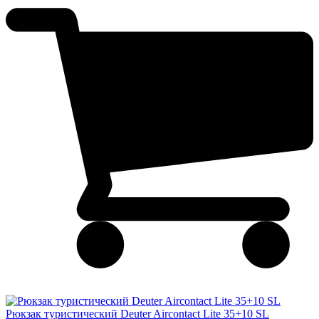
Рюкзак туристический Deuter Aircontact Lite 35+10 SL