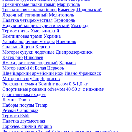
Трекинговые палки трамп
Мариуполь
Треккинговые палки tramp
Каменец-Подольский
Лодочный топливный
Мелитополь
Палатка четырехместная
Тернополь
Надувной коврик туристический
Ужгород
Термос питья
Хмельницкий
Кемпинговая трамп
Украина
Yamaha лодочные моторы
Никополь
Спальный цена
Херсон
Моторы сузуки лодочные
Днепродзержинск
Катер риб
Николаев
Ямаха двигатель лодочный
Харьков
Мотор suzuki dt
Белая Церковь
Швейцарский армейский нож
Ивано-Франковск
Мотор mercury 5m
Чернигов
Рюкзаки и сумки Кемпінг весом 0,5-1,0 кг
Спортивные рюкзаки объемом 40-50 л, с нижним/
фронтальным входом
Лампы Tramp
Наборы посуды Tramp
Резаки Campingaz
Термоса Esbit
Палатка двухместная
Горючее, спички Pinguin
Рюкзаки и сумки Travel Extreme с карманом для ноутбука