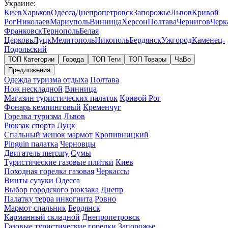
Украине:
Киев
Харьков
Одесса
Днепропетровск
Запорожье
Львов
Кривой
Рог
Николаев
Мариуполь
Винница
Херсон
Полтава
Чернигов
Черк
Франковск
Тернополь
Белая
Церковь
Луцк
Мелитополь
Никополь
Бердянск
Ужгород
Каменец-
Подольский
ТОП Категории
Города
ТОП Теги
ТОП Товары
ЧаВо
Предложения
Одежда туризма отдыха
Полтава
Нож нескладной
Винница
Магазин туристических палаток
Кривой Рог
Фонарь кемпинговый
Кременчуг
Горелка туризма
Львов
Рюкзак спорта
Луцк
Спальный мешок мармот
Кропивницкий
Pinguin палатка
Черновцы
Двигатель mercury
Сумы
Туристические газовые плитки
Киев
Походная горелка газовая
Черкассы
Винты сузуки
Одесса
Выбор городского рюкзака
Днепр
Палатку терра инкогнита
Ровно
Мармот спальник
Бердянск
Карманный складной
Днепропетровск
Газовые туристические горелки
Запорожье