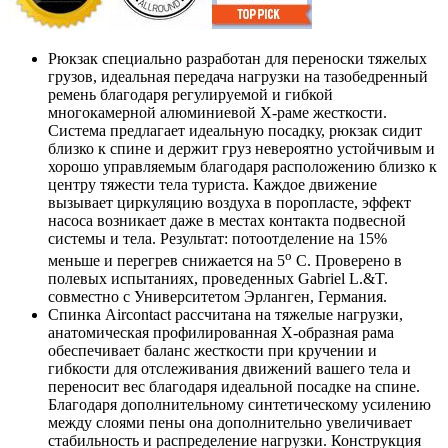
Рюкзак специально разработан для переноски тяжелых
грузов, идеальная передача нагрузки на тазобедренный
ремень благодаря регулируемой и гибкой
многокамерной алюминиевой X-раме жесткости.
Система предлагает идеальную посадку, рюкзак сидит
близко к спине и держит груз невероятно устойчивым и
хорошо управляемым благодаря расположению близко к
центру тяжести тела туриста. Каждое движение
вызывает циркуляцию воздуха в поропласте, эффект
насоса возникает даже в местах контакта подвесной
системы и тела. Результат: потоотделение на 15%
о
меньше и перегрев снижается на 5
С. Проверено в
полевых испытаниях, проведенных Gabriel L.&T.
совместно с Университетом Эрланген, Германия.
Спинка Aircontact рассчитана на тяжелые нагрузки,
анатомическая профилированная X-образная рама
обеспечивает баланс жесткости при кручении и
гибкости для отслеживания движений вашего тела и
переносит вес благодаря идеальной посадке на спине.
Благодаря дополнительному синтетическому усилению
между слоями пены она дополнительно увеличивает
стабильность и распределение нагрузки. Конструкция