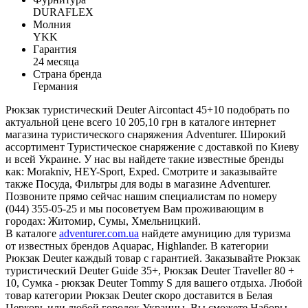
DURAFLEX
Молния
YKK
Гарантия
24 месяца
Страна бренда
Германия
Рюкзак туристический Deuter Aircontact 45+10 подобрать по
актуальной цене всего 10 205,10 грн в каталоге интернет
магазина туристического снаряжения Adventurer. Широкий
ассортимент Туристическое снаряжение с доставкой по Киеву
и всей Украине. У нас вы найдете такие известные бренды
как: Morakniv, HEY-Sport, Exped. Смотрите и заказывайте
также Посуда, Фильтры для воды в магазине Adventurer.
Позвоните прямо сейчас нашим специалистам по номеру
(044) 355-05-25 и мы посоветуем Вам проживающим в
городах: Житомир, Сумы, Хмельницкий.
В каталоге
adventurer.com.ua
найдете амуницию для туризма
от известных брендов Aquapac, Highlander. В категории
Рюкзак Deuter каждый товар с гарантией. Заказывайте Рюкзак
туристический Deuter Guide 35+, Рюкзак Deuter Traveller 80 +
10, Сумка - рюкзак Deuter Tommy S для вашего отдыха. Любой
товар категории Рюкзак Deuter скоро доставится в Белая
Церковь или любой городок Украины. Вы сможете Наборы