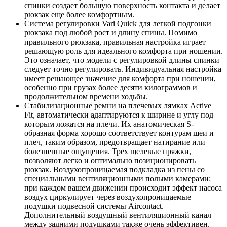
спинки создает большую поверхность контакта и делает
рюкзак еще более комфортным.
Система регулировки Vari Quick для легкой подгонки
рюкзака под любой рост и длину спины. Помимо
правильного рюкзака, правильная настройка играет
решающую роль для идеального комфорта при ношении.
Это означает, что модели с регулировкой длины спинки
следует точно регулировать. Индивидуальная настройка
имеет решающее значение для комфорта при ношении,
особенно при грузах более десяти килограммов и
продолжительном времени ходьбы.
Стабилизационные ремни на плечевых лямках Active
Fit, автоматически адаптируются к ширине и углу под
которым ложатся на плечи. Их анатомическая S-
образная форма хорошо соответствует контурам шеи и
плеч, таким образом, предотвращает натирание или
болезненные ощущения. Трех щелевые пряжки,
позволяют легко и оптимально позиционировать
рюкзак. Воздухопроницаемая подкладка из пены со
специальными вентиляционными полыми камерами:
при каждом вашем движении происходит эффект насоса
воздух циркулирует через воздухопроницаемые
подушки подвесной системы Aircontact.
Дополнительный воздушный вентиляционный канал
между задними подушками также очень эффективен.