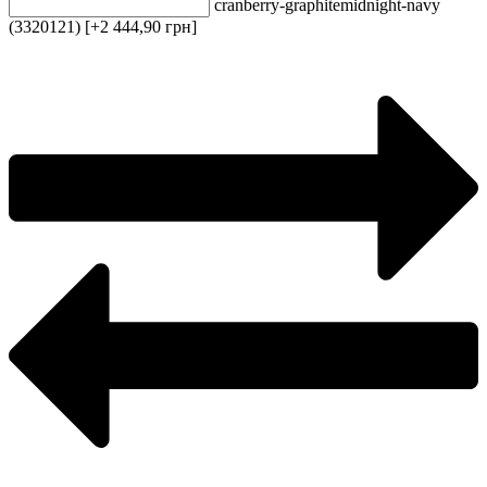
cranberry-graphite
midnight-navy
(3320121) [+2 444,90 грн]