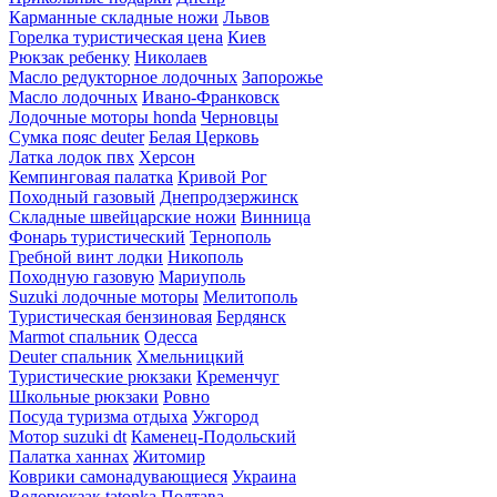
Карманные складные ножи
Львов
Горелка туристическая цена
Киев
Рюкзак ребенку
Николаев
Масло редукторное лодочных
Запорожье
Масло лодочных
Ивано-Франковск
Лодочные моторы honda
Черновцы
Сумка пояс deuter
Белая Церковь
Латка лодок пвх
Херсон
Кемпинговая палатка
Кривой Рог
Походный газовый
Днепродзержинск
Складные швейцарские ножи
Винница
Фонарь туристический
Тернополь
Гребной винт лодки
Никополь
Походную газовую
Мариуполь
Suzuki лодочные моторы
Мелитополь
Туристическая бензиновая
Бердянск
Marmot спальник
Одесса
Deuter спальник
Хмельницкий
Туристические рюкзаки
Кременчуг
Школьные рюкзаки
Ровно
Посуда туризма отдыха
Ужгород
Мотор suzuki dt
Каменец-Подольский
Палатка ханнах
Житомир
Коврики самонадувающиеся
Украина
Велорюкзак tatonka
Полтава