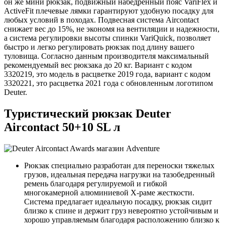
он же мини рюкзак, подвижный набедренный пояс VariFlex и
ActiveFit плечевые лямки гарантируют удобную посадку для
любых условий в походах. Подвесная система Aircontact
снижает вес до 15%, не экономя на вентиляции и надежности,
а система регулировки высоты спинки VariQuick, позволяет
быстро и легко регулировать рюкзак под длину вашего
туловища. Согласно данным производителя максимальный
рекомендуемый вес рюкзака до 20 кг. Вариант с кодом
3320219, это модель в расцветке 2019 года, вариант с кодом
3320221, это расцветка 2021 года с обновленным логотипом
Deuter.
Туристический рюкзак Deuter
Aircontact 50+10 SL л
Рюкзак специально разработан для переноски тяжелых
грузов, идеальная передача нагрузки на тазобедренный
ремень благодаря регулируемой и гибкой
многокамерной алюминиевой X-раме жесткости.
Система предлагает идеальную посадку, рюкзак сидит
близко к спине и держит груз невероятно устойчивым и
хорошо управляемым благодаря расположению близко к