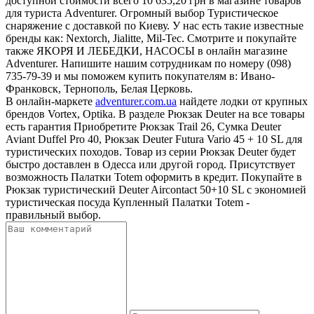
доступной стоимости всего 10 635,20 грн в магазине товаров
для туриста Adventurer. Огромный выбор Туристическое
снаряжение с доставкой по Киеву. У нас есть такие известные
бренды как: Nextorch, Jialitte, Mil-Tec. Смотрите и покупайте
также ЯКОРЯ И ЛЕБЕДКИ, НАСОСЫ в онлайн магазине
Adventurer. Напишите нашим сотрудникам по номеру (098)
735-79-39 и мы поможем купить покупателям в: Ивано-
Франковск, Тернополь, Белая Церковь.
В онлайн-маркете
adventurer.com.ua
найдете лодки от крупных
брендов Vortex, Optika. В разделе Рюкзак Deuter на все товары
есть гарантия Приобретите Рюкзак Trail 26, Сумка Deuter
Aviant Duffel Pro 40, Рюкзак Deuter Futura Vario 45 + 10 SL для
туристических походов. Товар из серии Рюкзак Deuter будет
быстро доставлен в Одесса или другой город. Присутствует
возможность Палатки Totem оформить в кредит. Покупайте в
Рюкзак туристический Deuter Aircontact 50+10 SL с экономией
туристическая посуда Купленный Палатки Totem -
правильный выбор.