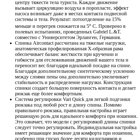
центру тяжести тела туриста. Каждое движение
вызывает циркуляцию воздуха в поропласте, эффект
насоса возникает даже в местах контакта подвесной
системы и тела. Результат: потоотделение на 15%
о
меньше и перегрев снижается на 5
С. Проверено в
полевых испытаниях, проведенных Gabriel L.&T.
совместно с Университетом Эрланген, Германия.
Спинка Aircontact рассчитана на тяжелые нагрузки,
анатомическая профилированная X-образная рама
обеспечивает баланс жесткости при кручении и
гибкости для отслеживания движений вашего тела и
переносит вес благодаря идеальной посадке на спине.
Благодаря дополнительному синтетическому усилению
между слоями пены она дополнительно увеличивает
стабильность и распределение нагрузки. Конструкция
спинки создает большую поверхность контакта и делает
рюкзак еще более комфортным.
Система регулировки Vari Quick для легкой подгонки
рюкзака под любой рост и длину спины. Помимо
правильного рюкзака, правильная настройка играет
решающую роль для идеального комфорта при ношении.
Это означает, что модели с регулировкой длины спинки
следует точно регулировать. Индивидуальная настройка
имеет решающее значение для комфорта при ношении,
особенно при грузах более десяти килограммов и