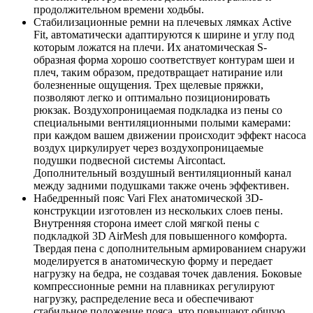
продолжительном времени ходьбы.
Стабилизационные ремни на плечевых лямках Active
Fit, автоматически адаптируются к ширине и углу под
которым ложатся на плечи. Их анатомическая S-
образная форма хорошо соответствует контурам шеи и
плеч, таким образом, предотвращает натирание или
болезненные ощущения. Трех щелевые пряжки,
позволяют легко и оптимально позиционировать
рюкзак. Воздухопроницаемая подкладка из пены со
специальными вентиляционными полыми камерами:
при каждом вашем движении происходит эффект насоса
воздух циркулирует через воздухопроницаемые
подушки подвесной системы Aircontact.
Дополнительный воздушный вентиляционный канал
между задними подушками также очень эффективен.
Набедренный пояс Vari Flex анатомической 3D-
конструкции изготовлен из нескольких слоев пены.
Внутренняя сторона имеет слой мягкой пены с
подкладкой 3D AirMesh для повышенного комфорта.
Твердая пена с дополнительным армированием снаружи
моделируется в анатомическую форму и передает
нагрузку на бедра, не создавая точек давления. Боковые
компрессионные ремни на плавниках регулируют
нагрузку, распределение веса и обеспечивают
стабильное положение пояса, что повышают общую