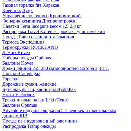
Газовая горелка fire
Харьков
Клей пвх
Луцк
Управление лодочного
Кропивницкий
Фонарик кемпинга
Днепропетровск
Палатки Terra Incognita весом 1,5-2,0 кг
Распродажа Travel Extreme - рюкзак туристический
Посуда Tramp из анодир. алюминия
Термоса Экспедиция
Термокружки ROCKLAND
Лампы Kovea
Наборы посуды Optimus
Баллоны Kovea
Лодки длиной 255-280 см мощностью мотора 3,3 л.с.
Плитки Campingaz
Горелки
Дорожные сумки, женские
Бутылки, фляги, канистры HydraPak
Ножи Victorinox
Треккинговые палки Leki (Леки)
Баллоны Optimus
Adventure надувная лодка на 5-7 человек и пластиковым
днищем RIB
Посуда из анодированный алюминия
Распродажа Tramp одежды