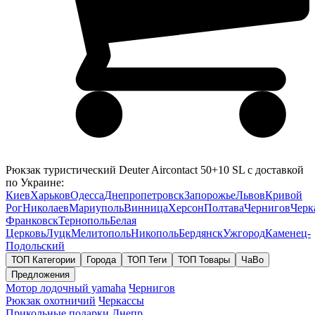
Рюкзак туристический Deuter Aircontact 50+10 SL с доставкой
по Украине:
Киев
Харьков
Одесса
Днепропетровск
Запорожье
Львов
Кривой
Рог
Николаев
Мариуполь
Винница
Херсон
Полтава
Чернигов
Черк
Франковск
Тернополь
Белая
Церковь
Луцк
Мелитополь
Никополь
Бердянск
Ужгород
Каменец-
Подольский
ТОП Категории
Города
ТОП Теги
ТОП Товары
ЧаВо
Предложения
Мотор лодочный yamaha
Чернигов
Рюкзак охотничий
Черкассы
Прикольные подарки
Днепр