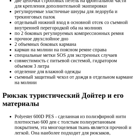
две цепочки строповых петель на фронтальной части
для крепления дополнительной экипировки
регулируемые эластичные шнуры для ледоруба и
трекинговых палок
отдельный нижний вход в основной отсек со съемной
внутренней перегородкой оба на молниях
по 2 боковых регулируемых компрессионных ремня
прочное двухслойное дно
2 объемных боковых кармана
карман на молнии на поясном ремне справа
специальные метки SOS для экстренных случаев
совместимость с питьевой системой, гидратором
объемом 3 литра
отделение для влажной одежды
съемный защитный чехол от дождя в отдельном кармане
на молнии
Рюкзак туристический Дойтер и его
материалы
Polyester 600D PES - сделанная из полиэфирной нити
плотностью 600 ден с толстым полиуретановым
покрытием, эта многоцелевая ткань является прочной и
легкой. Она наиболее подходит для рюкзаков,