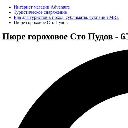
Интернет магазин Adventure
Туристическое снаряжение
Еда для туристов в поход, сублиматы, сухпайки MRE
Пюре гороховое Сто Пудов
Пюре гороховое Сто Пудов - 6