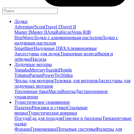
Лодки
Adventure
Scout
Travel I
Travel II
Master I
Master II
Arta
Rubicon
Vesta RIB
HonWave
Лодки с алюминиевым настилом
Лодки с
надувным настилом
Smartliner
Надувные ПВХ
Алюминиевые
Аксессуары для лодок
Транцевые колеса
Якоря и
лебедки
Насосы
Лодочные моторы
Yamaha
Mercury
Suzuki
Honda
Tohatsu
Parsun
PowerTec
Hidea
Чехлы для моторов
Тележки для моторов
Аксессуары для
лодочных моторов
Топливные баки
Масла
Винты
Дистанционное
управление
Туристическое снаряжение
Палатки
Рюкзаки и сумки
Спальные
мешки
Туристические коврики
Посуда
Еда для походов
Горелки и баллоны
Треккинговые
палки
Фонари
Гермомешки
Питьевые системы
Фильтры для