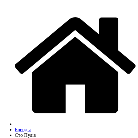
Бренды
Сто Пудів