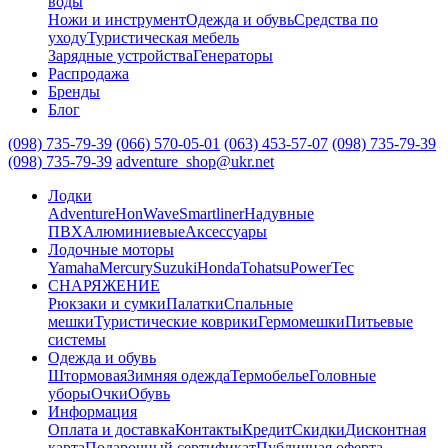
воды
Ножи и инструмент
Одежда и обувь
Средства по
уходу
Туристическая мебель
Зарядные устройства
Генераторы
Распродажа
Бренды
Блог
(098) 735-79-39
(066) 570-05-01
(063) 453-57-07
(098) 735-79-39
(098) 735-79-39
adventure_shop@ukr.net
Лодки
Adventure
HonWave
Smartliner
Надувные
ПВХ
Алюминиевые
Аксессуары
Лодочные моторы
Yamaha
Mercury
Suzuki
Honda
Tohatsu
PowerTec
СНАРЯЖЕНИЕ
Рюкзаки и сумки
Палатки
Спальные
мешки
Туристические коврики
Гермомешки
Питьевые
системы
Одежда и обувь
Штормовая
Зимняя одежда
Термобелье
Головные
уборы
Очки
Обувь
Информация
Оплата и доставка
Контакты
Кредит
Скидки
Дисконтная
карта
Подарочный сертификат
Публичная оферта