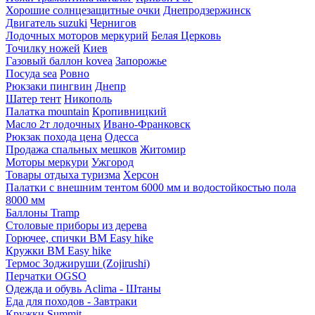
Хорошие солнцезащитные очки
Днепродзержинск
Двигатель suzuki
Чернигов
Лодочных моторов меркурий
Белая Церковь
Точилку ножей
Киев
Газовый баллон kovea
Запорожье
Посуда sea
Ровно
Рюкзаки пингвин
Днепр
Шатер тент
Никополь
Палатка mountain
Кропивницкий
Масло 2т лодочных
Ивано-Франковск
Рюкзак похода цена
Одесса
Продажа спальных мешков
Житомир
Моторы меркури
Ужгород
Товары отдыха туризма
Херсон
Палатки с внешним тентом 6000 мм и водостойкостью пола
8000 мм
Баллоны Tramp
Столовые приборы из дерева
Горючее, спички BM Easy hike
Кружки BM Easy hike
Термос Зоджируши (Zojirushi)
Перчатки OGSO
Одежда и обувь Aclima - Штаны
Еда для походов - Завтраки
Кружки Summit