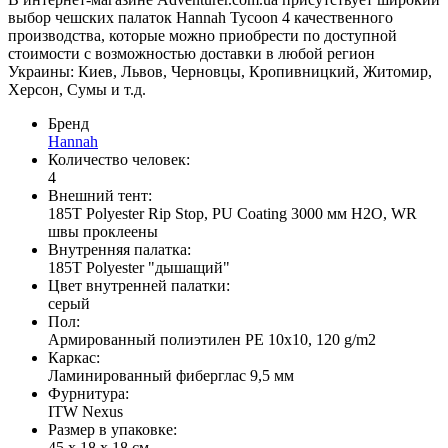
выбор чешских палаток Hannah Tycoon 4 качественного
производства, которые можно приобрести по доступной
стоимости с возможностью доставки в любой регион
Украины: Киев, Львов, Черновцы, Кропивницкий, Житомир,
Херсон, Сумы и т.д.
Бренд
Hannah
Количество человек:
4
Внешний тент:
185T Polyester Rip Stop, PU Coating 3000 мм H2O, WR
швы проклеены
Внутренняя палатка:
185T Polyester "дышащий"
Цвет внутренней палатки:
серый
Пол:
Армированный полиэтилен PE 10x10, 120 g/m2
Каркас:
Ламинированный фиберглас 9,5 мм
Фурнитура:
ITW Nexus
Размер в упаковке:
45 х 18 х 18 см