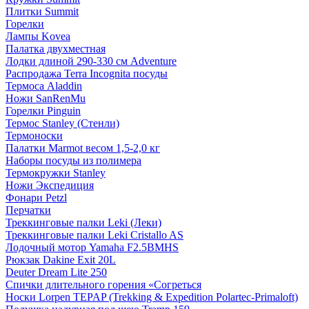
Плитки Summit
Горелки
Лампы Kovea
Палатка двухместная
Лодки длиной 290-330 см Adventure
Распродажа Terra Incognita посуды
Термоса Aladdin
Ножи SanRenMu
Горелки Pinguin
Термос Stanley (Стенли)
Термоноски
Палатки Marmot весом 1,5-2,0 кг
Наборы посуды из полимера
Термокружки Stanley
Ножи Экспедиция
Фонари Petzl
Перчатки
Треккинговые палки Leki (Леки)
Треккинговые палки Leki Cristallo AS
Лодочный мотор Yamaha F2.5BMHS
Рюкзак Dakine Exit 20L
Deuter Dream Lite 250
Спички длительного горения «Согреться
Носки Lorpen TEPAP (Trekking & Expedition Polartec-Primaloft)