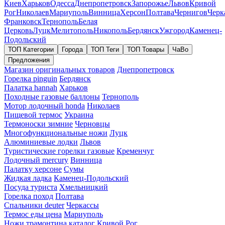
Киев
Харьков
Одесса
Днепропетровск
Запорожье
Львов
Кривой
Рог
Николаев
Мариуполь
Винница
Херсон
Полтава
Чернигов
Черк
Франковск
Тернополь
Белая
Церковь
Луцк
Мелитополь
Никополь
Бердянск
Ужгород
Каменец-
Подольский
ТОП Категории
Города
ТОП Теги
ТОП Товары
ЧаВо
Предложения
Магазин оригинальных товаров
Днепропетровск
Горелка pinguin
Бердянск
Палатка hannah
Харьков
Походные газовые баллоны
Тернополь
Мотор лодочный honda
Николаев
Пищевой термос
Украина
Термоноски зимние
Черновцы
Многофункциональные ножи
Луцк
Алюминиевые лодки
Львов
Туристические горелки газовые
Кременчуг
Лодочный mercury
Винница
Палатку херсоне
Сумы
Жидкая ладка
Каменец-Подольский
Посуда туриста
Хмельницкий
Горелка поход
Полтава
Спальники deuter
Черкассы
Термос еды цена
Мариуполь
Ножи трамонтина каталог
Кривой Рог