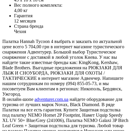
Вес полного комплекта:
4,00 кг
Гарантия
12 месяцев
Страна бренда
Чехия
Палатка Hannah Tycoon 4 выбрать и заказать по актуальной
цене всего 5 704,00 грн в интернет магазине туристического
снаряжения Адвентурер. Большой выбор Туристическое
снаряжение с доставкой в любой уголок Киева. У нас вы
найдете такие известные бренды как: KingKong, Kershaw,
Blade Brothers. Выгодные предложения на РЮКЗАКИ ДЛЯ
ЛЫЖ И СНОУБОРДА, РЮКЗАКИ ДЛЯ ОХОТЫ /
ТАКТИЧЕСКИЕ в интернет магазине Адвенчер. Напишите
нашим сотрудникам по номеру (094) 855-05-73, и мы
посоветуем Вам клиентам в регионах: Никополь, Бердянск,
Ужгород.
В онлайн-шопе
adventurer.com.ua
найдете оборудование для
туризма от лучших марок Novax, Black Diamond. В ряде
Палатки на все есть гарантия. Купите Защитная подстилка
под палатку NEMO Hornet 2P Footprint, Намет Uquip Speedy
XL UV 50+ Blue/Grey (241006), Палатка NEMO Galaxi 3P Birch
Leaf Green + Защитная подстилка для туризма. Любой товар
из раздела Палатки срочно доставится в Николаев или иную