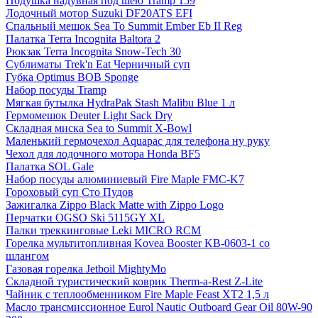
Подушка надувная под шею Tramp 159
Лодочный мотор Suzuki DF20ATS EFI
Спальный мешок Sea To Summit Ember Eb II Reg
Палатка Terra Incognita Baltora 2
Рюкзак Terra Incognita Snow-Tech 30
Сублиматы Trek'n Eat Черничный суп
Губка Optimus BOB Sponge
Набор посуды Tramp
Мягкая бутылка HydraPak Stash Malibu Blue 1 л
Гермомешок Deuter Light Sack Dry
Складная миска Sea to Summit X-Bowl
Маленький гермочехол Aquapac для телефона ну руку
Чехол для лодочного мотора Honda BF5
Палатка SOL Gale
Набор посуды алюминиевый Fire Maple FMC-K7
Гороховый суп Сто Пудов
Зажигалка Zippo Black Matte with Zippo Logo
Перчатки OGSO Ski 5115GY XL
Палки треккинговые Leki MICRO RCM
Горелка мультитопливная Kovea Booster KB-0603-1 со
шлангом
Газовая горелка Jetboil MightyMo
Складной туристический коврик Therm-a-Rest Z-Lite
Чайник с теплообменником Fire Maple Feast XT2 1,5 л
Масло трансмиссионное Eurol Nautic Outboard Gear Oil 80W-90