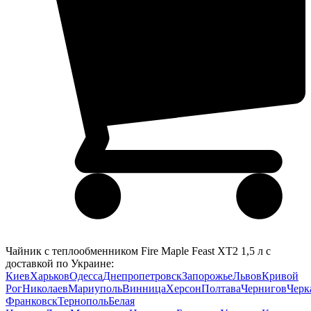
Чайник с теплообменником Fire Maple Feast XT2 1,5 л с
доставкой по Украине:
Киев
Харьков
Одесса
Днепропетровск
Запорожье
Львов
Кривой
Рог
Николаев
Мариуполь
Винница
Херсон
Полтава
Чернигов
Черк
Франковск
Тернополь
Белая