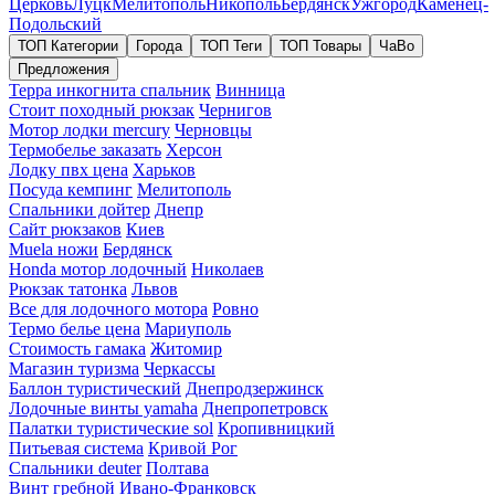
Церковь
Луцк
Мелитополь
Никополь
Бердянск
Ужгород
Каменец-
Подольский
ТОП Категории
Города
ТОП Теги
ТОП Товары
ЧаВо
Предложения
Терра инкогнита спальник
Винница
Стоит походный рюкзак
Чернигов
Мотор лодки mercury
Черновцы
Термобелье заказать
Херсон
Лодку пвх цена
Харьков
Посуда кемпинг
Мелитополь
Спальники дойтер
Днепр
Сайт рюкзаков
Киев
Muela ножи
Бердянск
Honda мотор лодочный
Николаев
Рюкзак татонка
Львов
Все для лодочного мотора
Ровно
Термо белье цена
Мариуполь
Стоимость гамака
Житомир
Магазин туризма
Черкассы
Баллон туристический
Днепродзержинск
Лодочные винты yamaha
Днепропетровск
Палатки туристические sol
Кропивницкий
Питьевая система
Кривой Рог
Спальники deuter
Полтава
Винт гребной
Ивано-Франковск