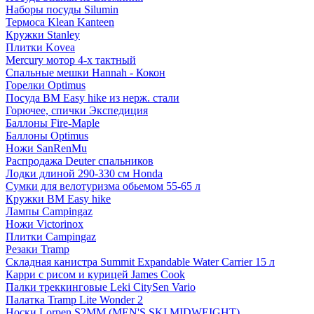
Наборы посуды Silumin
Термоса Klean Kanteen
Кружки Stanley
Плитки Kovea
Mercury мотор 4-х тактный
Спальные мешки Hannah - Кокон
Горелки Optimus
Посуда BM Easy hike из нерж. стали
Горючее, спички Экспедиция
Баллоны Fire-Maple
Баллоны Optimus
Ножи SanRenMu
Распродажа Deuter спальников
Лодки длиной 290-330 см Honda
Сумки для велотуризма обьемом 55-65 л
Кружки BM Easy hike
Лампы Campingaz
Ножи Victorinox
Плитки Campingaz
Резаки Tramp
Складная канистра Summit Expandable Water Carrier 15 л
Карри с рисом и курицей James Cook
Палки треккинговые Leki CitySen Vario
Палатка Tramp Lite Wonder 2
Носки Lorpen S2MM (MEN'S SKI MIDWEIGHT)