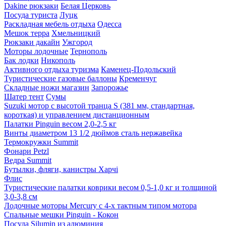
Dakine рюкзаки
Белая Церковь
Посуда туриста
Луцк
Раскладная мебель отдыха
Одесса
Мешок терра
Хмельницкий
Рюкзаки дакайн
Ужгород
Моторы лодочные
Тернополь
Бак лодки
Никополь
Активного отдыха туризма
Каменец-Подольский
Туристические газовые баллоны
Кременчуг
Складные ножи магазин
Запорожье
Шатер тент
Сумы
Suzuki мотор с высотой транца S (381 мм, стандартная,
короткая) и управлением дистанционным
Палатки Pinguin весом 2,0-2,5 кг
Винты диаметром 13 1/2 дюймов сталь нержавейка
Термокружки Summit
Фонари Petzl
Ведра Summit
Бутылки, фляги, канистры Харчі
Флис
Туристические палатки коврики весом 0,5-1,0 кг и толщиной
3,0-3,8 см
Лодочные моторы Mercury с 4-х тактным типом мотора
Спальные мешки Pinguin - Кокон
Посуда Silumin из алюминия