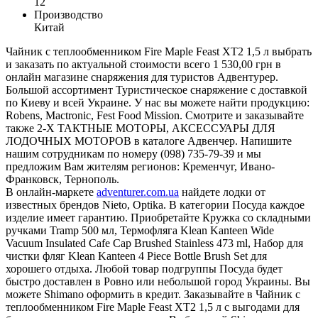
12
Производство
Китай
Чайник с теплообменником Fire Maple Feast XT2 1,5 л выбрать
и заказать по актуальной стоимости всего 1 530,00 грн в
онлайн магазине снаряжения для туристов Адвентурер.
Большой ассортимент Туристическое снаряжение с доставкой
по Киеву и всей Украине. У нас вы можете найти продукцию:
Robens, Mactronic, Fest Food Mission. Смотрите и заказывайте
также 2-Х ТАКТНЫЕ МОТОРЫ, АКСЕССУАРЫ ДЛЯ
ЛОДОЧНЫХ МОТОРОВ в каталоге Адвенчер. Напишите
нашим сотрудникам по номеру (098) 735-79-39 и мы
предложим Вам жителям регионов: Кременчуг, Ивано-
Франковск, Тернополь.
В онлайн-маркете
adventurer.com.ua
найдете лодки от
известных брендов Nieto, Optika. В категории Посуда каждое
изделие имеет гарантию. Приобретайте Кружка со складными
ручками Tramp 500 мл, Термофляга Klean Kanteen Wide
Vacuum Insulated Cafe Cap Brushed Stainless 473 ml, Набор для
чистки фляг Klean Kanteen 4 Piece Bottle Brush Set для
хорошего отдыха. Любой товар подгруппы Посуда будет
быстро доставлен в Ровно или небольшой город Украины. Вы
можете Shimano оформить в кредит. Заказывайте в Чайник с
теплообменником Fire Maple Feast XT2 1,5 л с выгодами для