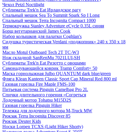
Чехол Petzl Noctilight
Сублиматы Trek'n Eat Ирландское рагу
Спальный мешок Sea To Summit Spark Sp I Long
Спальный мешок Terra Incognita Compact 1000
Термокружка Stanley Adventure eCycle 0.35L синяя
Борщ вегетарианский James Cook
Набор колышков для палатки Coghlan's
Сидушка туристическая Verdani «поджопник» 240 x 350 х 18
мм
Масло Motul Outboard Tech 2T TC-W3
Нож складной SanRenMu 7021LUI-SH
Сублиматы Trek'n Eat Ризотто с овощами
Самонадувающийся коврик Tramp Comfort+ 50
Маска горнолыжная Julbo QUANTUM dark blue/green
Фляга Klean Kanteen Classic Sport Cap Mineral Red 800 ml
Газовая горелка Fire Maple FMS-100
Питьевая система Pinguin Camelbag Pro 2L
Спички длительного горения «Согреться
Лодочный мотор Tohatsu M15D2S
Газовая горелка Pinguin Hiker
Тележка для лодочного мотора M-Truck MW
Рюкзак Terra Incognita Discover 85
Рюкзак Deuter Kids
Носки Lorpen TCXS (Light Hiker Shorty)
Надувная лодка Adventure Scout S-250T