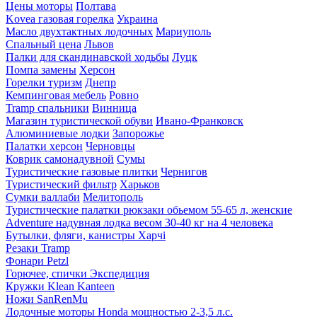
Цены моторы
Полтава
Kovea газовая горелка
Украина
Масло двухтактных лодочных
Мариуполь
Спальный цена
Львов
Палки для скандинавской ходьбы
Луцк
Помпа замены
Херсон
Горелки туризм
Днепр
Кемпинговая мебель
Ровно
Tramp спальники
Винница
Магазин туристической обуви
Ивано-Франковск
Алюминиевые лодки
Запорожье
Палатки херсон
Черновцы
Коврик самонадувной
Сумы
Туристические газовые плитки
Чернигов
Туристический фильтр
Харьков
Сумки валлаби
Мелитополь
Туристические палатки рюкзаки обьемом 55-65 л, женские
Adventure надувная лодка весом 30-40 кг на 4 человека
Бутылки, фляги, канистры Харчі
Резаки Tramp
Фонари Petzl
Горючее, спички Экспедиция
Кружки Klean Kanteen
Ножи SanRenMu
Лодочные моторы Honda мощностью 2-3,5 л.с.