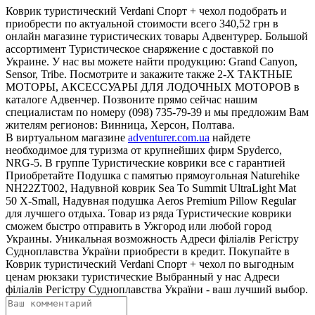
Коврик туристический Verdani Спорт + чехол подобрать и
приобрести по актуальной стоимости всего 340,52 грн в
онлайн магазине туристических товары Адвентурер. Большой
ассортимент Туристическое снаряжение с доставкой по
Украине. У нас вы можете найти продукцию: Grand Canyon,
Sensor, Tribe. Посмотрите и закажите также 2-Х ТАКТНЫЕ
МОТОРЫ, АКСЕССУАРЫ ДЛЯ ЛОДОЧНЫХ МОТОРОВ в
каталоге Адвенчер. Позвоните прямо сейчас нашим
специалистам по номеру (098) 735-79-39 и мы предложим Вам
жителям регионов: Винница, Херсон, Полтава.
В виртуальном магазине
adventurer.com.ua
найдете
необходимое для туризма от крупнейших фирм Spyderco,
NRG-5. В группе Туристические коврики все с гарантией
Приобретайте Подушка с памятью прямоугольная Naturehike
NH22ZT002, Надувной коврик Sea To Summit UltraLight Mat
50 X-Small, Надувная подушка Aeros Premium Pillow Regular
для лучшего отдыха. Товар из ряда Туристические коврики
сможем быстро отправить в Ужгород или любой город
Украины. Уникальная возможность Адреси філіалів Регістру
Судноплавства України приобрести в кредит. Покупайте в
Коврик туристический Verdani Спорт + чехол по выгодным
ценам рюкзаки туристические Выбранный у нас Адреси
філіалів Регістру Судноплавства України - ваш лучший выбор.