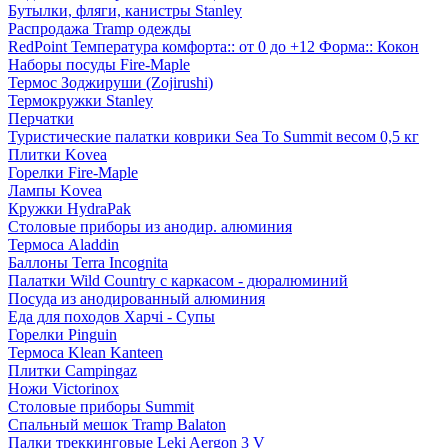
Бутылки, фляги, канистры Stanley
Распродажа Tramp одежды
RedPoint Температура комфорта:: от 0 до +12 Форма:: Кокон
Наборы посуды Fire-Maple
Термос Зоджируши (Zojirushi)
Термокружки Stanley
Перчатки
Туристические палатки коврики Sea To Summit весом 0,5 кг
Плитки Kovea
Горелки Fire-Maple
Лампы Kovea
Кружки HydraPak
Столовые приборы из анодир. алюминия
Термоса Aladdin
Баллоны Terra Incognita
Палатки Wild Country с каркасом - дюралюминий
Посуда из анодированный алюминия
Еда для походов Харчі - Супы
Горелки Pinguin
Термоса Klean Kanteen
Плитки Campingaz
Ножи Victorinox
Столовые приборы Summit
Спальный мешок Tramp Balaton
Палки треккинговые Leki Aergon 3 V