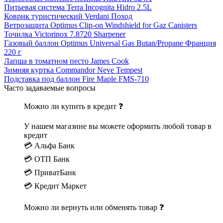
Питьевая система Terra Incognita Hidro 2.5L
Коврик туристический Verdani Поход
Ветрозащита Optimus Clip-on Windshield for Gaz Canisters
Точилка Victorinox 7.8720 Sharpener
Газовый баллон Optimus Universal Gas Butan/Propane Франция
220 г
Лапша в томатном песто James Cook
Зимняя куртка Commandor Neve Tempest
Подставка под баллон Fire Maple FMS-710
Часто задаваемые вопросы
Можно ли купить в кредит ❓
У нашем магазине вы можете оформить любой товар в
кредит
💳 Альфа Банк
💳 ОТП Банк
💳 ПриватБанк
💳 Кредит Маркет
Можно ли вернуть или обменять товар ❓