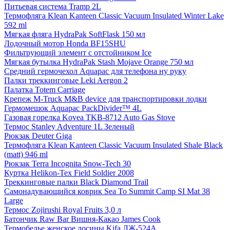
Питьевая система Tramp 2L
Термофляга Klean Kanteen Classic Vacuum Insulated Winter Lake
592 ml
Мягкая фляга HydraPak SoftFlask 150 мл
Лодочный мотор Honda BF15SHU
Фильтрующий элемент с отстойником Ice
Мягкая бутылка HydraPak Stash Mojave Orange 750 мл
Средний гермочехол Aquapac для телефона ну руку
Палки треккинговые Leki Aergon 2
Палатка Totem Carriage
Крепеж M-Truck M&B device для транспортировки лодки
Гермомешок Aquapac PackDivider™ 4L
Газовая горелка Kovea TKB-8712 Auto Gas Stove
Термос Stanley Adventure 1L Зеленый
Рюкзак Deuter Giga
Термофляга Klean Kanteen Classic Vacuum Insulated Shale Black
(matt) 946 ml
Рюкзак Terra Incognita Snow-Tech 30
Куртка Helikon-Tex Field Soldier 2008
Треккинговые палки Black Diamond Trail
Самонадувающийся коврик Sea To Summit Camp SI Mat 38
Large
Термос Zojirushi Royal Fruits 3,0 л
Батончик Raw Bar Вишня-Какао James Cook
Термобелье женское лосины Kifa ЛЖ-524А