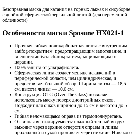
Безоправная маска для катания на горных лыжах и сноуборде
с двойной сферической зеркальной линзой (для переменной
облачности).
Особенности маски Sposune HX021-1
Прочная гибкая поликарбонатная линза с внутренним
antifog-покрытием, предотвращающим запотевание, и
внешним antiscratch-покрытием, защищающим от
царапин.
100% защита от ультрафиолета.
Сферическая линза создает меньше искажений в
периферической области, чем цилиндрическая, и
предоставляет больший обзор. Ширина линзы — 18,5
см, высота линзы — 10,0 см.
Конструкция OTG (Over The Glass) позволяет
использовать маску поверх диоптрийных очков.
Подходит для очков шириной до 15 см и высотой до 5
см.
Гибкая неломающаяся оправа из термополиуретана.
Отличная вентилируемость: влажный теплый воздух
выходит через верхние отверстия оправы и линзы,
прохладный и сухой проникает через нижние. Никакого