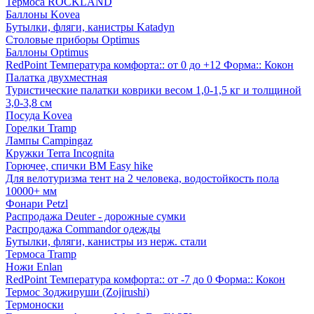
Термоса ROCKLAND
Баллоны Kovea
Бутылки, фляги, канистры Katadyn
Столовые приборы Optimus
Баллоны Optimus
RedPoint Температура комфорта:: от 0 до +12 Форма:: Кокон
Палатка двухместная
Туристические палатки коврики весом 1,0-1,5 кг и толщиной
3,0-3,8 см
Посуда Kovea
Горелки Tramp
Лампы Campingaz
Кружки Terra Incognita
Горючее, спички BM Easy hike
Для велотуризма тент на 2 человека, водостойкость пола
10000+ мм
Фонари Petzl
Распродажа Deuter - дорожные сумки
Распродажа Commandor одежды
Бутылки, фляги, канистры из нерж. стали
Термоса Tramp
Ножи Enlan
RedPoint Температура комфорта:: от -7 до 0 Форма:: Кокон
Термос Зоджируши (Zojirushi)
Термоноски