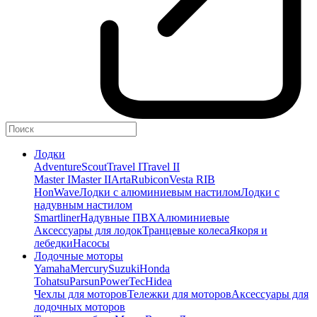
Лодки
Adventure
Scout
Travel I
Travel II
Master I
Master II
Arta
Rubicon
Vesta RIB
HonWave
Лодки с алюминиевым настилом
Лодки с
надувным настилом
Smartliner
Надувные ПВХ
Алюминиевые
Аксессуары для лодок
Транцевые колеса
Якоря и
лебедки
Насосы
Лодочные моторы
Yamaha
Mercury
Suzuki
Honda
Tohatsu
Parsun
PowerTec
Hidea
Чехлы для моторов
Тележки для моторов
Аксессуары для
лодочных моторов