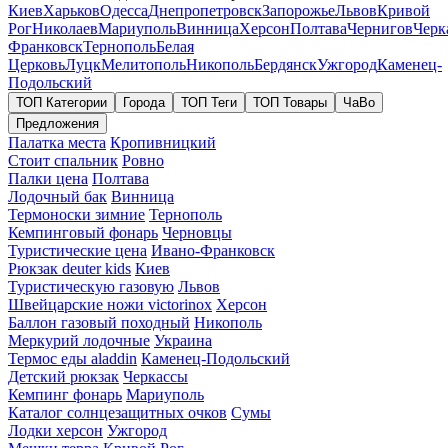
Киев
Харьков
Одесса
Днепропетровск
Запорожье
Львов
Кривой
Рог
Николаев
Мариуполь
Винница
Херсон
Полтава
Чернигов
Черк
Франковск
Тернополь
Белая
Церковь
Луцк
Мелитополь
Никополь
Бердянск
Ужгород
Каменец-
Подольский
ТОП Категории
Города
ТОП Теги
ТОП Товары
ЧаВо
Предложения
Палатка места
Кропивницкий
Стоит спальник
Ровно
Палки цена
Полтава
Лодочный бак
Винница
Термоноски зимние
Тернополь
Кемпинговый фонарь
Черновцы
Туристические цена
Ивано-Франковск
Рюкзак deuter kids
Киев
Туристическую газовую
Львов
Швейцарские ножи victorinox
Херсон
Баллон газовый походный
Никополь
Меркурий лодочные
Украина
Термос еды aladdin
Каменец-Подольский
Детский рюкзак
Черкассы
Кемпинг фонарь
Мариуполь
Каталог солнцезащитных очков
Сумы
Лодки херсон
Ужгород