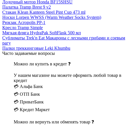
Лодочный мотор Honda BF15SHSU
Палатка Tramp Brest 9 v2
Стакан Klean Kanteen Steel Pint Cup 473 ml
Носки Lorpen WWSS (Warm Weather Socks System)
Рюкзак Acropolis РР-1
Кресло Tramp Simple
Мягкая фляга HydraPak SoftFlask 500 мл
Сублиматы Trek'n Eat Макароны с лесными грибами и соевым
рагу
Палки треккинговые Leki Khumbu
Часто задаваемые вопросы
Можно ли купить в кредит ❓
У нашем магазине вы можете оформить любой товар в
кредит
💳 Альфа Банк
💳 ОТП Банк
💳 ПриватБанк
💳 Кредит Маркет
Можно ли вернуть или обменять товар ❓