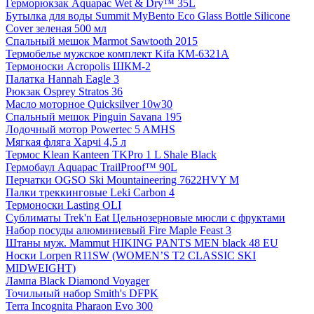
Герморюкзак Aquapac Wet & Dry™ 35L
Бутылка для воды Summit MyBento Eco Glass Bottle Silicone
Cover зеленая 500 мл
Спальный мешок Marmot Sawtooth 2015
Термобелье мужское комплект Kifa КМ-6321А
Термоноски Acropolis ШКМ-2
Палатка Hannah Eagle 3
Рюкзак Osprey Stratos 36
Масло моторное Quicksilver 10w30
Спальный мешок Pinguin Savana 195
Лодочный мотор Powertec 5 AMHS
Мягкая фляга Харчі 4,5 л
Термос Klean Kanteen TKPro 1 L Shale Black
Гермобаул Aquapac TrailProof™ 90L
Перчатки OGSO Ski Mountaineering 7622HVY M
Палки треккинговые Leki Carbon 4
Термоноски Lasting OLI
Сублиматы Trek'n Eat Цельнозерновые мюсли с фруктами
Набор посуды алюминиевый Fire Maple Feast 3
Штаны муж. Mammut HIKING PANTS MEN black 48 EU
Носки Lorpen R11SW (WOMEN’S T2 CLASSIC SKI
MIDWEIGHT)
Лампа Black Diamond Voyager
Точильный набор Smith's DFPK
Terra Incognita Pharaon Evo 300