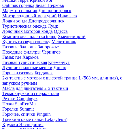
Мешки терра
Кривой Рог
Optimus горелка
Белая Церковь
Мармот спальник
Днепропетровск
Мотор лодочный меркурий
Николаев
Лодки хонда
Днепродзержинск
Туристическая одежда
Луцк
Лодочных моторов хонда
Одесса
Кемпинговая палатка tramp
Хмельницкий
Купить газовую горелку
Мелитополь
Газовые баллоны
Запорожье
Походные фильтры
Чернигов
Гамак где
Харьков
Газовая туристическая
Кременчуг
Лучшие спальные мешки
Днепр
Горелка газовая
Бердянск
2-х тактные моторы с высотой транца L (508 мм, длинная), с
запуском ручным
Масла для двигателя 2-х тактный
Термокружки из нерж. стали
Резаки Campingaz
Ножи SanRenMu
Горелки Summit
Горючее, спички Pinguin
Треккинговые палки Leki (Леки)
Кружки Экспедиция