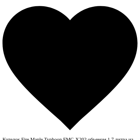
Котелок Fire Maple Typhoon FMC-Х202 объемом 1,7 литра из