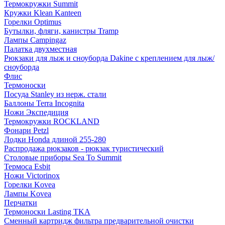
Термокружки Summit
Кружки Klean Kanteen
Горелки Optimus
Бутылки, фляги, канистры Tramp
Лампы Campingaz
Палатка двухместная
Рюкзаки для лыж и сноуборда Dakine с креплением для лыж/
сноуборда
Флис
Термоноски
Посуда Stanley из нерж. стали
Баллоны Terra Incognita
Ножи Экспедиция
Термокружки ROCKLAND
Фонари Petzl
Лодки Honda длиной 255-280
Распродажа рюкзаков - рюкзак туристический
Столовые приборы Sea To Summit
Термоса Esbit
Ножи Victorinox
Горелки Kovea
Лампы Kovea
Перчатки
Термоноски Lasting TKA
Сменный картридж фильтра предварительной очистки