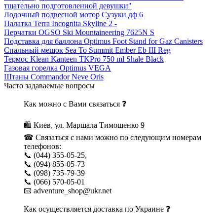
тщательно подготовленной девушки"
Лодочный подвесной мотор Сузуки дф 6
Палатка Terra Incognita Skyline 2 -
Перчатки OGSO Ski Mountaineering 7625N S
Подставка для баллона Optimus Foot Stand for Gaz Canisters
Спальный мешок Sea To Summit Ember Eb III Reg
Термос Klean Kanteen TKPro 750 ml Shale Black
Газовая горелка Optimus VEGA
Штаны Commandor Neve Oris
Часто задаваемые вопросы
Как можно с Вами связаться ❓
🛍 Киев, ул. Маршала Тимошенко 9
☎ Связаться с нами можно по следующим номерам
телефонов:
📞 (044) 355-05-25,
📞 (094) 855-05-73
📞 (098) 735-79-39
📞 (066) 570-05-01
📧 adventure_shop@ukr.net
Как осуществляется доставка по Украине ❓