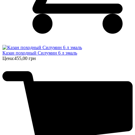
Казан походный Силумин 6 л эмаль
Цена:
455,00 грн