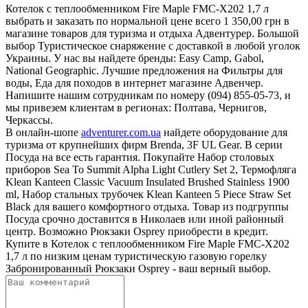
Котелок с теплообменником Fire Maple FMC-Х202 1,7 л
выбрать и заказать по нормальной цене всего 1 350,00 грн в
магазине товаров для туризма и отдыха Адвентурер. Большой
выбор Туристическое снаряжение с доставкой в любой уголок
Украины. У нас вы найдете бренды: Easy Camp, Gabol,
National Geographic. Лучшие предложения на Фильтры для
воды, Еда для походов в интернет магазине Адвенчер.
Напишите нашим сотрудникам по номеру (094) 855-05-73, и
мы привезем клиентам в регионах: Полтава, Чернигов,
Черкассы.
В онлайн-шопе
adventurer.com.ua
найдете оборудование для
туризма от крупнейших фирм Brenda, 3F UL Gear. В серии
Посуда на все есть гарантия. Покупайте Набор столовых
приборов Sea To Summit Alpha Light Cutlery Set 2, Термофляга
Klean Kanteen Classic Vacuum Insulated Brushed Stainless 1900
ml, Набор стальных трубочек Klean Kanteen 5 Piece Straw Set
Black для вашего комфортного отдыха. Товар из подгруппы
Посуда срочно доставится в Николаев или иной районный
центр. Возможно Рюкзаки Osprey приобрести в кредит.
Купите в Котелок с теплообменником Fire Maple FMC-Х202
1,7 л по низким ценам туристическую газовую горелку
Забронированный Рюкзаки Osprey - ваш верный выбор.