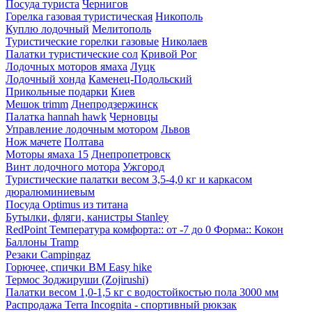
Посуда туриста
Чернигов
Горелка газовая туристическая
Никополь
Куплю лодочный
Мелитополь
Туристические горелки газовые
Николаев
Палатки туристические сол
Кривой Рог
Лодочных моторов ямаха
Луцк
Лодочный хонда
Каменец-Подольский
Прикольные подарки
Киев
Мешок trimm
Днепродзержинск
Палатка hannah hawk
Черновцы
Управление лодочным мотором
Львов
Нож мачете
Полтава
Моторы ямаха 15
Днепропетровск
Винт лодочного мотора
Ужгород
Туристические палатки весом 3,5-4,0 кг и каркасом
дюралюминиевым
Посуда Optimus из титана
Бутылки, фляги, канистры Stanley
RedPoint Температура комфорта:: от -7 до 0 Форма:: Кокон
Баллоны Tramp
Резаки Campingaz
Горючее, спички BM Easy hike
Термос Зоджируши (Zojirushi)
Палатки весом 1,0-1,5 кг с водостойкостью пола 3000 мм
Распродажа Terra Incognita - спортивный рюкзак