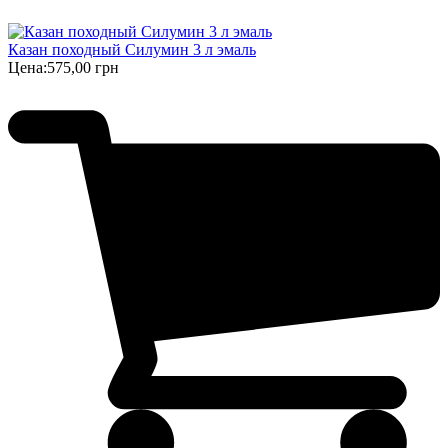
Казан походный Силумин 3 л эмаль
Цена:
575,00 грн