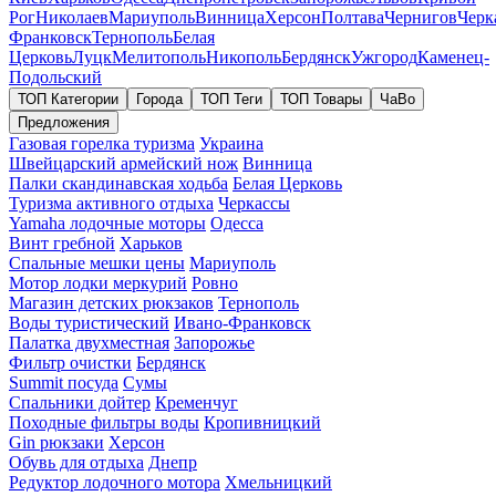
Рог
Николаев
Мариуполь
Винница
Херсон
Полтава
Чернигов
Черк
Франковск
Тернополь
Белая
Церковь
Луцк
Мелитополь
Никополь
Бердянск
Ужгород
Каменец-
Подольский
ТОП Категории
Города
ТОП Теги
ТОП Товары
ЧаВо
Предложения
Газовая горелка туризма
Украина
Швейцарский армейский нож
Винница
Палки скандинавская ходьба
Белая Церковь
Туризма активного отдыха
Черкассы
Yamaha лодочные моторы
Одесса
Винт гребной
Харьков
Спальные мешки цены
Мариуполь
Мотор лодки меркурий
Ровно
Магазин детских рюкзаков
Тернополь
Воды туристический
Ивано-Франковск
Палатка двухместная
Запорожье
Фильтр очистки
Бердянск
Summit посуда
Сумы
Спальники дойтер
Кременчуг
Походные фильтры воды
Кропивницкий
Gin рюкзаки
Херсон
Обувь для отдыха
Днепр
Редуктор лодочного мотора
Хмельницкий