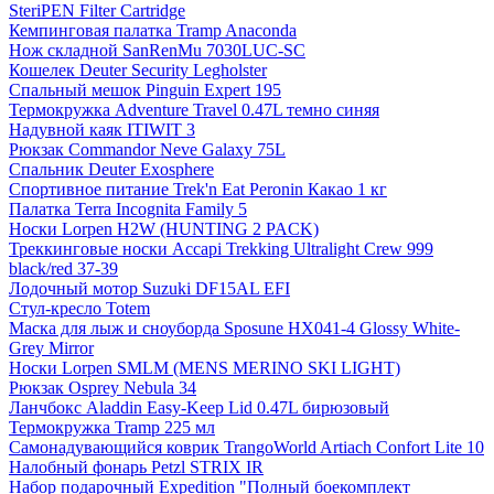
SteriPEN Filter Cartridge
Кемпинговая палатка Tramp Anaconda
Нож складной SanRenMu 7030LUC-SC
Кошелек Deuter Security Legholster
Спальный мешок Pinguin Expert 195
Термокружка Adventure Travel 0.47L темно синяя
Надувной каяк ITIWIT 3
Рюкзак Commandor Neve Galaxy 75L
Спальник Deuter Exosphere
Спортивное питание Trek'n Eat Peronin Какао 1 кг
Палатка Terra Incognita Family 5
Носки Lorpen H2W (HUNTING 2 PACK)
Треккинговые носки Accapi Trekking Ultralight Crew 999
black/red 37-39
Лодочный мотор Suzuki DF15AL EFI
Стул-кресло Totem
Маска для лыж и сноуборда Sposune HX041-4 Glossy White-
Grey Mirror
Носки Lorpen SMLM (MENS MERINO SKI LIGHT)
Рюкзак Osprey Nebula 34
Ланчбокс Aladdin Easy-Keep Lid 0.47L бирюзовый
Термокружка Tramp 225 мл
Самонадувающийся коврик TrangoWorld Artiach Confort Lite 10
Налобный фонарь Petzl STRIX IR
Набор подарочный Expedition "Полный боекомплект