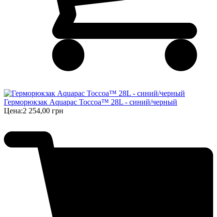
Герморюкзак Aquapac Toccoa™ 28L - синий/черный
Цена:
2 254,00 грн