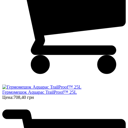
Гермомешок Aquapac TrailProof™ 25L
Цена:
708,40 грн