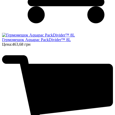
Гермомешок Aquapac PackDivider™ 8L
Цена:
463,68 грн