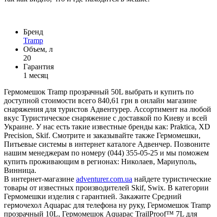
Бренд
Tramp
Объем, л
20
Гарантия
1 месяц
Гермомешок Tramp прозрачный 50L выбрать и купить по
доступной стоимости всего 840,61 грн в онлайн магазине
снаряжения для туристов Адвентурер. Ассортимент на любой
вкус Туристическое снаряжение с доставкой по Киеву и всей
Украине. У нас есть такие известные бренды как: Praktica, XD
Precision, Skif. Смотрите и заказывайте также Гермомешки,
Питьевые системы в интернет каталоге Адвенчер. Позвоните
нашим менеджерам по номеру (044) 355-05-25 и мы поможем
купить проживающим в регионах: Николаев, Мариуполь,
Винница.
В интернет-магазине
adventurer.com.ua
найдете туристические
товары от известных производителей Skif, Swix. В категории
Гермомешки изделия с гарантией. Закажите Средний
гермочехол Aquapac для телефона ну руку, Гермомешок Tramp
прозрачный 10L, Гермомешок Aquapac TrailProof™ 7L для