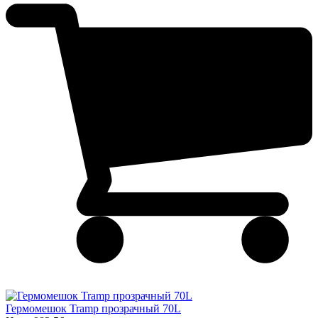
Гермомешок Tramp прозрачный 70L