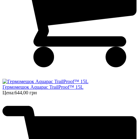
Гермомешок Aquapac TrailProof™ 15L
Цена:
644,00 грн