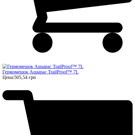
Гермомешок Aquapac TrailProof™ 7L
Цена:
505,54 грн