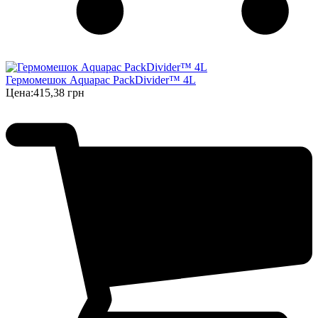
Гермомешок Aquapac PackDivider™ 4L
Цена:
415,38 грн