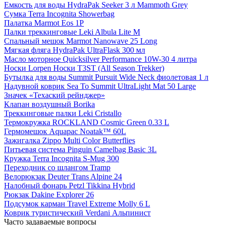
Емкость для воды HydraPak Seeker 3 л Mammoth Grey
Сумка Terra Incognita Showerbag
Палатка Marmot Eos 1P
Палки треккинговые Leki Albula Lite M
Спальный мешок Marmot Nanowave 25 Long
Мягкая фляга HydraPak UltraFlask 300 мл
Масло моторное Quicksilver Performance 10W-30 4 литра
Носки Lorpen Носки T3ST (All Season Trekker)
Бутылка для воды Summit Pursuit Wide Neck фиолетовая 1 л
Надувной коврик Sea To Summit UltraLight Mat 50 Large
Значек «Техаский рейнджер»
Клапан воздушный Borika
Треккинговые палки Leki Cristallo
Термокружка ROCKLAND Cosmic Green 0.33 L
Гермомешок Aquapac Noatak™ 60L
Зажигалка Zippo Multi Color Butterflies
Питьевая система Pinguin Camelbag Basic 3L
Кружка Terra Incognita S-Mug 300
Переходник со шлангом Tramp
Велорюкзак Deuter Trans Alpine 24
Налобный фонарь Petzl Tikkina Hybrid
Рюкзак Dakine Explorer 26
Подсумок карман Travel Extreme Molly 6 L
Коврик туристический Verdani Альпинист
Часто задаваемые вопросы