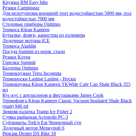
Кружки BM Easy hike
Резаки Campingaz
Для велотуризма внешний тент водостойкостью 5000 мм, пол
водостойкостью 7000 мм
Столовые приборы Optimus
Термоса Klean Kanteen
Бутылки, фляги, канистры из полимера
Лодочные моторы ICE
Термоса Aladdin
Посуда Summit из нерж. стали
Резаки Kovea
Горелки Summit
Баллоны Optimus
Термокружки Terra Incognita
Термоноски Lasting Lasting - Носки
Термокружка Klean Kanteen TKWide Cafe Cap Shale Black 355
мл
Кус-кус с апельсином и фисташками James Cook
Термофляга Klean Kanteen Classic Vacuum Insulated Shale Black
(matt) 946 ml
Зимняя палатка Tramp Ice Fisher 2
Сумка рыбацкая Acropolis РС-3
Сублиматы Trek'n Eat Черничный суп
Лодочный мотор Меркурий 6
Рюкзак Deuter DS Bike 18