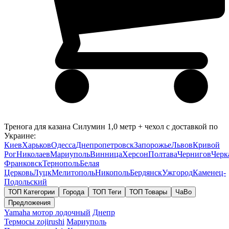
Тренога для казана Силумин 1,0 метр + чехол с доставкой по
Украине:
Киев
Харьков
Одесса
Днепропетровск
Запорожье
Львов
Кривой
Рог
Николаев
Мариуполь
Винница
Херсон
Полтава
Чернигов
Черк
Франковск
Тернополь
Белая
Церковь
Луцк
Мелитополь
Никополь
Бердянск
Ужгород
Каменец-
Подольский
ТОП Категории
Города
ТОП Теги
ТОП Товары
ЧаВо
Предложения
Yamaha мотор лодочный
Днепр
Термосы zojirushi
Мариуполь