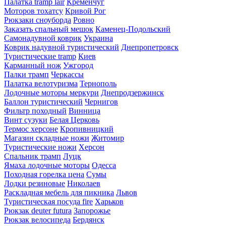
Палатка tramp lair
Кременчуг
Моторов тохатсу
Кривой Рог
Рюкзаки сноуборда
Ровно
Заказать спальный мешок
Каменец-Подольский
Самонадувной коврик
Украина
Коврик надувной туристический
Днепропетровск
Туристические tramp
Киев
Карманный нож
Ужгород
Палки трамп
Черкассы
Палатка велотуризма
Тернополь
Лодочные моторы меркури
Днепродзержинск
Баллон туристический
Чернигов
Фильтр походный
Винница
Винт сузуки
Белая Церковь
Термос херсоне
Кропивницкий
Магазин складные ножи
Житомир
Туристические ножи
Херсон
Спальник трамп
Луцк
Ямаха лодочные моторы
Одесса
Походная горелка цена
Сумы
Лодки резиновые
Николаев
Раскладная мебель для пикника
Львов
Туристическая посуда fire
Харьков
Рюкзак deuter futura
Запорожье
Рюкзак велосипеда
Бердянск