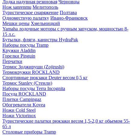
Лодка надувная резиновая
Черновцы
Нож sanrenmu
Мелитополь
Туристическое снаряжение
Полтава
Одноместную палатку
Ивано-Франковск
Мешки цены
Хмельницкий
Yamaha лодочные моторы с ручным запуском, мощностью 8-
15 л.с.
Бутылки, фляги, канистры HydraPak
Наборы посуды Tramp
Кружки Aladdin
Горелки Pinguin
Перчатки
Термос Зоджируши (Zojirushi)
Термокружки ROCKLAND
Спортивные рюкзаки Deuter весом 0,5 кг
Термос Stanley (Стенли)
Наборы посуды Terra Incognita
Посуда ROCKLAND
Плитки Campingaz
Обогреватели Kovea
Ножи Cold Steel
Ножи Victorinox
Туристические палатки рюкзаки весом 1,5-2,0 кг обьемом 55-
65 л
Столовые приборы Tramp