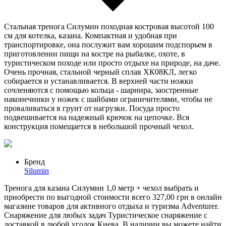
Стальная тренога Силумин походная костровая высотой 100
см для котелка, казана. Компактная и удобная при
транспортировке, она послужит вам хорошим подспорьем в
приготовлении пищи на костре на рыбалке, охоте, в
туристическом походе или просто отдыхе на природе, на даче.
Очень прочная, стальной черный сплав ХК08КЛ, легко
собирается и устанавливается. В верхней части ножки
сочленяются с помощью кольца - шарнира, заостренные
наконечники у ножек с шайбами ограничителями, чтобы не
проваливаться в грунт от нагрузки. Посуда просто
подвешивается на надежный крючок на цепочке. Вся
конструкция помещается в небольшой прочный чехол.
Бренд
Silumin
Тренога для казана Силумин 1,0 метр + чехол выбрать и
приобрести по выгодной стоимости всего 327,00 грн в онлайн
магазине товаров для активного отдыха и туризма Adventurer.
Снаряжение для любых задач Туристическое снаряжение с
доставкой в любой уголок Киева. В наличии вы можете найти