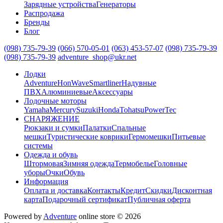
Зарядные устройства
Генераторы
Распродажа
Бренды
Блог
(098) 735-79-39
(066) 570-05-01
(063) 453-57-07
(098) 735-79-39
(098) 735-79-39
adventure_shop@ukr.net
Лодки
Adventure
HonWave
Smartliner
Надувные
ПВХ
Алюминиевые
Аксессуары
Лодочные моторы
Yamaha
Mercury
Suzuki
Honda
Tohatsu
PowerTec
СНАРЯЖЕНИЕ
Рюкзаки и сумки
Палатки
Спальные
мешки
Туристические коврики
Гермомешки
Питьевые
системы
Одежда и обувь
Штормовая
Зимняя одежда
Термобелье
Головные
уборы
Очки
Обувь
Информация
Оплата и доставка
Контакты
Кредит
Скидки
Дисконтная
карта
Подарочный сертификат
Публичная оферта
Powered by
Adventure
online store © 2026