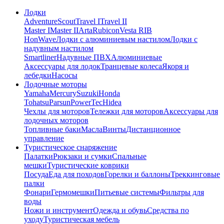
Лодки
Adventure
Scout
Travel I
Travel II
Master I
Master II
Arta
Rubicon
Vesta RIB
HonWave
Лодки с алюминиевым настилом
Лодки с
надувным настилом
Smartliner
Надувные ПВХ
Алюминиевые
Аксессуары для лодок
Транцевые колеса
Якоря и
лебедки
Насосы
Лодочные моторы
Yamaha
Mercury
Suzuki
Honda
Tohatsu
Parsun
PowerTec
Hidea
Чехлы для моторов
Тележки для моторов
Аксессуары для
лодочных моторов
Топливные баки
Масла
Винты
Дистанционное
управление
Туристическое снаряжение
Палатки
Рюкзаки и сумки
Спальные
мешки
Туристические коврики
Посуда
Еда для походов
Горелки и баллоны
Треккинговые
палки
Фонари
Гермомешки
Питьевые системы
Фильтры для
воды
Ножи и инструмент
Одежда и обувь
Средства по
уходу
Туристическая мебель