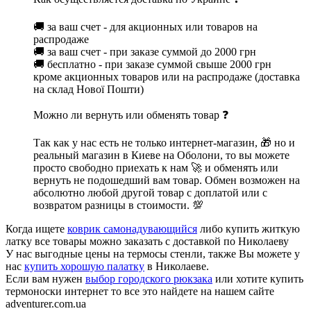
🚚 за ваш счет - для акционных или товаров на
распродаже
🚚 за ваш счет - при заказе суммой до 2000 грн
🚚 бесплатно - при заказе суммой свыше 2000 грн
кроме акционных товаров или на распродаже (доставка
на склад Нової Пошти)
Можно ли вернуть или обменять товар ❓
Так как у нас есть не только интернет-магазин, 🎁 но и
реальный магазин в Киеве на Оболони, то вы можете
просто свободно приехать к нам 🚀 и обменять или
вернуть не подошедший вам товар. Обмен возможен на
абсолютно любой другой товар с доплатой или с
возвратом разницы в стоимости. 💯
Когда ищете
коврик самонадувающийся
либо купить житкую
латку все товары можно заказать с доставкой по Николаеву
У нас выгодные цены на термосы стенли, также Вы можете у
нас
купить хорошую палатку
в Николаеве.
Если вам нужен
выбор городского рюкзака
или хотите купить
термоноски интернет то все это найдете на нашем сайте
adventurer.com.ua