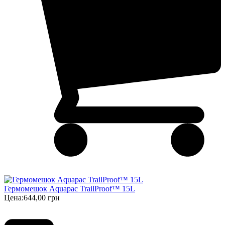
Гермомешок Aquapac TrailProof™ 15L
Цена:
644,00 грн