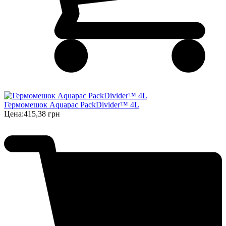
Гермомешок Aquapac PackDivider™ 4L
Цена:
415,38 грн