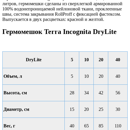
литров, гермомешки сделаны из сверхлегкой армированной
100% водонепроницаемой нейлоновой ткани, проклеенные
швы, система закрывания RollProff с фиксацией фастексом.
Выпускается в двух расцветках: красной и желтой.
Гермомешок Terra Incognita DryLite
DryLite
5
10
20
40
Объем, л
5
10
20
40
Высота, см
28
34
42
56
Диаметр, см
15
20
25
30
Вес, г
40
65
85
110