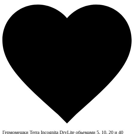
Гермомешки Terra Incognita DryLite обьемами 5, 10, 20 и 40