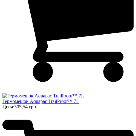
Гермомешок Aquapac TrailProof™ 7L
Цена:
505,54 грн