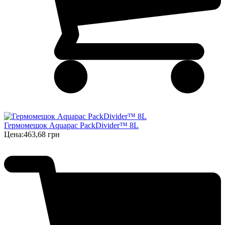
Гермомешок Aquapac PackDivider™ 8L
Цена:
463,68 грн