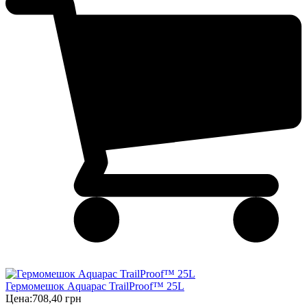
Гермомешок Aquapac TrailProof™ 25L
Цена:
708,40 грн