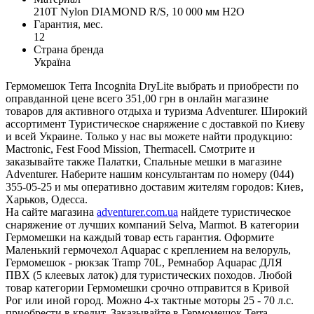
210T Nylon DIAMOND R/S, 10 000 мм H2O
Гарантия, мес.
12
Страна бренда
Україна
Гермомешок Terra Incognita DryLite выбрать и приобрести по
оправданной цене всего 351,00 грн в онлайн магазине
товаров для активного отдыха и туризма Adventurer. Широкий
ассортимент Туристическое снаряжение с доставкой по Киеву
и всей Украине. Только у нас вы можете найти продукцию:
Mactronic, Fest Food Mission, Thermacell. Смотрите и
заказывайте также Палатки, Спальные мешки в магазине
Adventurer. Наберите нашим консультантам по номеру (044)
355-05-25 и мы оперативно доставим жителям городов: Киев,
Харьков, Одесса.
На сайте магазина
adventurer.com.ua
найдете туристическое
снаряжение от лучших компаний Selva, Marmot. В категории
Гермомешки на каждый товар есть гарантия. Оформите
Маленький гермочехол Aquapac с креплением на велоруль,
Гермомешок - рюкзак Tramp 70L, Ремнабор Aquapac ДЛЯ
ПВХ (5 клеевых латок) для туристических походов. Любой
товар категории Гермомешки срочно отправится в Кривой
Рог или иной город. Можно 4-х тактные моторы 25 - 70 л.с.
приобрести в кредит. Заказывайте в Гермомешок Terra