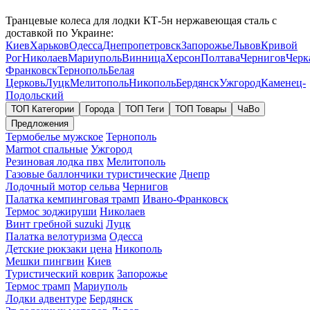
Транцевые колеса для лодки КТ-5н нержавеющая сталь с
доставкой по Украине:
Киев
Харьков
Одесса
Днепропетровск
Запорожье
Львов
Кривой
Рог
Николаев
Мариуполь
Винница
Херсон
Полтава
Чернигов
Черк
Франковск
Тернополь
Белая
Церковь
Луцк
Мелитополь
Никополь
Бердянск
Ужгород
Каменец-
Подольский
ТОП Категории
Города
ТОП Теги
ТОП Товары
ЧаВо
Предложения
Термобелье мужское
Тернополь
Marmot спальные
Ужгород
Резиновая лодка пвх
Мелитополь
Газовые баллончики туристические
Днепр
Лодочный мотор сельва
Чернигов
Палатка кемпинговая трамп
Ивано-Франковск
Термос зоджируши
Николаев
Винт гребной suzuki
Луцк
Палатка велотуризма
Одесса
Детские рюкзаки цена
Никополь
Мешки пингвин
Киев
Туристический коврик
Запорожье
Термос трамп
Мариуполь
Лодки адвентуре
Бердянск