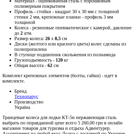
Материал - оцинкованная сталь с порошковым
полимерным покрытием
Профиль - стойки - квадрат 30 х 30 мм с толщиной
стенки 2 мм, крепежные планки - профиль 3 мм
толщиной
Колеса - резиновые пневматические с камерой, давление
до
2
атм.
Размер колеса:
26
х
8,5
см
Диски (желтого или красного цвета) колес сделаны из
полипропилена
В ступице подшипник скольжения из полиамида
Грузоподьемность -
120
кг
Общая высота -
62
см
Комплект крепежных элементов (болты, гайки) - идет в
комплекте.
Бренд
Технопарус
Производство
Україна
Транцевые колеса для лодки КТ-5н нержавеющая сталь
выбрать по оправданной цене всего 5 260,00 грн в онлайн
магазине товаров для туризма и отдыха Адвентурер.
Ассортимент на любой вкус Лодки с доставкой по Украине.