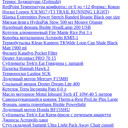
Термос Зоджируши (Zojirushi)
RedPoint Температура комфорта:: от 0 до +12 Форма:: Кокон
Носки Lorpen X3LM17 (T3 TRAIL RUNNING LIGHT)
Шапка Extremities Power Stretch Banded Beanie Black one size
Мягкая фляга HydraPak Stow 500 мл Mojave Orange
Налобный фонарь Biolite HeadLamp 200 USB
Котелок алюминиевый Fire Maple Rice Pot 3 л
Коробка мотыльница Acropolis КМП-1
Термобутылка Klean Kanteen TKWide Loop Cap Shale Black
Matt 1900 ml
Фильтр Katadyn Pocket Filter
Deuter Aircontact PRO 70 15
Сублиматы Trek'n Eat Говядина с лапшой
Палатка Hannah Hawk 2
Термоноски Lasting SCK
Лодочный мотор Mercury F15MH
Спальный мешок Deuter Dream Lite 400
Котелок Terra Incognita Pato 6,0 л
Масло моторное Motul Inboard Tech 4T 10W-40 5 литров
Самонадувающийся коврик Therm-a-Rest ProLite Plus Large
Фонарь лампа повербанк Biolite Powerlight
Лодочный мотор Honda BF15SHU
Сублиматы Trek'n Eat Крем-брюле с печеньем амаретти
Джинсы Acropolis хаки
Стул складной Summit Ultra Light Pack Away Сhair синий