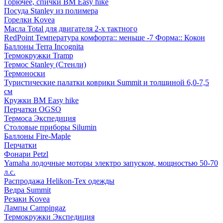
Горючее, спички BM Easy hike
Посуда Stanley из полимера
Горелки Kovea
Масла Total для двигателя 2-х тактного
RedPoint Температура комфорта:: меньше -7 Форма:: Кокон
Баллоны Terra Incognita
Термокружки Tramp
Термос Stanley (Стенли)
Термоноски
Туристические палатки коврики Summit и толщиной 6,0-7,5
см
Кружки BM Easy hike
Перчатки OGSO
Термоса Экспедиция
Столовые приборы Silumin
Баллоны Fire-Maple
Перчатки
Фонари Petzl
Yamaha лодочные моторы электро запуском, мощностью 50-70
л.с.
Распродажа Helikon-Tex одежды
Ведра Summit
Резаки Kovea
Лампы Campingaz
Термокружки Экспедиция