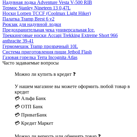
Надувная лодка Adventure Vesta V-500 RIB
Термос Stanley Nineteen 13 0,47L
Носки Lorpen TCCF (Coolmax Light Hiker)
Палатка Tramp Brest 6 v2
Рюкзак для надувной лодки
Предохранительная чека универсальная Ice.
Треккинговые носки Accapi Trekking Extreme Short 966
anthracite 39-41
Гермомешок Tramp прозрачный 10L
Система приготовления пищи Jetboil Flash
Газовая горелка Terra Incognita Atlas
Часто задаваемые вопросы
Можно ли купить в кредит ❓
У нашем магазине вы можете оформить любой товар в
кредит
💳 Альфа Банк
💳 ОТП Банк
💳 ПриватБанк
💳 Кредит Маркет
Можно ли вернуть или обменять товар ❓