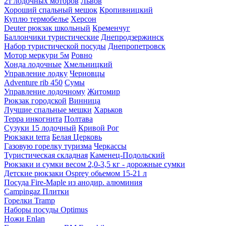
2т лодочных моторов
Львов
Хороший спальный мешок
Кропивницкий
Куплю термобелье
Херсон
Deuter рюкзак школьный
Кременчуг
Баллончики туристические
Днепродзержинск
Набор туристической посуды
Днепропетровск
Мотор меркури 5м
Ровно
Хонда лодочные
Хмельницкий
Управление лодку
Черновцы
Adventure rib 450
Сумы
Управление лодочному
Житомир
Рюкзак городской
Винница
Лучшие спальные мешки
Харьков
Терра инкогнита
Полтава
Сузуки 15 лодочный
Кривой Рог
Рюкзаки terra
Белая Церковь
Газовую горелку туризма
Черкассы
Туристическая складная
Каменец-Подольский
Рюкзаки и сумки весом 2,0-3,5 кг - дорожные сумки
Детские рюкзаки Osprey обьемом 15-21 л
Посуда Fire-Maple из анодир. алюминия
Campingaz Плитки
Горелки Tramp
Наборы посуды Optimus
Ножи Enlan