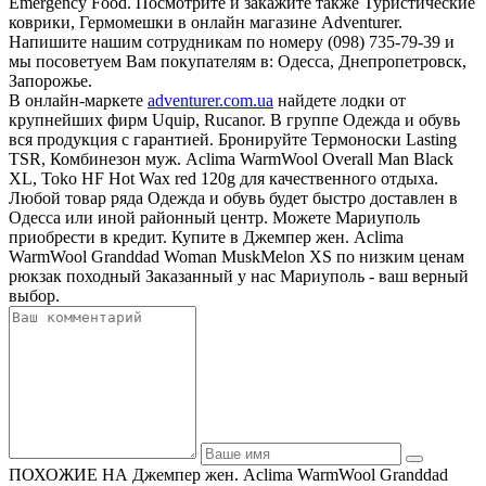
Emergency Food. Посмотрите и закажите также Туристические
коврики, Гермомешки в онлайн магазине Adventurer.
Напишите нашим сотрудникам по номеру (098) 735-79-39 и
мы посоветуем Вам покупателям в: Одесса, Днепропетровск,
Запорожье.
В онлайн-маркете
adventurer.com.ua
найдете лодки от
крупнейших фирм Uquip, Rucanor. В группе Одежда и обувь
вся продукция с гарантией. Бронируйте Термоноски Lasting
TSR, Комбинезон муж. Aclima WarmWool Overall Man Black
XL, Toko HF Hot Wax red 120g для качественного отдыха.
Любой товар ряда Одежда и обувь будет быстро доставлен в
Одесса или иной районный центр. Можете Мариуполь
приобрести в кредит. Купите в Джемпер жен. Aclima
WarmWool Granddad Woman MuskMelon XS по низким ценам
рюкзак походный Заказанный у нас Мариуполь - ваш верный
выбор.
ПОХОЖИЕ НА Джемпер жен. Aclima WarmWool Granddad