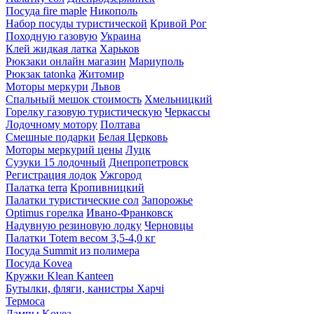
Посуда fire maple
Никополь
Набор посуды туристической
Кривой Рог
Походную газовую
Украина
Клей жидкая латка
Харьков
Рюкзаки онлайн магазин
Мариуполь
Рюкзак tatonka
Житомир
Моторы меркури
Львов
Спальный мешок стоимость
Хмельницкий
Горелку газовую туристическую
Черкассы
Лодочному мотору
Полтава
Смешные подарки
Белая Церковь
Моторы меркурий цены
Луцк
Сузуки 15 лодочный
Днепропетровск
Регистрация лодок
Ужгород
Палатка terra
Кропивницкий
Палатки туристические сол
Запорожье
Optimus горелка
Ивано-Франковск
Надувную резиновую лодку
Черновцы
Палатки Totem весом 3,5-4,0 кг
Посуда Summit из полимера
Посуда Kovea
Кружки Klean Kanteen
Бутылки, фляги, канистры Харчі
Термоса
Лампы Kovea