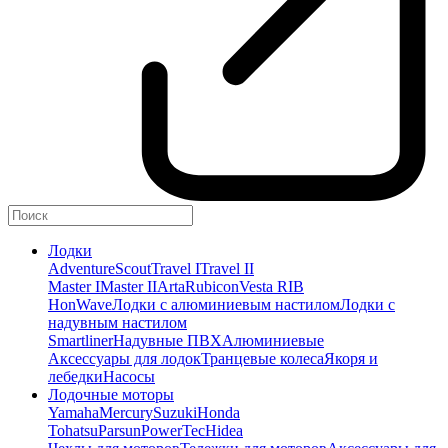
Лодки
Adventure
Scout
Travel I
Travel II
Master I
Master II
Arta
Rubicon
Vesta RIB
HonWave
Лодки с алюминиевым настилом
Лодки с
надувным настилом
Smartliner
Надувные ПВХ
Алюминиевые
Аксессуары для лодок
Транцевые колеса
Якоря и
лебедки
Насосы
Лодочные моторы
Yamaha
Mercury
Suzuki
Honda
Tohatsu
Parsun
PowerTec
Hidea