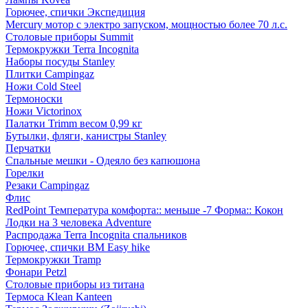
Горючее, спички Экспедиция
Mercury мотор с электро запуском, мощностью более 70 л.с.
Столовые приборы Summit
Термокружки Terra Incognita
Наборы посуды Stanley
Плитки Campingaz
Ножи Cold Steel
Термоноски
Ножи Victorinox
Палатки Trimm весом 0,99 кг
Бутылки, фляги, канистры Stanley
Перчатки
Спальные мешки - Одеяло без капюшона
Горелки
Резаки Campingaz
Флис
RedPoint Температура комфорта:: меньше -7 Форма:: Кокон
Лодки на 3 человека Adventure
Распродажа Terra Incognita спальников
Горючее, спички BM Easy hike
Термокружки Tramp
Фонари Petzl
Столовые приборы из титана
Термоса Klean Kanteen