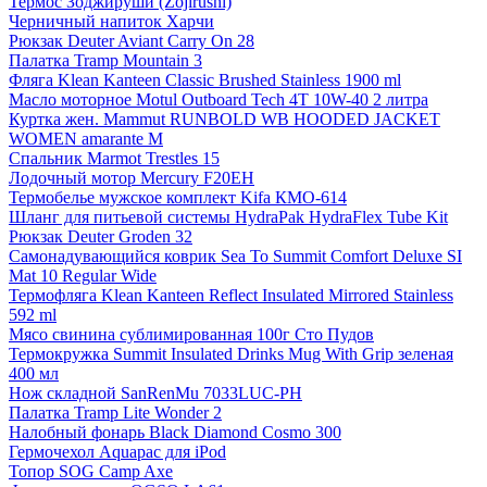
Термос Зоджируши (Zojirushi)
Черничный напиток Харчи
Рюкзак Deuter Aviant Carry On 28
Палатка Tramp Mountain 3
Фляга Klean Kanteen Classic Brushed Stainless 1900 ml
Масло моторное Motul Outboard Tech 4T 10W-40 2 литра
Куртка жен. Mammut RUNBOLD WB HOODED JACKET
WOMEN amarante M
Спальник Marmot Trestles 15
Лодочный мотор Mercury F20EH
Термобелье мужское комплект Kifa КМО-614
Шланг для питьевой системы HydraPak HydraFlex Tube Kit
Рюкзак Deuter Groden 32
Самонадувающийся коврик Sea To Summit Comfort Deluxe SI
Mat 10 Regular Wide
Термофляга Klean Kanteen Reflect Insulated Mirrored Stainless
592 ml
Мясо свинина сублимированная 100г Сто Пудов
Термокружка Summit Insulated Drinks Mug With Grip зеленая
400 мл
Нож складной SanRenMu 7033LUC-PH
Палатка Tramp Lite Wonder 2
Налобный фонарь Black Diamond Cosmo 300
Гермочехол Aquapac для iPod
Топор SOG Camp Axe