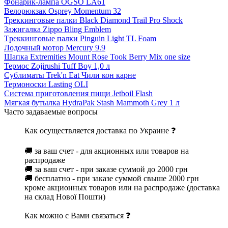
Фонарик-лампа OGSO LA61
Велорюкзак Osprey Momentum 32
Треккинговые палки Black Diamond Trail Pro Shock
Зажигалка Zippo Bling Emblem
Tреккинговые палки Pinguin Light TL Foam
Лодочный мотор Mercury 9.9
Шапка Extremities Mount Rose Took Berry Mix one size
Термос Zojirushi Tuff Boy 1,0 л
Сублиматы Trek'n Eat Чили кон карне
Термоноски Lasting OLI
Система приготовления пищи Jetboil Flash
Мягкая бутылка HydraPak Stash Mammoth Grey 1 л
Часто задаваемые вопросы
Как осуществляется доставка по Украине ❓
🚚 за ваш счет - для акционных или товаров на
распродаже
🚚 за ваш счет - при заказе суммой до 2000 грн
🚚 бесплатно - при заказе суммой свыше 2000 грн
кроме акционных товаров или на распродаже (доставка
на склад Нової Пошти)
Как можно с Вами связаться ❓