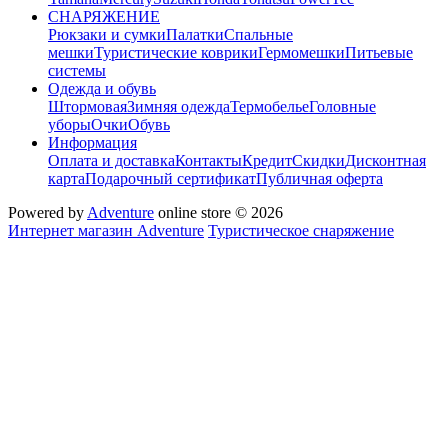
СНАРЯЖЕНИЕ
Рюкзаки и сумки
Палатки
Спальные
мешки
Туристические коврики
Гермомешки
Питьевые
системы
Одежда и обувь
Штормовая
Зимняя одежда
Термобелье
Головные
уборы
Очки
Обувь
Информация
Оплата и доставка
Контакты
Кредит
Скидки
Дисконтная
карта
Подарочный сертификат
Публичная оферта
Powered by
Adventure
online store © 2026
Интернет магазин Adventure
Туристическое снаряжение