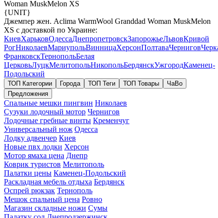
Woman MuskMelon XS
{UNIT}
Джемпер жен. Aclima WarmWool Granddad Woman MuskMelon
XS с доставкой по Украине:
Киев
Харьков
Одесса
Днепропетровск
Запорожье
Львов
Кривой
Рог
Николаев
Мариуполь
Винница
Херсон
Полтава
Чернигов
Черк
Франковск
Тернополь
Белая
Церковь
Луцк
Мелитополь
Никополь
Бердянск
Ужгород
Каменец-
Подольский
ТОП Категории
Города
ТОП Теги
ТОП Товары
ЧаВо
Предложения
Спальные мешки пингвин
Николаев
Сузуки лодочный мотор
Чернигов
Лодочные гребные винты
Кременчуг
Универсальный нож
Одесса
Лодку адвенчер
Киев
Новые пвх лодки
Херсон
Мотор ямаха цена
Днепр
Коврик туристов
Мелитополь
Палатки цены
Каменец-Подольский
Раскладная мебель отдыха
Бердянск
Оспрей рюкзак
Тернополь
Мешок спальный цена
Ровно
Магазин складные ножи
Сумы
Палатку сол
Днепродзержинск