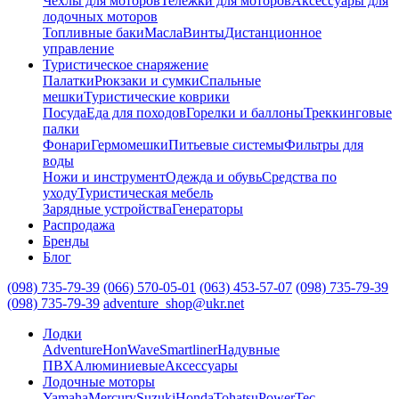
Чехлы для моторов
Тележки для моторов
Аксессуары для
лодочных моторов
Топливные баки
Масла
Винты
Дистанционное
управление
Туристическое снаряжение
Палатки
Рюкзаки и сумки
Спальные
мешки
Туристические коврики
Посуда
Еда для походов
Горелки и баллоны
Треккинговые
палки
Фонари
Гермомешки
Питьевые системы
Фильтры для
воды
Ножи и инструмент
Одежда и обувь
Средства по
уходу
Туристическая мебель
Зарядные устройства
Генераторы
Распродажа
Бренды
Блог
(098) 735-79-39
(066) 570-05-01
(063) 453-57-07
(098) 735-79-39
(098) 735-79-39
adventure_shop@ukr.net
Лодки
Adventure
HonWave
Smartliner
Надувные
ПВХ
Алюминиевые
Аксессуары
Лодочные моторы
Yamaha
Mercury
Suzuki
Honda
Tohatsu
PowerTec