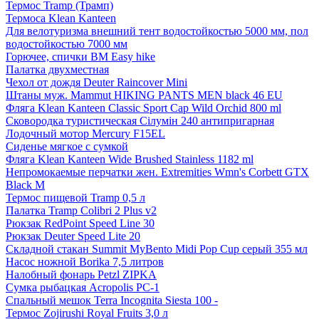
Термос Tramp (Трамп)
Термоса Klean Kanteen
Для велотуризма внешний тент водостойкостью 5000 мм, пол
водостойкостью 7000 мм
Горючее, спички BM Easy hike
Палатка двухместная
Чехол от дождя Deuter Raincover Mini
Штаны муж. Mammut HIKING PANTS MEN black 46 EU
Фляга Klean Kanteen Classic Sport Cap Wild Orchid 800 ml
Сковородка туристическая Сілумін 240 антипригарная
Лодочный мотор Mercury F15EL
Сиденье мягкое с сумкой
Фляга Klean Kanteen Wide Brushed Stainless 1182 ml
Непромокаемые перчатки жен. Extremities Wmn's Corbett GTX
Black M
Термос пищевой Tramp 0,5 л
Палатка Tramp Colibri 2 Plus v2
Рюкзак RedPoint Speed Line 30
Рюкзак Deuter Speed Lite 20
Складной стакан Summit MyBento Midi Pop Cup серый 355 мл
Насос ножной Borika 7,5 литров
Налобный фонарь Petzl ZIPKA
Сумка рыбацкая Acropolis РС-1
Спальный мешок Terra Incognita Siesta 100 -
Термос Zojirushi Royal Fruits 3,0 л