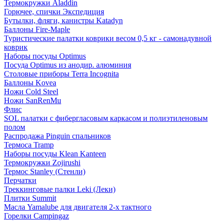
Термокружки Aladdin
Горючее, спички Экспедиция
Бутылки, фляги, канистры Katadyn
Баллоны Fire-Maple
Туристические палатки коврики весом 0,5 кг - самонадувной
коврик
Наборы посуды Optimus
Посуда Optimus из анодир. алюминия
Столовые приборы Terra Incognita
Баллоны Kovea
Ножи Cold Steel
Ножи SanRenMu
Флис
SOL палатки с фибергласовым каркасом и полиэтиленовым
полом
Распродажа Pinguin спальников
Термоса Tramp
Наборы посуды Klean Kanteen
Термокружки Zojirushi
Термос Stanley (Стенли)
Перчатки
Треккинговые палки Leki (Леки)
Плитки Summit
Масла Yamalube для двигателя 2-х тактного
Горелки Campingaz