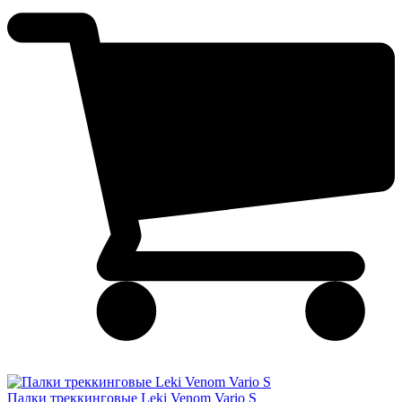
Палки треккинговые Leki Venom Vario S