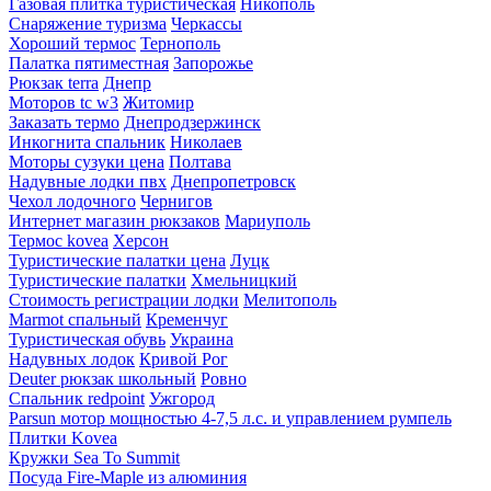
Газовая плитка туристическая
Никополь
Снаряжение туризма
Черкассы
Хороший термос
Тернополь
Палатка пятиместная
Запорожье
Рюкзак terra
Днепр
Моторов tc w3
Житомир
Заказать термо
Днепродзержинск
Инкогнита спальник
Николаев
Моторы сузуки цена
Полтава
Надувные лодки пвх
Днепропетровск
Чехол лодочного
Чернигов
Интернет магазин рюкзаков
Мариуполь
Термос kovea
Херсон
Туристические палатки цена
Луцк
Туристические палатки
Хмельницкий
Стоимость регистрации лодки
Мелитополь
Marmot спальный
Кременчуг
Туристическая обувь
Украина
Надувных лодок
Кривой Рог
Deuter рюкзак школьный
Ровно
Спальник redpoint
Ужгород
Parsun мотор мощностью 4-7,5 л.с. и управлением румпель
Плитки Kovea
Кружки Sea To Summit
Посуда Fire-Maple из алюминия