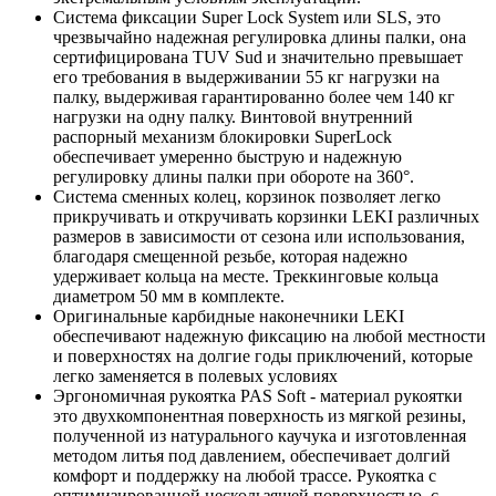
Система фиксации Super Lock System или SLS, это
чрезвычайно надежная регулировка длины палки, она
сертифицирована TUV Sud и значительно превышает
его требования в выдерживании 55 кг нагрузки на
палку, выдерживая гарантированно более чем 140 кг
нагрузки на одну палку. Винтовой внутренний
распорный механизм блокировки SuperLock
обеспечивает умеренно быструю и надежную
регулировку длины палки при обороте на 360°.
Система сменных колец, корзинок позволяет легко
прикручивать и откручивать корзинки LEKI различных
размеров в зависимости от сезона или использования,
благодаря смещенной резьбе, которая надежно
удерживает кольца на месте. Треккинговые кольца
диаметром 50 мм в комплекте.
Оригинальные карбидные наконечники LEKI
обеспечивают надежную фиксацию на любой местности
и поверхностях на долгие годы приключений, которые
легко заменяется в полевых условиях
Эргономичная рукоятка PAS Soft - материал рукоятки
это двухкомпонентная поверхность из мягкой резины,
полученной из натурального каучука и изготовленная
методом литья под давлением, обеспечивает долгий
комфорт и поддержку на любой трассе. Рукоятка с
оптимизированной нескользящей поверхностью, с