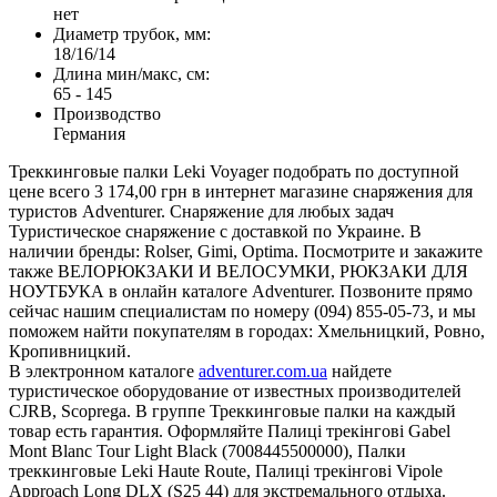
нет
Диаметр трубок, мм:
18/16/14
Длина мин/макс, см:
65 - 145
Производство
Германия
Треккинговые палки Leki Voyager подобрать по доступной
цене всего 3 174,00 грн в интернет магазине снаряжения для
туристов Adventurer. Снаряжение для любых задач
Туристическое снаряжение с доставкой по Украине. В
наличии бренды: Rolser, Gimi, Optima. Посмотрите и закажите
также ВЕЛОРЮКЗАКИ И ВЕЛОСУМКИ, РЮКЗАКИ ДЛЯ
НОУТБУКА в онлайн каталоге Adventurer. Позвоните прямо
сейчас нашим специалистам по номеру (094) 855-05-73, и мы
поможем найти покупателям в городах: Хмельницкий, Ровно,
Кропивницкий.
В электронном каталоге
adventurer.com.ua
найдете
туристическое оборудование от известных производителей
CJRB, Scoprega. В группе Треккинговые палки на каждый
товар есть гарантия. Оформляйте Палиці трекінгові Gabel
Mont Blanc Tour Light Black (7008445500000), Палки
треккинговые Leki Haute Route, Палиці трекінгові Vipole
Approach Long DLX (S25 44) для экстремального отдыха.