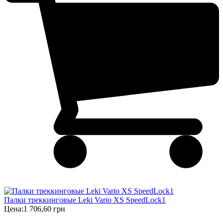
Палки треккинговые Leki Vario XS SpeedLock1
Цена:
1 706,60 грн