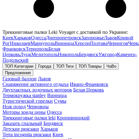
Треккинговые палки Leki Voyager с доставкой по Украине:
Киев
Харьков
Одесса
Днепропетровск
Запорожье
Львов
Кривой
Рог
Николаев
Мариуполь
Винница
Херсон
Полтава
Чернигов
Черк
Франковск
Тернополь
Белая
Церковь
Луцк
Мелитополь
Никополь
Бердянск
Ужгород
Каменец-
Подольский
ТОП Категории
Города
ТОП Теги
ТОП Товары
ЧаВо
Предложения
Газовый баллон
Львов
Снаряжение активного отдыха
Ивано-Франковск
Двухтактных лодочных моторов
Белая Церковь
Термокружка stanley
Винница
Туристической горелки
Сумы
Нож поход
Черновцы
Моторы хонда цены
Одесса
Треккинговые палки leki
Кропивницкий
Заказать спальный
Бердянск
Детские рюкзаки
Харьков
Terra incognita рюкзаки
Киев