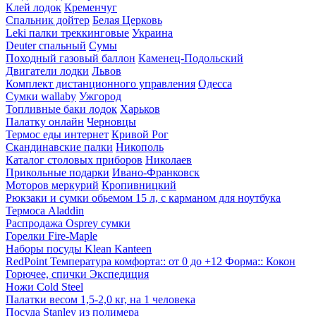
Клей лодок
Кременчуг
Спальник дойтер
Белая Церковь
Leki палки треккинговые
Украина
Deuter спальный
Сумы
Походный газовый баллон
Каменец-Подольский
Двигатели лодки
Львов
Комплект дистанционного управления
Одесса
Сумки wallaby
Ужгород
Топливные баки лодок
Харьков
Палатку онлайн
Черновцы
Термос еды интернет
Кривой Рог
Скандинавские палки
Никополь
Каталог столовых приборов
Николаев
Прикольные подарки
Ивано-Франковск
Моторов меркурий
Кропивницкий
Рюкзаки и сумки обьемом 15 л, с карманом для ноутбука
Термоса Aladdin
Распродажа Osprey сумки
Горелки Fire-Maple
Наборы посуды Klean Kanteen
RedPoint Температура комфорта:: от 0 до +12 Форма:: Кокон
Горючее, спички Экспедиция
Ножи Cold Steel
Палатки весом 1,5-2,0 кг, на 1 человека
Посуда Stanley из полимера