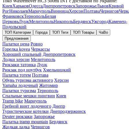
Toko Waxremover HC3 500ml INT с доставкой по Украине:
Киев
Харьков
Одесса
Днепропетровск
Запорожье
Львов
Кривой
Рог
Николаев
Мариуполь
Винница
Херсон
Полтава
Чернигов
Черк
Франковск
Тернополь
Белая
Церковь
Луцк
Мелитополь
Никополь
Бердянск
Ужгород
Каменец-
Подольский
ТОП Категории
Города
ТОП Теги
ТОП Товары
ЧаВо
Предложения
Палатки цена
Ровно
Горелка kovea
Черкассы
Хороший спальный
Днепропетровск
Лодки херсон
Мелитополь
Рюкзаки татонка
Луцк
Рюкзак под ноутбук
Хмельницкий
Палатка тотем
Полтава
Обувь туризма активного
Херсон
Yamaha лодочный
Житомир
Палатки туризма
Тернополь
Спальные мешки пингвин
Киев
Tramp bike
Мариуполь
Гребной винт лодочного
Днепр
Туристические котелки
Днепродзержинск
Deuter рюкзаки
Запорожье
Палатка tramp mountain
Бердянск
Жидкая ладка
Чернигов