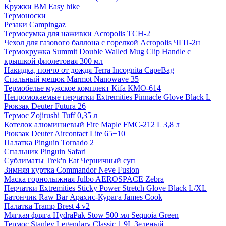
Кружки BM Easy hike
Термоноски
Резаки Campingaz
Термосумка для наживки Acropolis ТСН-2
Чехол для газового баллона с горелкой Acropolis ЧГП-2н
Термокружка Summit Double Walled Mug Clip Handle с
крышкой фиолетовая 300 мл
Накидка, пончо от дождя Terra Incognita CapeBag
Спальный мешок Marmot Nanowave 35
Термобелье мужское комплект Kifa КМО-614
Непромокаемые перчатки Extremities Pinnacle Glove Black L
Рюкзак Deuter Futura 26
Термос Zojirushi Tuff 0,35 л
Котелок алюминиевый Fire Maple FMC-212 L 3,8 л
Рюкзак Deuter Aircontact Lite 65+10
Палатка Pinguin Tornado 2
Спальник Pinguin Safari
Сублиматы Trek'n Eat Черничный суп
Зимняя куртка Commandor Neve Fusion
Маска горнолыжная Julbo AEROSPACE Zebra
Перчатки Extremities Sticky Power Stretch Glove Black L/XL
Батончик Raw Bar Арахис-Курага James Cook
Палатка Tramp Brest 4 v2
Мягкая фляга HydraPak Stow 500 мл Sequoia Green
Термос Stanley Legendary Classic 1.9L Зеленый