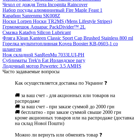
Чехол от дождя Terra Incognita Raincover
Набор посуды алюминиевый Fire Maple Feast 1
Карабин Sanrenmu SK008Z
Носки Lorpen Носки TR2MS (Mens Lifestyle Stripes)
Гермомешок Aquapac PackDivider™ 2L
Смазка Katadyn Silicon Lubricant
Фляга Klean Kanteen Classic Sport Cap Brushed Stainless 800 ml
Горелка мультитопливная Kovea Booster KB-0603-1 со
шлангом
Нож складной SanRenMu 7033LUI-PH
Сублиматы Trek'n Eat Ирландское рагу
Лодочный мотор Powertec 3.5 AMHS
Часто задаваемые вопросы
Как осуществляется доставка по Украине ❓
🚚 за ваш счет - для акционных или товаров на
распродаже
🚚 за ваш счет - при заказе суммой до 2000 грн
🚚 бесплатно - при заказе суммой свыше 2000 грн
кроме акционных товаров или на распродаже (доставка
на склад Нової Пошти)
Можно ли вернуть или обменять товар ❓