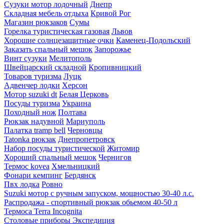
Сузуки мотор лодочный
Днепр
Складная мебель отдыха
Кривой Рог
Магазин рюкзаков
Сумы
Горелка туристическая газовая
Львов
Хорошие солнцезащитные очки
Каменец-Подольский
Заказать спальный мешок
Запорожье
Винт сузуки
Мелитополь
Швейцарский складной
Кропивницкий
Товаров туризма
Луцк
Адвенчер лодки
Херсон
Мотор suzuki dt
Белая Церковь
Посуды туризма
Украина
Походный нож
Полтава
Рюкзак надувной
Мариуполь
Палатка tramp bell
Черновцы
Tatonka рюкзак
Днепропетровск
Набор посуды туристической
Житомир
Хороший спальный мешок
Чернигов
Термос kovea
Хмельницкий
Фонари кемпинг
Бердянск
Пвх лодка
Ровно
Suzuki мотор с ручным запуском, мощностью 30-40 л.с.
Распродажа - спортивный рюкзак обьемом 40-50 л
Термоса Terra Incognita
Столовые приборы Экспедиция