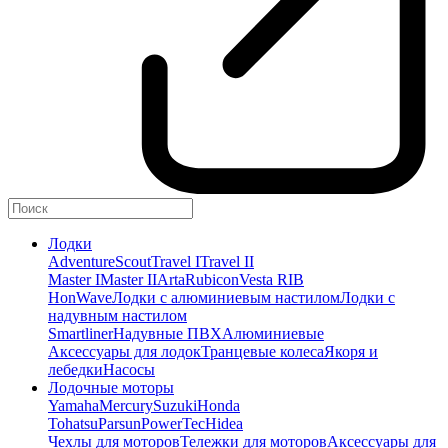
Лодки
Adventure
Scout
Travel I
Travel II
Master I
Master II
Arta
Rubicon
Vesta RIB
HonWave
Лодки с алюминиевым настилом
Лодки с
надувным настилом
Smartliner
Надувные ПВХ
Алюминиевые
Аксессуары для лодок
Транцевые колеса
Якоря и
лебедки
Насосы
Лодочные моторы
Yamaha
Mercury
Suzuki
Honda
Tohatsu
Parsun
PowerTec
Hidea
Чехлы для моторов
Тележки для моторов
Аксессуары для