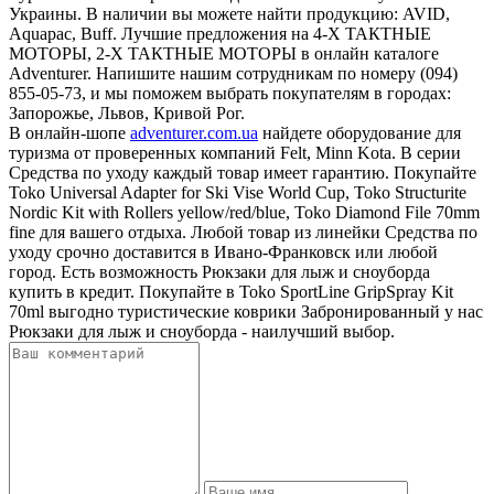
Украины. В наличии вы можете найти продукцию: AVID,
Aquapac, Buff. Лучшие предложения на 4-Х ТАКТНЫЕ
МОТОРЫ, 2-Х ТАКТНЫЕ МОТОРЫ в онлайн каталоге
Adventurer. Напишите нашим сотрудникам по номеру (094)
855-05-73, и мы поможем выбрать покупателям в городах:
Запорожье, Львов, Кривой Рог.
В онлайн-шопе
adventurer.com.ua
найдете оборудование для
туризма от проверенных компаний Felt, Minn Kota. В серии
Средства по уходу каждый товар имеет гарантию. Покупайте
Toko Universal Adapter for Ski Vise World Cup, Toko Structurite
Nordic Kit with Rollers yellow/red/blue, Toko Diamond File 70mm
fine для вашего отдыха. Любой товар из линейки Средства по
уходу срочно доставится в Ивано-Франковск или любой
город. Есть возможность Рюкзаки для лыж и сноуборда
купить в кредит. Покупайте в Toko SportLine GripSpray Kit
70ml выгодно туристические коврики Забронированный у нас
Рюкзаки для лыж и сноуборда - наилучший выбор.