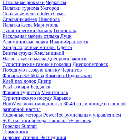
Школьные рюкзаки
Черкассы
Палатки туризма
Ужгород
Спальные мешки totem
Сумы
Спальник asleep
Никополь
Палатка ksena
Мариуполь
Туристический фонарь
Тернополь
Раскладная мебель отдыха
Луцк
Алюминиевые лодки
Ивано-Франковск
Хонда лодочные моторы
Одесса
Винты сузуки
Хмельницкий
Насос закачки масла
Днепродзержинск
Туристические газовые горелки
Днепропетровск
Походную газовую плитку
Чернигов
Фонарь petzl tikkina
Каменец-Подольский
Клей пвх лодок
Днепр
Petzl фонари
Бердянск
Фонари туристов
Мелитополь
Туристическую посуду
Харьков
HonWave лодка мощностью 30-40 л.с. и днище сплошной
разборной настил
Лодочные моторы PowerTec румпельным управлением
SOL палатки бренда Tramp на 5+ человек
Горелки Summit
Термоноски
Горючее, спички Экспедиция