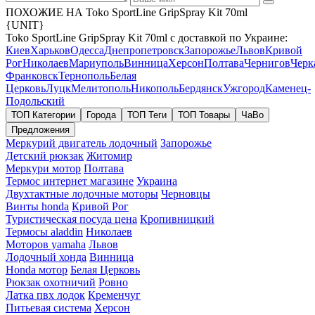
ПОХОЖИЕ НА Toko SportLine GripSpray Kit 70ml
{UNIT}
Toko SportLine GripSpray Kit 70ml с доставкой по Украине:
Киев
Харьков
Одесса
Днепропетровск
Запорожье
Львов
Кривой
Рог
Николаев
Мариуполь
Винница
Херсон
Полтава
Чернигов
Черк
Франковск
Тернополь
Белая
Церковь
Луцк
Мелитополь
Никополь
Бердянск
Ужгород
Каменец-
Подольский
ТОП Категории
Города
ТОП Теги
ТОП Товары
ЧаВо
Предложения
Меркурий двигатель лодочный
Запорожье
Детский рюкзак
Житомир
Меркури мотор
Полтава
Термос интернет магазине
Украина
Двухтактные лодочные моторы
Черновцы
Винты honda
Кривой Рог
Туристическая посуда цена
Кропивницкий
Термосы aladdin
Николаев
Моторов yamaha
Львов
Лодочный хонда
Винница
Honda мотор
Белая Церковь
Рюкзак охотничий
Ровно
Латка пвх лодок
Кременчуг
Питьевая система
Херсон