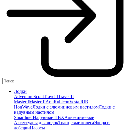
Лодки
Adventure
Scout
Travel I
Travel II
Master I
Master II
Arta
Rubicon
Vesta RIB
HonWave
Лодки с алюминиевым настилом
Лодки с
надувным настилом
Smartliner
Надувные ПВХ
Алюминиевые
Аксессуары для лодок
Транцевые колеса
Якоря и
лебедки
Насосы