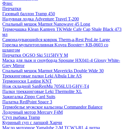
Флис
Перчатки
Газовый баллон Tramp 450
Надувная лодка Adventure Travel T-200
Спальный мешок Marmot Nanowave 45 Long
Термочашка Klean Kanteen TKWide Cafe Cap Shale Black 473
мл
Самонадувающийся коврик Therm-a-Rest ProLite Large
Горелка мультитопливная Kovea Booster+ KB-0603 со
шлангом
Перчатки OGSO Ski 5115HVY M
Маска для лыж и сноуборда Sposune HX041-4 Glossy White-
Grey Mirror
Спальный мешок Marmot Mavericks Double Wide 30
Треккинговые палки Leki Albula Lite AS
Термоноски Lasting KNT
Нож складной SanRenMu 7056LUI-GHV-T4
Палки треккинговые Leki Thermolite XL
Зажигалка Zippo Card Suits
Палатка RedPoint Space 3
Термобелье мужское кальсоны Commandor Balance
Лодочный мотор Mercury F4M
Стул рыбака Tramp
Куриный суп с лапшой Харчи
Масло моторное Yamalube 2-M TCW3-RL 4 литра