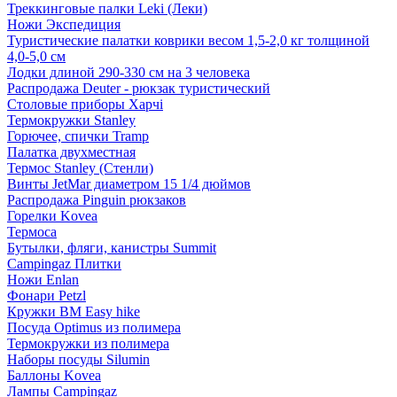
Треккинговые палки Leki (Леки)
Ножи Экспедиция
Туристические палатки коврики весом 1,5-2,0 кг толщиной
4,0-5,0 см
Лодки длиной 290-330 см на 3 человека
Распродажа Deuter - рюкзак туристический
Столовые приборы Харчі
Термокружки Stanley
Горючее, спички Tramp
Палатка двухместная
Термос Stanley (Стенли)
Винты JetMar диаметром 15 1/4 дюймов
Распродажа Pinguin рюкзаков
Горелки Kovea
Термоса
Бутылки, фляги, канистры Summit
Campingaz Плитки
Ножи Enlan
Фонари Petzl
Кружки BM Easy hike
Посуда Optimus из полимера
Термокружки из полимера
Наборы посуды Silumin
Баллоны Kovea
Лампы Campingaz