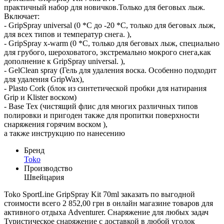
практичный набор для новичков.Только для беговых лыж.
Включает:
- GripSpray universal (0 *С до -20 *С, только для беговых лыж,
для всех типов и температур снега. ),
- GripSpray x-warm (0 *С, только для беговых лыж, специально
для грубого, шероховатого, экстремально мокрого снега,как
дополнение к GripSpray universal. ),
- GelClean spray (Гель для удаления воска. Особенно подходит
для удаления GripWax),
- Plasto Cork (блок из синтетической пробки для натирания
Grip и Klister воском)
- Base Tex (чистящий флис для многих различных типов
полировки и пригоден также для пропитки поверхности
снаряжения горячим воском ),
а также инструкцию по нанесению
Бренд
Toko
Производство
Швейцария
Toko SportLine GripSpray Kit 70ml заказать по выгодной
стоимости всего 2 852,00 грн в онлайн магазине товаров для
активного отдыха Adventurer. Снаряжение для любых задач
Туристическое снаряжение с доставкой в любой уголок