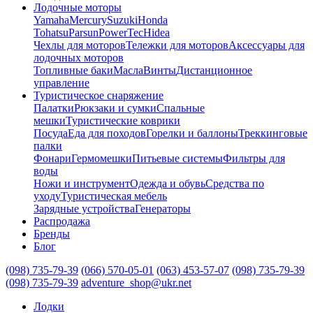
Лодочные моторы
Yamaha
Mercury
Suzuki
Honda
Tohatsu
Parsun
PowerTec
Hidea
Чехлы для моторов
Тележки для моторов
Аксессуары для
лодочных моторов
Топливные баки
Масла
Винты
Дистанционное
управление
Туристическое снаряжение
Палатки
Рюкзаки и сумки
Спальные
мешки
Туристические коврики
Посуда
Еда для походов
Горелки и баллоны
Треккинговые
палки
Фонари
Гермомешки
Питьевые системы
Фильтры для
воды
Ножи и инструмент
Одежда и обувь
Средства по
уходу
Туристическая мебель
Зарядные устройства
Генераторы
Распродажа
Бренды
Блог
(098) 735-79-39
(066) 570-05-01
(063) 453-57-07
(098) 735-79-39
(098) 735-79-39
adventure_shop@ukr.net
Лодки