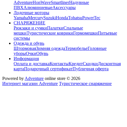
Adventure
HonWave
Smartliner
Надувные
ПВХ
Алюминиевые
Аксессуары
Лодочные моторы
Yamaha
Mercury
Suzuki
Honda
Tohatsu
PowerTec
СНАРЯЖЕНИЕ
Рюкзаки и сумки
Палатки
Спальные
мешки
Туристические коврики
Гермомешки
Питьевые
системы
Одежда и обувь
Штормовая
Зимняя одежда
Термобелье
Головные
уборы
Очки
Обувь
Информация
Оплата и доставка
Контакты
Кредит
Скидки
Дисконтная
карта
Подарочный сертификат
Публичная оферта
Powered by
Adventure
online store © 2026
Интернет магазин Adventure
Туристическое снаряжение