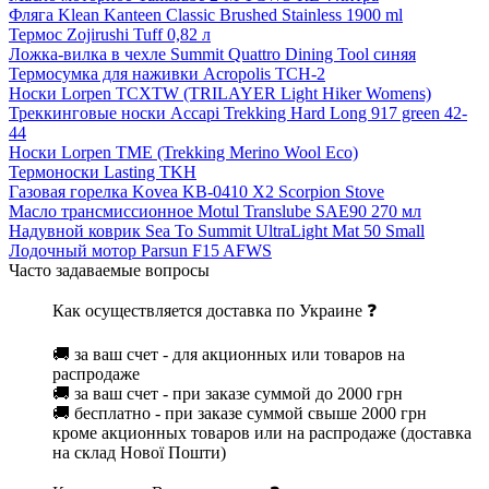
Фляга Klean Kanteen Classic Brushed Stainless 1900 ml
Термос Zojirushi Tuff 0,82 л
Ложка-вилка в чехле Summit Quattro Dining Tool синяя
Термосумка для наживки Acropolis ТСН-2
Носки Lorpen TCXTW (TRILAYER Light Hiker Womens)
Треккинговые носки Accapi Trekking Hard Long 917 green 42-
44
Носки Lorpen TME (Trekking Merino Wool Eco)
Термоноски Lasting TKH
Газовая горелка Kovea KB-0410 X2 Scorpion Stove
Масло трансмиссионное Motul Translube SAE90 270 мл
Надувной коврик Sea To Summit UltraLight Mat 50 Small
Лодочный мотор Parsun F15 AFWS
Часто задаваемые вопросы
Как осуществляется доставка по Украине ❓
🚚 за ваш счет - для акционных или товаров на
распродаже
🚚 за ваш счет - при заказе суммой до 2000 грн
🚚 бесплатно - при заказе суммой свыше 2000 грн
кроме акционных товаров или на распродаже (доставка
на склад Нової Пошти)