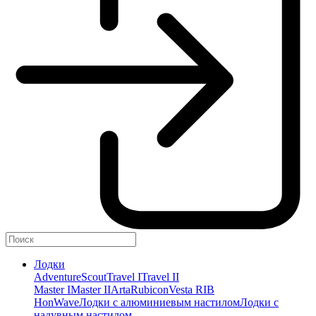
Лодки
Adventure
Scout
Travel I
Travel II
Master I
Master II
Arta
Rubicon
Vesta RIB
HonWave
Лодки с алюминиевым настилом
Лодки с
надувным настилом