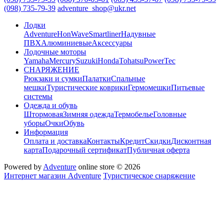
(098) 735-79-39
adventure_shop@ukr.net
Лодки
Adventure
HonWave
Smartliner
Надувные
ПВХ
Алюминиевые
Аксессуары
Лодочные моторы
Yamaha
Mercury
Suzuki
Honda
Tohatsu
PowerTec
СНАРЯЖЕНИЕ
Рюкзаки и сумки
Палатки
Спальные
мешки
Туристические коврики
Гермомешки
Питьевые
системы
Одежда и обувь
Штормовая
Зимняя одежда
Термобелье
Головные
уборы
Очки
Обувь
Информация
Оплата и доставка
Контакты
Кредит
Скидки
Дисконтная
карта
Подарочный сертификат
Публичная оферта
Powered by
Adventure
online store © 2026
Интернет магазин Adventure
Туристическое снаряжение