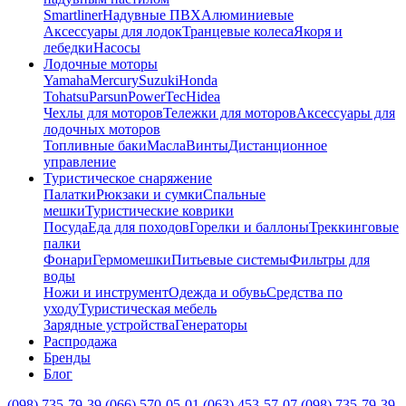
Smartliner
Надувные ПВХ
Алюминиевые
Аксессуары для лодок
Транцевые колеса
Якоря и
лебедки
Насосы
Лодочные моторы
Yamaha
Mercury
Suzuki
Honda
Tohatsu
Parsun
PowerTec
Hidea
Чехлы для моторов
Тележки для моторов
Аксессуары для
лодочных моторов
Топливные баки
Масла
Винты
Дистанционное
управление
Туристическое снаряжение
Палатки
Рюкзаки и сумки
Спальные
мешки
Туристические коврики
Посуда
Еда для походов
Горелки и баллоны
Треккинговые
палки
Фонари
Гермомешки
Питьевые системы
Фильтры для
воды
Ножи и инструмент
Одежда и обувь
Средства по
уходу
Туристическая мебель
Зарядные устройства
Генераторы
Распродажа
Бренды
Блог
(098) 735-79-39
(066) 570-05-01
(063) 453-57-07
(098) 735-79-39