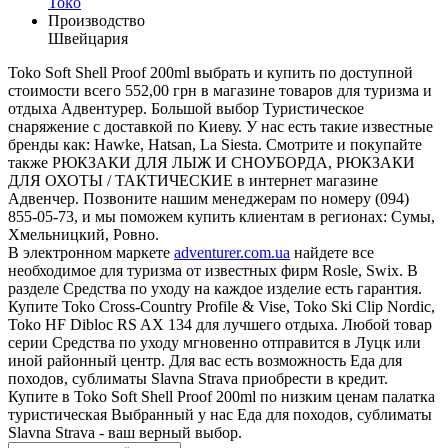
Toko
Производство
Швейцария
Toko Soft Shell Proof 200ml выбрать и купить по доступной
стоимости всего 552,00 грн в магазине товаров для туризма и
отдыха Адвентурер. Большой выбор Туристическое
снаряжение с доставкой по Киеву. У нас есть такие известные
бренды как: Hawke, Hatsan, La Siesta. Смотрите и покупайте
также РЮКЗАКИ ДЛЯ ЛЫЖ И СНОУБОРДА, РЮКЗАКИ
ДЛЯ ОХОТЫ / ТАКТИЧЕСКИЕ в интернет магазине
Адвенчер. Позвоните нашим менеджерам по номеру (094)
855-05-73, и мы поможем купить клиентам в регионах: Сумы,
Хмельницкий, Ровно.
В электронном маркете
adventurer.com.ua
найдете все
необходимое для туризма от известных фирм Rosle, Swix. В
разделе Средства по уходу на каждое изделие есть гарантия.
Купите Toko Cross-Country Profile & Vise, Toko Ski Clip Nordic,
Toko HF Dibloc RS AX 134 для лучшего отдыха. Любой товар
серии Средства по уходу мгновенно отправится в Луцк или
иной районный центр. Для вас есть возможность Еда для
походов, сублиматы Slavna Strava приобрести в кредит.
Купите в Toko Soft Shell Proof 200ml по низким ценам палатка
туристическая Выбранный у нас Еда для походов, сублиматы
Slavna Strava - ваш верный выбор.