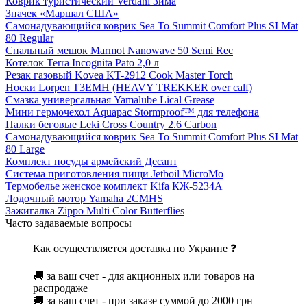
Коврик туристический Verdani Зима
Значек «Маршал США»
Самонадувающийся коврик Sea To Summit Comfort Plus SI Mat
80 Regular
Спальный мешок Marmot Nanowave 50 Semi Rec
Котелок Terra Incognita Pato 2,0 л
Резак газовый Kovea KT-2912 Cook Master Torch
Носки Lorpen T3EMH (HEAVY TREKKER over calf)
Смазка универсальная Yamalube Lical Grease
Мини гермочехол Aquapac Stormproof™ для телефона
Палки беговые Leki Cross Country 2.6 Carbon
Самонадувающийся коврик Sea To Summit Comfort Plus SI Mat
80 Large
Комплект посуды армейский Десант
Система приготовления пищи Jetboil MicroMo
Термобелье женское комплект Kifa КЖ-5234А
Лодочный мотор Yamaha 2CMHS
Зажигалка Zippo Multi Color Butterflies
Часто задаваемые вопросы
Как осуществляется доставка по Украине ❓
🚚 за ваш счет - для акционных или товаров на
распродаже
🚚 за ваш счет - при заказе суммой до 2000 грн