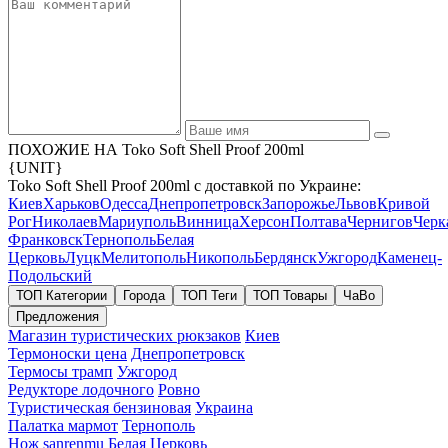
ПОХОЖИЕ НА Toko Soft Shell Proof 200ml
{UNIT}
Toko Soft Shell Proof 200ml с доставкой по Украине:
Киев
Харьков
Одесса
Днепропетровск
Запорожье
Львов
Кривой
Рог
Николаев
Мариуполь
Винница
Херсон
Полтава
Чернигов
Черк
Франковск
Тернополь
Белая
Церковь
Луцк
Мелитополь
Никополь
Бердянск
Ужгород
Каменец-
Подольский
ТОП Категории
Города
ТОП Теги
ТОП Товары
ЧаВо
Предложения
Магазин туристических рюкзаков
Киев
Термоноски цена
Днепропетровск
Термосы трамп
Ужгород
Редукторе лодочного
Ровно
Туристическая бензиновая
Украина
Палатка мармот
Тернополь
Нож sanrenmu
Белая Церковь