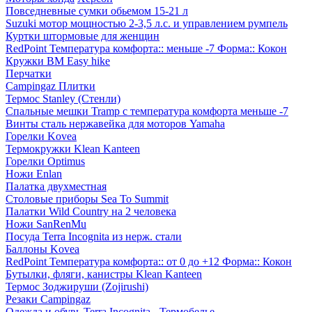
Повседневные сумки обьемом 15-21 л
Suzuki мотор мощностью 2-3,5 л.с. и управлением румпель
Куртки штормовые для женщин
RedPoint Температура комфорта:: меньше -7 Форма:: Кокон
Кружки BM Easy hike
Перчатки
Campingaz Плитки
Термос Stanley (Стенли)
Спальные мешки Tramp с температура комфорта меньше -7
Винты сталь нержавейка для моторов Yamaha
Горелки Kovea
Термокружки Klean Kanteen
Горелки Optimus
Ножи Enlan
Палатка двухместная
Столовые приборы Sea To Summit
Палатки Wild Country на 2 человека
Ножи SanRenMu
Посуда Terra Incognita из нерж. стали
Баллоны Kovea
RedPoint Температура комфорта:: от 0 до +12 Форма:: Кокон
Бутылки, фляги, канистры Klean Kanteen
Термос Зоджируши (Zojirushi)
Резаки Campingaz
Одежда и обувь Terra Incognita - Термобелье