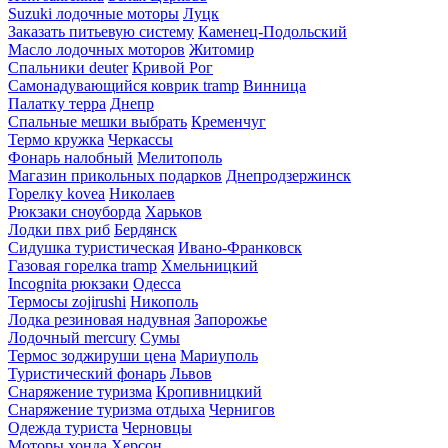
Suzuki лодочные моторы
Луцк
Заказать питьевую систему
Каменец-Подольский
Масло лодочных моторов
Житомир
Спальники deuter
Кривой Рог
Самонадувающийся коврик tramp
Винница
Палатку терра
Днепр
Спальные мешки выбрать
Кременчуг
Термо кружка
Черкассы
Фонарь налобный
Мелитополь
Магазин прикольных подарков
Днепродзержинск
Горелку kovea
Николаев
Рюкзаки сноуборда
Харьков
Лодки пвх риб
Бердянск
Сидушка туристическая
Ивано-Франковск
Газовая горелка tramp
Хмельницкий
Incognita рюкзаки
Одесса
Термосы zojirushi
Никополь
Лодка резиновая надувная
Запорожье
Лодочный mercury
Сумы
Термос зоджируши цена
Мариуполь
Туристический фонарь
Львов
Снаряжение туризма
Кропивницкий
Снаряжение туризма отдыха
Чернигов
Одежда туриста
Черновцы
Моторы хонда
Херсон