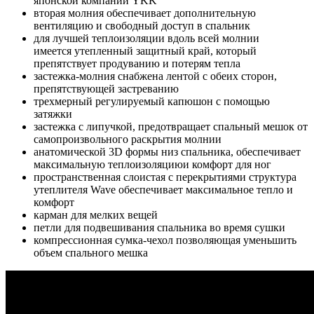
японской компании YKK
вторая молния обеспечивает дополнительную
вентиляцию и свободный доступ в спальник
для лучшей теплоизоляции вдоль всей молнии
имеется утепленный защитный край, который
препятствует продуванию и потерям тепла
застежка-молния снабжена лентой с обеих сторон,
препятствующей застреванию
трехмерный регулируемый капюшон с помощью
затяжки
застежка с липучкой, предотвращает спальный мешок от
самопроизвольного раскрытия молнии
анатомической 3D формы низ спальника, обеспечивает
максимальную теплоизоляциюи комфорт для ног
пространственная слоистая с перекрытиями структура
утеплителя Wave обеспечивает максимальное тепло и
комфорт
карман для мелких вещей
петли для подвешивания спальника во время сушки
компрессионная сумка-чехол позволяющая уменьшить
объем спального мешка