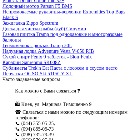
Рюкзак Deuter Guide Lite 32+
Лодочный мотор Parsun F5 BMS
Непромокаемые рукавицы-верхонки Extremities Top Bags
Black S
Зажигалка Zippo Spectrum
Доска для чистки рыбы (дуб) Силумин
Газовая плитка Tramp под одноразовые и многоразовые
баллоны
Гермомешок - рюкзак Tramp 20L
Надувная лодка Adventure Vesta V-650 RIB
Сухой спирт Fenix 9 таблеток - Біон Fenix
Карабин Sanrenmu SK008Z
Сублиматы Trek'n Eat Паста с лососем и соусом песто
Перчатки OGSO Ski 5115GY XL
Часто задаваемые вопросы
Как можно с Вами связаться ❓
🛍 Киев, ул. Маршала Тимошенко 9
☎ Связаться с нами можно по следующим номерам
телефонов:
📞 (044) 355-05-25,
📞 (094) 855-05-73
📞 (098) 735-79-39