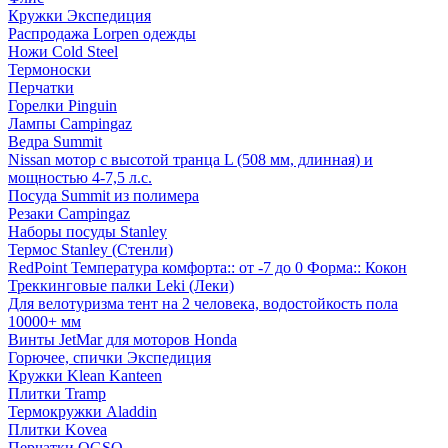
Кружки Экспедиция
Распродажа Lorpen одежды
Ножи Cold Steel
Термоноски
Перчатки
Горелки Pinguin
Лампы Campingaz
Ведра Summit
Nissan мотор с высотой транца L (508 мм, длинная) и
мощностью 4-7,5 л.с.
Посуда Summit из полимера
Резаки Campingaz
Наборы посуды Stanley
Термос Stanley (Стенли)
RedPoint Температура комфорта:: от -7 до 0 Форма:: Кокон
Треккинговые палки Leki (Леки)
Для велотуризма тент на 2 человека, водостойкость пола
10000+ мм
Винты JetMar для моторов Honda
Горючее, спички Экспедиция
Кружки Klean Kanteen
Плитки Tramp
Термокружки Aladdin
Плитки Kovea
Перчатки OGSO