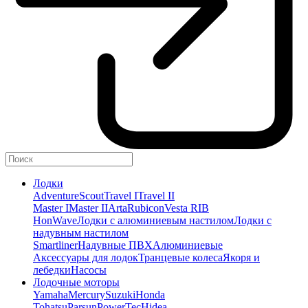
Лодки
Adventure
Scout
Travel I
Travel II
Master I
Master II
Arta
Rubicon
Vesta RIB
HonWave
Лодки с алюминиевым настилом
Лодки с
надувным настилом
Smartliner
Надувные ПВХ
Алюминиевые
Аксессуары для лодок
Транцевые колеса
Якоря и
лебедки
Насосы
Лодочные моторы
Yamaha
Mercury
Suzuki
Honda
Tohatsu
Parsun
PowerTec
Hidea