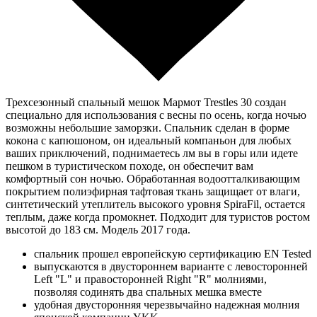
Трехсезонный спальный мешок Мармот Trestles 30 создан
специально для использования с весны по осень, когда ночью
возможны небольшие заморзки. Спальник сделан в форме
кокона с капюшоном, он идеальный компаньон для любых
ваших приключений, поднимаетесь лм вы в горы или идете
пешком в туристическом походе, он обеспечит вам
комфортный сон ночью. Обработанная водоотталкивающим
покрытием полиэфирная тафтовая ткань защищает от влаги,
синтетический утеплитель высокого уровня SpiraFil, остается
теплым, даже когда промокнет. Подходит для туристов ростом
высотой до 183 см. Модель 2017 года.
спальник прошел европейскую сертификацию EN Tested
выпускаются в двустороннем варианте с левосторонней
Left "L" и правосторонней Right "R" молниями,
позволяя содинять два спальных мешка вместе
удобная двусторонняя черезвычайно надежная молния