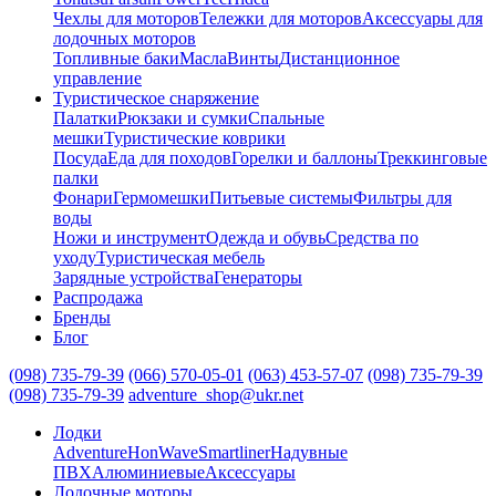
Чехлы для моторов
Тележки для моторов
Аксессуары для
лодочных моторов
Топливные баки
Масла
Винты
Дистанционное
управление
Туристическое снаряжение
Палатки
Рюкзаки и сумки
Спальные
мешки
Туристические коврики
Посуда
Еда для походов
Горелки и баллоны
Треккинговые
палки
Фонари
Гермомешки
Питьевые системы
Фильтры для
воды
Ножи и инструмент
Одежда и обувь
Средства по
уходу
Туристическая мебель
Зарядные устройства
Генераторы
Распродажа
Бренды
Блог
(098) 735-79-39
(066) 570-05-01
(063) 453-57-07
(098) 735-79-39
(098) 735-79-39
adventure_shop@ukr.net
Лодки
Adventure
HonWave
Smartliner
Надувные
ПВХ
Алюминиевые
Аксессуары
Лодочные моторы