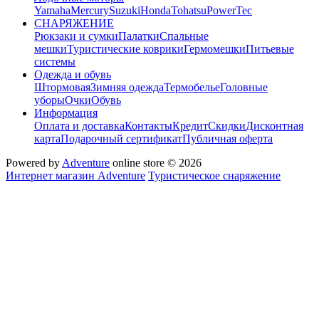
Yamaha
Mercury
Suzuki
Honda
Tohatsu
PowerTec
СНАРЯЖЕНИЕ
Рюкзаки и сумки
Палатки
Спальные
мешки
Туристические коврики
Гермомешки
Питьевые
системы
Одежда и обувь
Штормовая
Зимняя одежда
Термобелье
Головные
уборы
Очки
Обувь
Информация
Оплата и доставка
Контакты
Кредит
Скидки
Дисконтная
карта
Подарочный сертификат
Публичная оферта
Powered by
Adventure
online store © 2026
Интернет магазин Adventure
Туристическое снаряжение