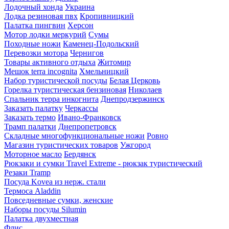
Лодочный хонда
Украина
Лодка резиновая пвх
Кропивницкий
Палатка пингвин
Херсон
Мотор лодки меркурий
Сумы
Походные ножи
Каменец-Подольский
Перевозки мотора
Чернигов
Товары активного отдыха
Житомир
Мешок terra incognita
Хмельницкий
Набор туристической посуды
Белая Церковь
Горелка туристическая бензиновая
Николаев
Спальник терра инкогнита
Днепродзержинск
Заказать палатку
Черкассы
Заказать термо
Ивано-Франковск
Трамп палатки
Днепропетровск
Складные многофункциональные ножи
Ровно
Магазин туристических товаров
Ужгород
Моторное масло
Бердянск
Рюкзаки и сумки Travel Extreme - рюкзак туристический
Резаки Tramp
Посуда Kovea из нерж. стали
Термоса Aladdin
Повседневные сумки, женские
Наборы посуды Silumin
Палатка двухместная
Флис