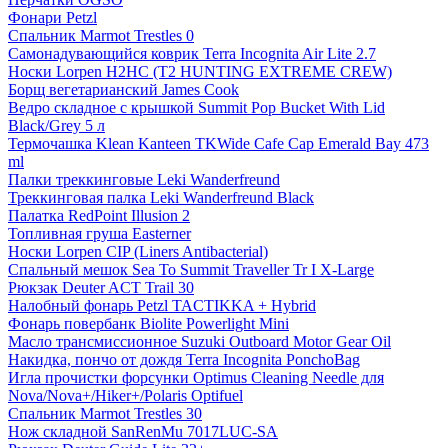
Фонари Petzl
Спальник Marmot Trestles 0
Самонадувающийся коврик Terra Incognita Air Lite 2.7
Носки Lorpen H2HC (T2 HUNTING EXTREME CREW)
Борщ вегетарианский James Cook
Ведро складное с крышкой Summit Pop Bucket With Lid
Black/Grey 5 л
Термочашка Klean Kanteen TKWide Cafe Cap Emerald Bay 473
ml
Палки треккинговые Leki Wanderfreund
Треккинговая палка Leki Wanderfreund Black
Палатка RedPoint Illusion 2
Топливная груша Easterner
Носки Lorpen CIP (Liners Antibacterial)
Спальный мешок Sea To Summit Traveller Tr I X-Large
Рюкзак Deuter ACT Trail 30
Налобный фонарь Petzl TACTIKKA + Hybrid
Фонарь повербанк Biolite Powerlight Mini
Масло трансмиссионное Suzuki Outboard Motor Gear Oil
Накидка, пончо от дождя Terra Incognita PonchoBag
Игла прочистки форсунки Optimus Cleaning Needle для
Nova/Nova+/Hiker+/Polaris Optifuel
Спальник Marmot Trestles 30
Нож складной SanRenMu 7017LUC-SA