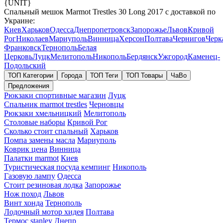
{UNIT}
Спальный мешок Marmot Trestles 30 Long 2017 с доставкой по
Украине:
Киев
Харьков
Одесса
Днепропетровск
Запорожье
Львов
Кривой
Рог
Николаев
Мариуполь
Винница
Херсон
Полтава
Чернигов
Черк
Франковск
Тернополь
Белая
Церковь
Луцк
Мелитополь
Никополь
Бердянск
Ужгород
Каменец-
Подольский
ТОП Категории
Города
ТОП Теги
ТОП Товары
ЧаВо
Предложения
Рюкзаки спортивные магазин
Луцк
Спальник marmot trestles
Черновцы
Рюкзаки хмельницкий
Мелитополь
Столовые наборы
Кривой Рог
Сколько стоит спальный
Харьков
Помпа замены масла
Мариуполь
Коврик цена
Винница
Палатки marmot
Киев
Туристическая посуда кемпинг
Никополь
Газовую лампу
Одесса
Стоит резиновая лодка
Запорожье
Нож поход
Львов
Винт хонда
Тернополь
Лодочный мотор хидея
Полтава
Термос stanley
Днепр