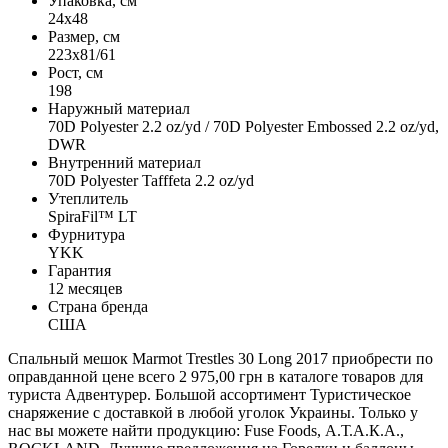
Упаковка, см
24х48
Размер, см
223x81/61
Рост, см
198
Наружный материал
70D Polyester 2.2 oz/yd / 70D Polyester Embossed 2.2 oz/yd,
DWR
Внутренний материал
70D Polyester Tafffeta 2.2 oz/yd
Утеплитель
SpiraFil™ LT
Фурнитура
YKK
Гарантия
12 месяцев
Страна бренда
США
Спальный мешок Marmot Trestles 30 Long 2017 приобрести по
оправданной цене всего 2 975,00 грн в каталоге товаров для
туриста Адвентурер. Большой ассортимент Туристическое
снаряжение с доставкой в любой уголок Украины. Только у
нас вы можете найти продукцию: Fuse Foods, А.Т.А.К.А.,