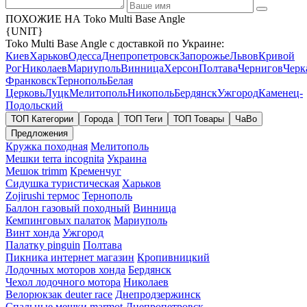
ПОХОЖИЕ НА Toko Multi Base Angle
{UNIT}
Toko Multi Base Angle с доставкой по Украине:
Киев
Харьков
Одесса
Днепропетровск
Запорожье
Львов
Кривой
Рог
Николаев
Мариуполь
Винница
Херсон
Полтава
Чернигов
Черк
Франковск
Тернополь
Белая
Церковь
Луцк
Мелитополь
Никополь
Бердянск
Ужгород
Каменец-
Подольский
ТОП Категории
Города
ТОП Теги
ТОП Товары
ЧаВо
Предложения
Кружка походная
Мелитополь
Мешки terra incognita
Украина
Мешок trimm
Кременчуг
Сидушка туристическая
Харьков
Zojirushi термос
Тернополь
Баллон газовый походный
Винница
Кемпинговых палаток
Мариуполь
Винт хонда
Ужгород
Палатку pinguin
Полтава
Пикника интернет магазин
Кропивницкий
Лодочных моторов хонда
Бердянск
Чехол лодочного мотора
Николаев
Велорюкзак deuter race
Днепродзержинск
Спальные мешки marmot
Днепропетровск