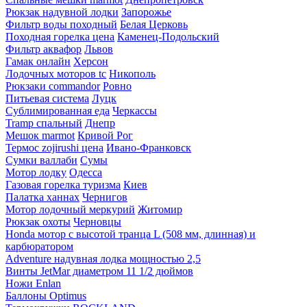
Рюкзак надувной лодки
Запорожье
Фильтр воды походный
Белая Церковь
Походная горелка цена
Каменец-Подольский
Фильтр аквафор
Львов
Гамак онлайн
Херсон
Лодочных моторов tc
Никополь
Рюкзаки commandor
Ровно
Питьевая система
Луцк
Сублимированная еда
Черкассы
Tramp спальный
Днепр
Мешок marmot
Кривой Рог
Термос zojirushi цена
Ивано-Франковск
Сумки валлаби
Сумы
Мотор лодку
Одесса
Газовая горелка туризма
Киев
Палатка ханнах
Чернигов
Мотор лодочный меркурий
Житомир
Рюкзак охоты
Черновцы
Honda мотор с высотой транца L (508 мм, длинная) и
карбюратором
Adventure надувная лодка мощностью 2,5
Винты JetMar диаметром 11 1/2 дюймов
Ножи Enlan
Баллоны Optimus