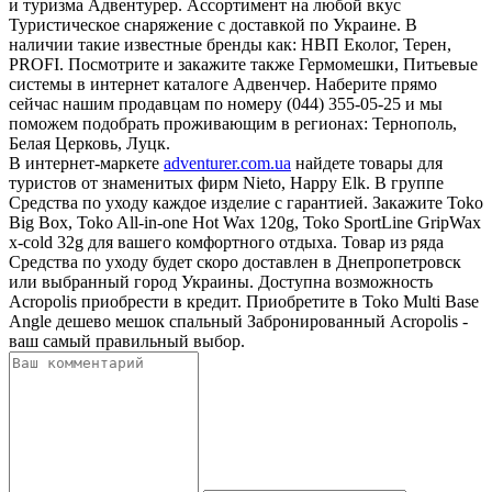
и туризма Адвентурер. Ассортимент на любой вкус
Туристическое снаряжение с доставкой по Украине. В
наличии такие известные бренды как: НВП Еколог, Терен,
PROFI. Посмотрите и закажите также Гермомешки, Питьевые
системы в интернет каталоге Адвенчер. Наберите прямо
сейчас нашим продавцам по номеру (044) 355-05-25 и мы
поможем подобрать проживающим в регионах: Тернополь,
Белая Церковь, Луцк.
В интернет-маркете
adventurer.com.ua
найдете товары для
туристов от знаменитых фирм Nieto, Happy Elk. В группе
Средства по уходу каждое изделие с гарантией. Закажите Toko
Big Box, Toko All-in-one Hot Wax 120g, Toko SportLine GripWax
x-cold 32g для вашего комфортного отдыха. Товар из ряда
Средства по уходу будет скоро доставлен в Днепропетровск
или выбранный город Украины. Доступна возможность
Acropolis приобрести в кредит. Приобретите в Toko Multi Base
Angle дешево мешок спальный Забронированный Acropolis -
ваш самый правильный выбор.