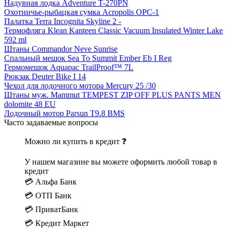
Надувная лодка Adventure T-270PN
Охотничье-рыбацкая сумка Acropolis ОРС-1
Палатка Terra Incognita Skyline 2 -
Термофляга Klean Kanteen Classic Vacuum Insulated Winter Lake
592 ml
Штаны Commandor Neve Sunrise
Спальный мешок Sea To Summit Ember Eb I Reg
Гермомешок Aquapac TrailProof™ 7L
Рюкзак Deuter Bike I 14
Чехол для лодочного мотора Mercury 25 /30
Штаны муж. Mammut TEMPEST ZIP OFF PLUS PANTS MEN
dolomite 48 EU
Лодочный мотор Parsun T9.8 BMS
Часто задаваемые вопросы
Можно ли купить в кредит ❓
У нашем магазине вы можете оформить любой товар в
кредит
💳 Альфа Банк
💳 ОТП Банк
💳 ПриватБанк
💳 Кредит Маркет