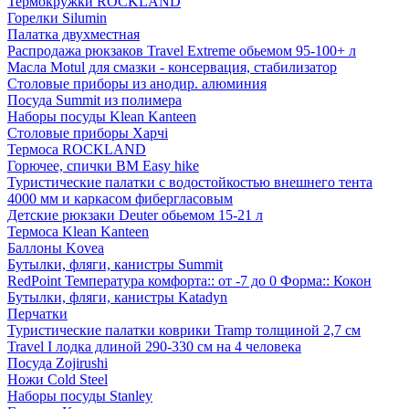
Термокружки ROCKLAND
Горелки Silumin
Палатка двухместная
Распродажа рюкзаков Travel Extreme обьемом 95-100+ л
Масла Motul для смазки - консервация, стабилизатор
Столовые приборы из анодир. алюминия
Посуда Summit из полимера
Наборы посуды Klean Kanteen
Столовые приборы Харчі
Термоса ROCKLAND
Горючее, спички BM Easy hike
Туристические палатки с водостойкостью внешнего тента
4000 мм и каркасом фибергласовым
Детские рюкзаки Deuter обьемом 15-21 л
Термоса Klean Kanteen
Баллоны Kovea
Бутылки, фляги, канистры Summit
RedPoint Температура комфорта:: от -7 до 0 Форма:: Кокон
Бутылки, фляги, канистры Katadyn
Перчатки
Туристические палатки коврики Tramp толщиной 2,7 см
Travel I лодка длиной 290-330 см на 4 человека
Посуда Zojirushi
Ножи Cold Steel
Наборы посуды Stanley