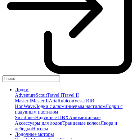
Лодки
Adventure
Scout
Travel I
Travel II
Master I
Master II
Arta
Rubicon
Vesta RIB
HonWave
Лодки с алюминиевым настилом
Лодки с
надувным настилом
Smartliner
Надувные ПВХ
Алюминиевые
Аксессуары для лодок
Транцевые колеса
Якоря и
лебедки
Насосы
Лодочные моторы