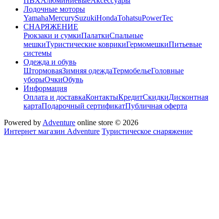
ПВХ
Алюминиевые
Аксессуары
Лодочные моторы
Yamaha
Mercury
Suzuki
Honda
Tohatsu
PowerTec
СНАРЯЖЕНИЕ
Рюкзаки и сумки
Палатки
Спальные
мешки
Туристические коврики
Гермомешки
Питьевые
системы
Одежда и обувь
Штормовая
Зимняя одежда
Термобелье
Головные
уборы
Очки
Обувь
Информация
Оплата и доставка
Контакты
Кредит
Скидки
Дисконтная
карта
Подарочный сертификат
Публичная оферта
Powered by
Adventure
online store © 2026
Интернет магазин Adventure
Туристическое снаряжение