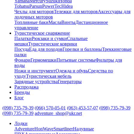
Yamaha
Mercury
Suzuki
Honda
Tohatsu
Parsun
PowerTec
Hidea
Чехлы для моторов
Тележки для моторов
Аксессуары для
лодочных моторов
Топливные баки
Масла
Винты
Дистанционное
управление
Туристическое снаряжение
Палатки
Рюкзаки и сумки
Спальные
мешки
Туристические коврики
Посуда
Еда для походов
Горелки и баллоны
Треккинговые
палки
Фонари
Гермомешки
Питьевые системы
Фильтры для
воды
Ножи и инструмент
Одежда и обувь
Средства по
уходу
Туристическая мебель
Зарядные устройства
Генераторы
Распродажа
Бренды
Блог
(098) 735-79-39
(066) 570-05-01
(063) 453-57-07
(098) 735-79-39
(098) 735-79-39
adventure_shop@ukr.net
Лодки
Adventure
HonWave
Smartliner
Надувные