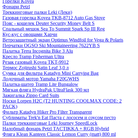
Горелки Kovea
Фонари Petzl
Треккинговые палки Leki (Леки)
Газовая горелка Kovea TKB-8712 Auto Gas Stove
Пояс - кошелек Deuter Security Money Belt S
Спальный мешок Sea To Summit Spark Sp III Reg
Кус-кус с овощами Харчи
Ветрозащитный экран Optimus Windfoil for Vega & Polaris
Перчатки OGSO Ski Mountaineering 7622YB S
Палатка Terra Incognita Bike 3 Alu
Кресло Tramp Fisherman Ultra
Резак газовый Kovea TKT-9912
Термос Zojirushi Satin Leaf 3,0 л
Сумка для фильтра Katadyn Mini Carrying Bag
Лодочный мотор Yamaha F20GWHS
Палатка-шатер Tramp Lite Bungalow
Мягкая фляга HydraPak UltraFlask 300 мл
Зажигалка Zippo Card Suits
Носки Lorpen H2C (T2 HUNTING COOLMAX CODE: 2
PACK)
Фильтр Katadyn Hiker Pro Filter Transparent
Сублиматы Trek'n Eat Паста с лососем и соусом песто
Палки треккинговые Leki Journey SpeedLock
Налобный фонарь Petzl TACTIKKA + RGB Hybrid
Фляга Klean Kanteen Classic Lemon Curry (matt) 800 ml