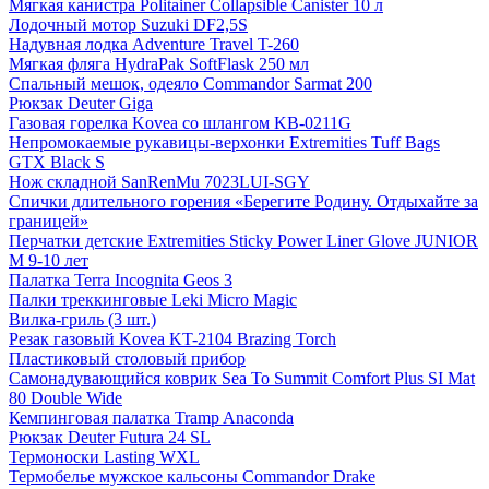
Мягкая канистра Politainer Collapsible Canister 10 л
Лодочный мотор Suzuki DF2,5S
Надувная лодка Adventure Travel T-260
Мягкая фляга HydraPak SoftFlask 250 мл
Спальный мешок, одеяло Commandor Sarmat 200
Рюкзак Deuter Giga
Газовая горелка Kovea со шлангом KB-0211G
Непромокаемые рукавицы-верхонки Extremities Tuff Bags
GTX Black S
Нож складной SanRenMu 7023LUI-SGY
Спички длительного горения «Берегите Родину. Отдыхайте за
границей»
Перчатки детские Extremities Sticky Power Liner Glove JUNIOR
M 9-10 лет
Палатка Terra Incognita Geos 3
Палки треккинговые Leki Micro Magic
Вилка-гриль (3 шт.)
Резак газовый Kovea KT-2104 Brazing Torch
Пластиковый столовый прибор
Самонадувающийся коврик Sea To Summit Comfort Plus SI Mat
80 Double Wide
Кемпинговая палатка Tramp Anaconda
Рюкзак Deuter Futura 24 SL
Термоноски Lasting WXL
Термобелье мужское кальсоны Commandor Drake