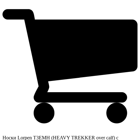
Носки Lorpen T3EMH (HEAVY TREKKER over calf) с