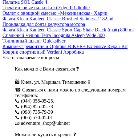
Палатка SOL Castle 4
Треккинговые палки Leki Edge II Ultralite
Омлет с овощной смесью «Мексиканская» Харчи
Фляга Klean Kanteen Classic Brushed Stainless 1182 ml
Прокладка для болта редуктора мотора
Фляга Klean Kanteen Classic Sport Cap Shale Black (matt) 800 ml
Спальный мешок Terra Incognita Asleep Wide 300
Топливный шланг Quicksilver
Комплект ремонтный Optimus HIKER+ Extensive Repair Kit
Коврик спортивный Verdani Аэробика
Часто задаваемые вопросы
Как можно с Вами связаться ❓
🛍 Киев, ул. Маршала Тимошенко 9
☎ Связаться с нами можно по следующим номерам
телефонов:
📞 (044) 355-05-25,
📞 (094) 855-05-73
📞 (098) 735-79-39
📞 (066) 570-05-01
📧 adventure_shop@ukr.net
Можно ли купить в кредит ❓