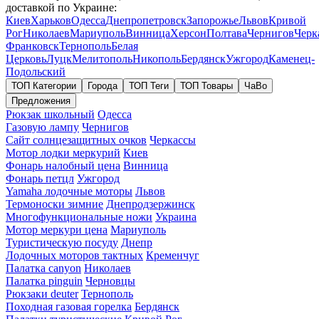
доставкой по Украине:
Киев
Харьков
Одесса
Днепропетровск
Запорожье
Львов
Кривой
Рог
Николаев
Мариуполь
Винница
Херсон
Полтава
Чернигов
Черк
Франковск
Тернополь
Белая
Церковь
Луцк
Мелитополь
Никополь
Бердянск
Ужгород
Каменец-
Подольский
ТОП Категории
Города
ТОП Теги
ТОП Товары
ЧаВо
Предложения
Рюкзак школьный
Одесса
Газовую лампу
Чернигов
Сайт солнцезащитных очков
Черкассы
Мотор лодки меркурий
Киев
Фонарь налобный цена
Винница
Фонарь петцл
Ужгород
Yamaha лодочные моторы
Львов
Термоноски зимние
Днепродзержинск
Многофункциональные ножи
Украина
Мотор меркури цена
Мариуполь
Туристическую посуду
Днепр
Лодочных моторов тактных
Кременчуг
Палатка canyon
Николаев
Палатка pinguin
Черновцы
Рюкзаки deuter
Тернополь
Походная газовая горелка
Бердянск