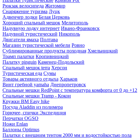
Палатки туристические
Кривой Рог
Рюкзак велосипеда
Житомир
Снаряжение туризма
Луцк
Адвенчер лодки
Белая Церковь
Хороший спальный мешок
Мелитополь
Надувную лодку интернет
Ивано-Франковск
Надувной туристический
Никополь
Двигатели ямаха
Полтава
Магазин туристической мебели
Ровно
Сублимированные продукты походная
Хмельницкий
Трамп палатки
Кропивницкий
Палатку pinguin
Каменец-Подольский
Спальный мешок terra
Херсон
Туристическая еда
Сумы
Товары активного отдыха
Харьков
Винт гребной yamaha
Днепропетровск
Спальные мешки RedPoint с температура комфорта от 0 до +12
Спальные мешки Tramp - Кокон
Кружки BM Easy hike
Посуда Aladdin из полимера
Горючее, спички Экспедиция
Перчатки OGSO
Ножи Enlan
Баллоны Optimus
Палатки с внешним тентом 2000 мм и водостойкостью пола