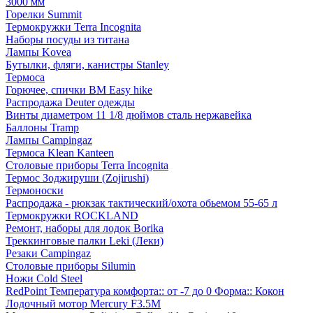
3000 мм
Горелки Summit
Термокружки Terra Incognita
Наборы посуды из титана
Лампы Kovea
Бутылки, фляги, канистры Stanley
Термоса
Горючее, спички BM Easy hike
Распродажа Deuter одежды
Винты диаметром 11 1/8 дюймов сталь нержавейка
Баллоны Tramp
Лампы Campingaz
Термоса Klean Kanteen
Столовые приборы Terra Incognita
Термос Зоджируши (Zojirushi)
Термоноски
Распродажа - рюкзак тактический/охота обьемом 55-65 л
Термокружки ROCKLAND
Ремонт, наборы для лодок Borika
Треккинговые палки Leki (Леки)
Резаки Campingaz
Столовые приборы Silumin
Ножи Cold Steel
RedPoint Температура комфорта:: от -7 до 0 Форма:: Кокон
Лодочный мотор Mercury F3.5M