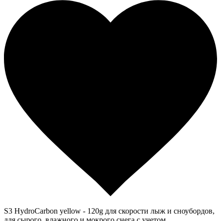
S3 HydroCarbon yellow - 120g для скорости лыж и сноубордов,
для сырого, влажного и мокрого снега с учетом