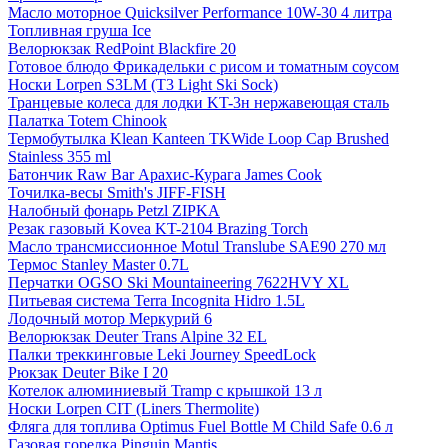
Масло моторное Quicksilver Performance 10W-30 4 литра
Топливная груша Ice
Велорюкзак RedPoint Blackfire 20
Готовое блюдо Фрикадельки с рисом и томатным соусом
Носки Lorpen S3LM (T3 Light Ski Sock)
Транцевые колеса для лодки KT-3н нержавеющая сталь
Палатка Totem Chinook
Термобутылка Klean Kanteen TKWide Loop Cap Brushed
Stainless 355 ml
Батончик Raw Bar Арахис-Курага James Cook
Точилка-весы Smith's JIFF-FISH
Налобный фонарь Petzl ZIPKA
Резак газовый Kovea KT-2104 Brazing Torch
Масло трансмиссионное Motul Translube SAE90 270 мл
Термос Stanley Master 0.7L
Перчатки OGSO Ski Mountaineering 7622HVY XL
Питьевая система Terra Incognita Hidro 1.5L
Лодочный мотор Меркурий 6
Велорюкзак Deuter Trans Alpine 32 EL
Палки треккинговые Leki Journey SpeedLock
Рюкзак Deuter Bike I 20
Котелок алюминиевый Tramp с крышкой 13 л
Носки Lorpen CIT (Liners Thermolite)
Фляга для топлива Optimus Fuel Bottle M Child Safe 0.6 л
Газовая горелка Pinguin Mantis