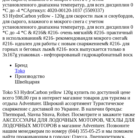
установленного диапазона температур, для всех дисциплин 0
*С до -4 *САртикул: 4020-00120-1037 (5509337)
S3 HydroCarbon yellow - 120g для скорости лыж и сноубордов,
для сырого, влажного и мокрого снега с учетом
установленного диапазона температур, для всех дисциплин 0
*С до -4 *С & #216& #216- очень мягкий& #216- практичный
в использовании& #216- рекомендовандля мокрого снега&
#216- идеален для работы с новым снаряжением& #216- для
горных и беговых лыж& #216- воск выпускается только в
3x167g упаковках - нефторированый гидрокарбонатный воск
Бренд
Toko
Производство
Швейцария
Toko S3 HydroCarbon yellow 120g купить по доступной цене
всего 598,00 грн в интернет магазине товаров для туризма и
отдыха Adventurer. Широкий ассортимент Туристическое
снаряжение с доставкой по Украине. В наличии бренды:
Thermopad, Slavna Strava, Rolser. Посмотрите и закажите также
АКСЕССУАРЫ ДЛЯ ЛОДОЧНЫХ МОТОРОВ, ЧЕХЛЫ ДЛЯ
ЛОДОЧНЫХ МОТОРОВ в магазине Adventurer. Позвоните
нашим менеджерам по номеру (044) 355-05-25 и мы поможем
найти проживающим в городах: Одесса, Днепропетровск,