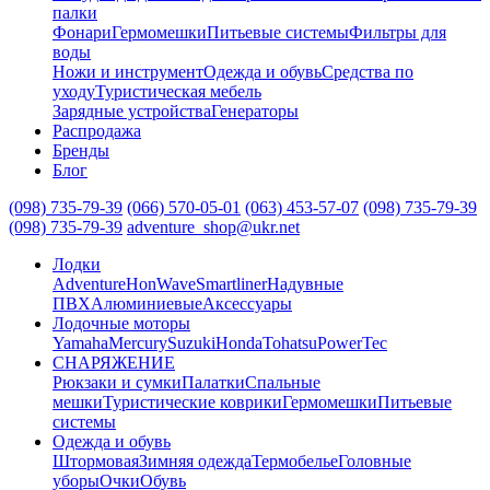
палки
Фонари
Гермомешки
Питьевые системы
Фильтры для
воды
Ножи и инструмент
Одежда и обувь
Средства по
уходу
Туристическая мебель
Зарядные устройства
Генераторы
Распродажа
Бренды
Блог
(098) 735-79-39
(066) 570-05-01
(063) 453-57-07
(098) 735-79-39
(098) 735-79-39
adventure_shop@ukr.net
Лодки
Adventure
HonWave
Smartliner
Надувные
ПВХ
Алюминиевые
Аксессуары
Лодочные моторы
Yamaha
Mercury
Suzuki
Honda
Tohatsu
PowerTec
СНАРЯЖЕНИЕ
Рюкзаки и сумки
Палатки
Спальные
мешки
Туристические коврики
Гермомешки
Питьевые
системы
Одежда и обувь
Штормовая
Зимняя одежда
Термобелье
Головные
уборы
Очки
Обувь