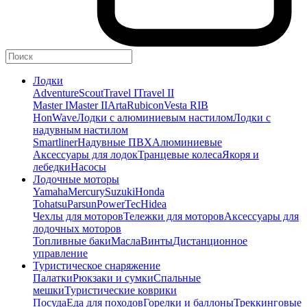
Лодки
Adventure
Scout
Travel I
Travel II
Master I
Master II
Arta
Rubicon
Vesta RIB
HonWave
Лодки с алюминиевым настилом
Лодки с
надувным настилом
Smartliner
Надувные ПВХ
Алюминиевые
Аксессуары для лодок
Транцевые колеса
Якоря и
лебедки
Насосы
Лодочные моторы
Yamaha
Mercury
Suzuki
Honda
Tohatsu
Parsun
PowerTec
Hidea
Чехлы для моторов
Тележки для моторов
Аксессуары для
лодочных моторов
Топливные баки
Масла
Винты
Дистанционное
управление
Туристическое снаряжение
Палатки
Рюкзаки и сумки
Спальные
мешки
Туристические коврики
Посуда
Еда для походов
Горелки и баллоны
Треккинговые