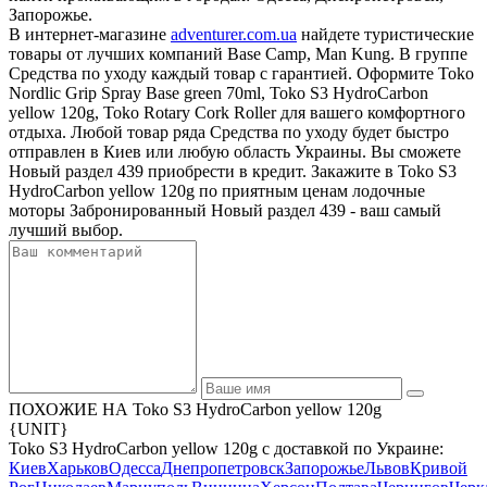
Запорожье.
В интернет-магазине
adventurer.com.ua
найдете туристические
товары от лучших компаний Base Camp, Man Kung. В группе
Средства по уходу каждый товар с гарантией. Оформите Toko
Nordlic Grip Spray Base green 70ml, Toko S3 HydroCarbon
yellow 120g, Toko Rotary Cork Roller для вашего комфортного
отдыха. Любой товар ряда Средства по уходу будет быстро
отправлен в Киев или любую область Украины. Вы сможете
Новый раздел 439 приобрести в кредит. Закажите в Toko S3
HydroCarbon yellow 120g по приятным ценам лодочные
моторы Забронированный Новый раздел 439 - ваш самый
лучший выбор.
ПОХОЖИЕ НА Toko S3 HydroCarbon yellow 120g
{UNIT}
Toko S3 HydroCarbon yellow 120g с доставкой по Украине:
Киев
Харьков
Одесса
Днепропетровск
Запорожье
Львов
Кривой