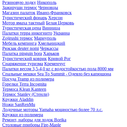
Резиновую лодку
Никополь
Зажируши термос
Черновцы
Магазин палаток
Ивано-Франковск
Туристический фонарь
Херсон
Мотор ямаха тактный
Белая Церковь
Туристическая цена
Винница
Палатки терра инкогнито
Украина
Zojirushi термос
Мариуполь
Мебель кемпинга
Хмельницкий
Рюкзак deuter nomi
Черкассы
Палатка pinguin bora
Харьков
Туристический коврик
Кривой Рог
Снаряжение туризма
Кременчуг
Палатки весом 3,5-4,0 кг с водостойкостью пола 8000 мм
Спальные мешки Sea To Summit - Одеяло без капюшона
Посуда Tramp из полимера
Горелки Terra Incognita
Термоса Klean Kanteen
Термос Stanley (Стенли)
Кружки Aladdin
Ножи SanRenMu
Лодочные моторы Yamaha мощностью более 70 л.с.
Кружки из полимера
Ремонт, наборы для лодок Borika
Столовые приборы Fire-Maple