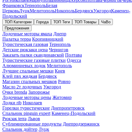
Рог
Николаев
Мариуполь
Винница
Херсон
Полтава
Чернигов
Черк
Франковск
Тернополь
Белая
Церковь
Луцк
Мелитополь
Никополь
Бердянск
Ужгород
Каменец-
Подольский
ТОП Категории
Города
ТОП Теги
ТОП Товары
ЧаВо
Предложения
Лодочные моторы ямаха
Днепр
Палатка терра
Кропивницкий
Туристическая газовая
Тернополь
Детские рюкзаки цена
Чернигов
Заказать палки скандинавской
Полтава
Туристические газовые плитки
Одесса
Алюминиевых лодок
Мелитополь
Лучшие спальные мешки
Киев
Клей пвх жидкая
Бердянск
Магазин спальных мешков
Ровно
Масло 2т лодочных
Ужгород
Очки brenda
Запорожье
Лодочные моторы цены
Житомир
Лодки rib
Николаев
Горелки туристические
Днепропетровск
Спальник pinguin expert
Каменец-Подольский
Рюкзак terra
Львов
Сублимированные продукты
Днепродзержинск
Спальник дойтер
Луцк