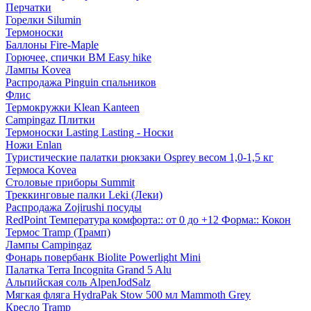
Перчатки
Горелки Silumin
Термоноски
Баллоны Fire-Maple
Горючее, спички BM Easy hike
Лампы Kovea
Распродажа Pinguin спальников
Флис
Термокружки Klean Kanteen
Campingaz Плитки
Термоноски Lasting Lasting - Носки
Ножи Enlan
Туристические палатки рюкзаки Osprey весом 1,0-1,5 кг
Термоса Kovea
Столовые приборы Summit
Треккинговые палки Leki (Леки)
Распродажа Zojirushi посуды
RedPoint Температура комфорта:: от 0 до +12 Форма:: Кокон
Термос Tramp (Трамп)
Лампы Campingaz
Фонарь повербанк Biolite Powerlight Mini
Палатка Terra Incognita Grand 5 Alu
Альпийская соль AlpenJodSalz
Мягкая фляга HydraPak Stow 500 мл Mammoth Grey
Кресло Tramp