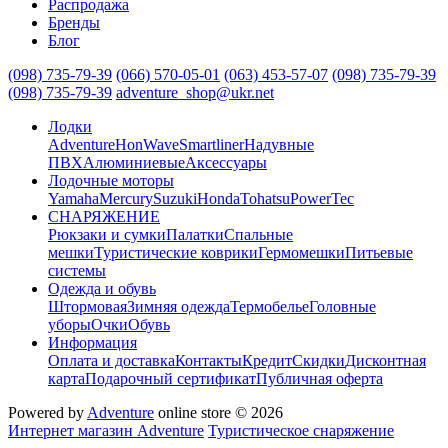
Распродажа
Бренды
Блог
(098) 735-79-39
(066) 570-05-01
(063) 453-57-07
(098) 735-79-39
(098) 735-79-39
adventure_shop@ukr.net
Лодки
Adventure
HonWave
Smartliner
Надувные
ПВХ
Алюминиевые
Аксессуары
Лодочные моторы
Yamaha
Mercury
Suzuki
Honda
Tohatsu
PowerTec
СНАРЯЖЕНИЕ
Рюкзаки и сумки
Палатки
Спальные
мешки
Туристические коврики
Гермомешки
Питьевые
системы
Одежда и обувь
Штормовая
Зимняя одежда
Термобелье
Головные
уборы
Очки
Обувь
Информация
Оплата и доставка
Контакты
Кредит
Скидки
Дисконтная
карта
Подарочный сертификат
Публичная оферта
Powered by
Adventure
online store © 2026
Интернет магазин Adventure
Туристическое снаряжение