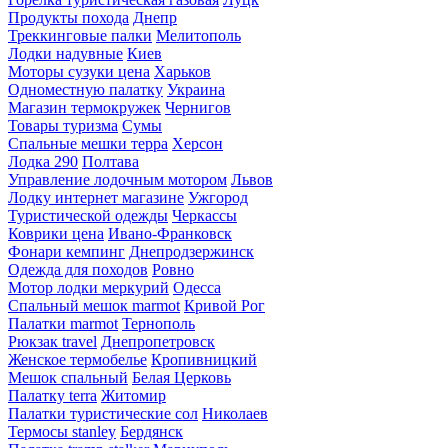
Продукты похода
Днепр
Треккинговые палки
Мелитополь
Лодки надувные
Киев
Моторы сузуки цена
Харьков
Одноместную палатку
Украина
Магазин термокружек
Чернигов
Товары туризма
Сумы
Спальные мешки терра
Херсон
Лодка 290
Полтава
Управление лодочным мотором
Львов
Лодку интернет магазине
Ужгород
Туристической одежды
Черкассы
Коврики цена
Ивано-Франковск
Фонари кемпинг
Днепродзержинск
Одежда для походов
Ровно
Мотор лодки меркурий
Одесса
Спальный мешок marmot
Кривой Рог
Палатки marmot
Тернополь
Рюкзак travel
Днепропетровск
Женское термобелье
Кропивницкий
Мешок спальный
Белая Церковь
Палатку terra
Житомир
Палатки туристические сол
Николаев
Термосы stanley
Бердянск