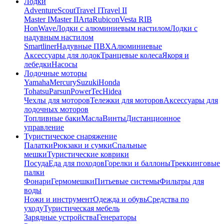
Лодки
Adventure
Scout
Travel I
Travel II
Master I
Master II
Arta
Rubicon
Vesta RIB
HonWave
Лодки с алюминиевым настилом
Лодки с
надувным настилом
Smartliner
Надувные ПВХ
Алюминиевые
Аксессуары для лодок
Транцевые колеса
Якоря и
лебедки
Насосы
Лодочные моторы
Yamaha
Mercury
Suzuki
Honda
Tohatsu
Parsun
PowerTec
Hidea
Чехлы для моторов
Тележки для моторов
Аксессуары для
лодочных моторов
Топливные баки
Масла
Винты
Дистанционное
управление
Туристическое снаряжение
Палатки
Рюкзаки и сумки
Спальные
мешки
Туристические коврики
Посуда
Еда для походов
Горелки и баллоны
Треккинговые
палки
Фонари
Гермомешки
Питьевые системы
Фильтры для
воды
Ножи и инструмент
Одежда и обувь
Средства по
уходу
Туристическая мебель
Зарядные устройства
Генераторы