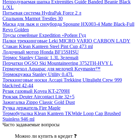
Непродуваемая шапка Extremities Guide Banded Beanie Black
L/XL
Питьевая система HydraPak Force 2 л
Спальник Marmot Trestles 30
Маска для лыж и сноуборда Sposune HX003-4 Matte Black-Full
Revo Golden
Трусы семейные Expedition «Робин Гуд
Палки треккинговые Leki MICRO VARIO CARBON LADY
Стакан Klean Kanteen Steel Pint Cup 473 ml
Лодочный мотор Honda BF15SHSU
Термос Stanley Classic 1.3L Зеленый
Перчатки OGSO Ski Mountaineering 3752TH-HVY L
Гермочехол Aquapac для мелочей Keymaster™
Термокружка Stanley Utility 0.47L
Треккинговые носки Accapi Trekking Ultralight Crew 999
black/red 42-44
Резак газовый Kovea KT-2709H
Рюкзак Deuter Aircontact Lite 32+5
Зажигалка Zippo Classic Gold Dust
Ручка держатель Fire Maple
Термобутылка Klean Kanteen TKWide Loop Cap Brushed
Stainless 946 ml
Часто задаваемые вопросы
Можно ли купить в кредит ❓