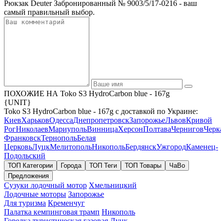
Рюкзак Deuter Забронированный № 9003/5/17-0216 - ваш
самый правильный выбор.
ПОХОЖИЕ НА Toko S3 HydroCarbon blue - 167g
{UNIT}
Toko S3 HydroCarbon blue - 167g с доставкой по Украине:
Киев
Харьков
Одесса
Днепропетровск
Запорожье
Львов
Кривой
Рог
Николаев
Мариуполь
Винница
Херсон
Полтава
Чернигов
Черк
Франковск
Тернополь
Белая
Церковь
Луцк
Мелитополь
Никополь
Бердянск
Ужгород
Каменец-
Подольский
ТОП Категории
Города
ТОП Теги
ТОП Товары
ЧаВо
Предложения
Сузуки лодочный мотор
Хмельницкий
Лодочные моторы
Запорожье
Для туризма
Кременчуг
Палатка кемпинговая трамп
Никополь
Горелка туристическая газовая
Луцк