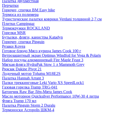
Палатка двухместная
Перчатки
Горючее, спички BM Easy hike
Термоса из полимера
Туристические палатки коврики Verdani толщиной 2,7 см
Плитки Campingaz
Термокружки ROCKLAND
Горелки MSR
Бутылки, фляги, канистры Katadyn
Горючее, спички Pinguin
Резаки Kovea
Готовое блюдо Мясо курица James Cook 100 г
Ветрозащитный экран Optimus Windfoil for Vega & Polaris
Набор посуды алюминиевый Fire Maple Feast 3
Мягкая фляга HydraPak Stow 1 л Mammoth Grey
Рюкзак Dakine Pivot 21
Лодочный мотор Tohatsu M18Е2S
Палатка Hannah Arrant 3
Палки треккинговые Leki Vario XS SpeedLock1
Газовая горелка Tramp TRG-041
Батончик Raw Bar Лён-Мята James Cook
Масло моторное Quicksilver Performance 10W-30 4 литра
Фляга Tramp 170 мл
Палатка Pinguin Storm 2 Duralu
Термоноски Acropolis ШКМ-4