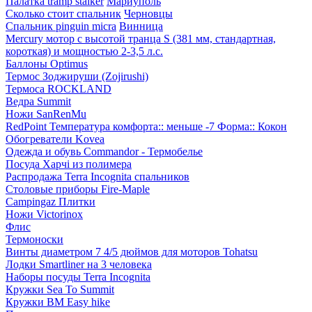
Палатка tramp stalker
Мариуполь
Сколько стоит спальник
Черновцы
Спальник pinguin micra
Винница
Mercury мотор с высотой транца S (381 мм, стандартная,
короткая) и мощностью 2-3,5 л.с.
Баллоны Optimus
Термос Зоджируши (Zojirushi)
Термоса ROCKLAND
Ведра Summit
Ножи SanRenMu
RedPoint Температура комфорта:: меньше -7 Форма:: Кокон
Обогреватели Kovea
Одежда и обувь Commandor - Термобелье
Посуда Харчі из полимера
Распродажа Terra Incognita спальников
Столовые приборы Fire-Maple
Campingaz Плитки
Ножи Victorinox
Флис
Термоноски
Винты диаметром 7 4/5 дюймов для моторов Tohatsu
Лодки Smartliner на 3 человека
Наборы посуды Terra Incognita
Кружки Sea To Summit
Кружки BM Easy hike