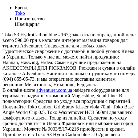
Бренд
Toko
Производство
Швейцария
Toko S3 HydroCarbon blue - 167g заказать по оправданной цене
всего 598,00 грн в каталоге интернет магазина товаров для
туриста Adventurer. Снаряжение для любых задач
Туристическое снаряжение с доставкой в любой уголок Киева
и Украины. Только у нас вы можете найти продукцию:
Hannah, Haswing, Hidea. Самые лучшие предложения на
АКСЕССУАРЫ ДЛЯ РЮКЗАКОВ, Рюкзаки и сумки в онлайн
каталоге Adventurer. Напишите нашим сотрудникам по номеру
(094) 855-05-73, и мы оперативно доставим клиентам
регионов: Мелитополь, Никополь, Бердянск.
В онлайн-шопе
adventurer.com.ua
найдете оборудование для
туризма от надежных компаний Magicshine, Semi Line. В
подкатегории Средства по уходу вся продукция с гарантией.
Покупайте Toko Carbon GripSpray Klister viola 70ml, Toko Base
Angle World Cup 0.5, Toko Waxremover HC3 500ml для вашего
комфортного отдыха. Товар из линейки Средства по уходу
срочно доставится в Ивано-Франковск или выбранный город
Украины. Можете № 9003/5/17-0216 приобрести в кредит.
Приобретите в Toko S3 HydroCarbon blue - 167g дешево