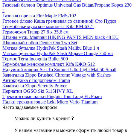
Газовый баллон Optimus Universal Gas Butan/Propane Корея 230
г
Газовая горелка Fire Maple FMS-102
Готовое блюдо Каша гречневая со свининой Сто Пудов
Термобелье мужское комплект Kifa КМ-6321
Гермочехол Tramp 27,6 х 35,6 см
Штаны муж. Mammut HIKING PANTS MEN black 48 EU
Школьный набор Deuter OneTwo Set
Мягкая бутылка HydraPak Stash Malibu Blue 1 л
Мягкая бутылка HydraPak Stash Mojave Orange 750 мл
Термос Terra Incognita Bullet 500
Термобелье женское комплект Kifa КЖО-512
Надувной коврик Sea To Summit UltraLight Mat 50 Small
Зажигалка Zippo Brushed Chrome Vintage with Slashes
Автокружка с подогревом Tramp
Зажигалка Zippo Serenity Prayer
Перчатки OGSO Ski 5115HVY XL
Tреккинговые палки Pinguin Tour Long FL Foam
Палки треккинговые Leki Micro Vario Titanium
Часто задаваемые вопросы
Можно ли купить в кредит ❓
У нашем магазине вы можете оформить любой товар в