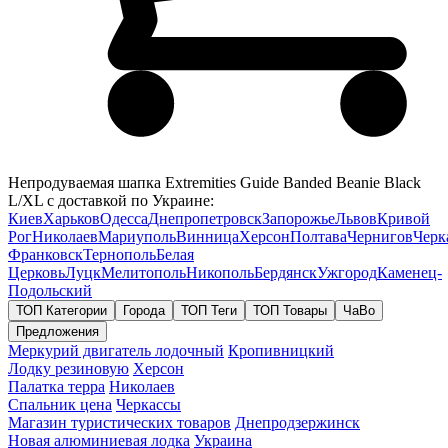
Непродуваемая шапка Extremities Guide Banded Beanie Black
L/XL с доставкой по Украине:
Киев
Харьков
Одесса
Днепропетровск
Запорожье
Львов
Кривой
Рог
Николаев
Мариуполь
Винница
Херсон
Полтава
Чернигов
Черк
Франковск
Тернополь
Белая
Церковь
Луцк
Мелитополь
Никополь
Бердянск
Ужгород
Каменец-
Подольский
ТОП Категории
Города
ТОП Теги
ТОП Товары
ЧаВо
Предложения
Меркурий двигатель лодочный
Кропивницкий
Лодку резиновую
Херсон
Палатка терра
Николаев
Спальник цена
Черкассы
Магазин туристических товаров
Днепродзержинск
Новая алюминиевая лодка
Украина