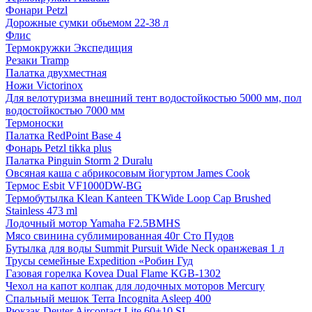
Фонари Petzl
Дорожные сумки обьемом 22-38 л
Флис
Термокружки Экспедиция
Резаки Tramp
Палатка двухместная
Ножи Victorinox
Для велотуризма внешний тент водостойкостью 5000 мм, пол
водостойкостью 7000 мм
Термоноски
Палатка RedPoint Base 4
Фонарь Petzl tikka plus
Палатка Pinguin Storm 2 Duralu
Овсяная каша с абрикосовым йогуртом James Cook
Термос Esbit VF1000DW-BG
Термобутылка Klean Kanteen TKWide Loop Cap Brushed
Stainless 473 ml
Лодочный мотор Yamaha F2.5BMHS
Мясо свинина сублимированная 40г Сто Пудов
Бутылка для воды Summit Pursuit Wide Neck оранжевая 1 л
Трусы семейные Expedition «Робин Гуд
Газовая горелка Kovea Dual Flame KGB-1302
Чехол на капот колпак для лодочных моторов Mercury
Спальный мешок Terra Incognita Asleep 400
Рюкзак Deuter Aircontact Lite 60+10 SL