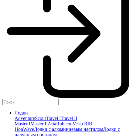
Лодки
Adventure
Scout
Travel I
Travel II
Master I
Master II
Arta
Rubicon
Vesta RIB
HonWave
Лодки с алюминиевым настилом
Лодки с
надувным настилом