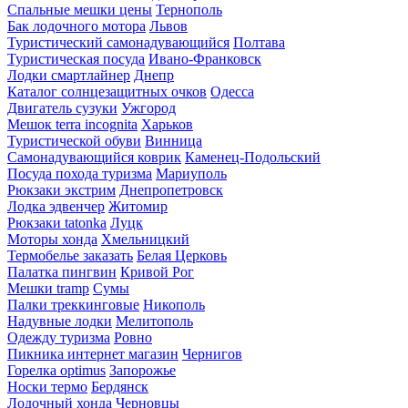
Спальные мешки цены
Тернополь
Бак лодочного мотора
Львов
Туристический самонадувающийся
Полтава
Туристическая посуда
Ивано-Франковск
Лодки смартлайнер
Днепр
Каталог солнцезащитных очков
Одесса
Двигатель сузуки
Ужгород
Мешок terra incognita
Харьков
Туристической обуви
Винница
Самонадувающийся коврик
Каменец-Подольский
Посуда похода туризма
Мариуполь
Рюкзаки экстрим
Днепропетровск
Лодка эдвенчер
Житомир
Рюкзаки tatonka
Луцк
Моторы хонда
Хмельницкий
Термобелье заказать
Белая Церковь
Палатка пингвин
Кривой Рог
Мешки tramp
Сумы
Палки треккинговые
Никополь
Надувные лодки
Мелитополь
Одежду туризма
Ровно
Пикника интернет магазин
Чернигов
Горелка optimus
Запорожье
Носки термо
Бердянск
Лодочный хонда
Черновцы