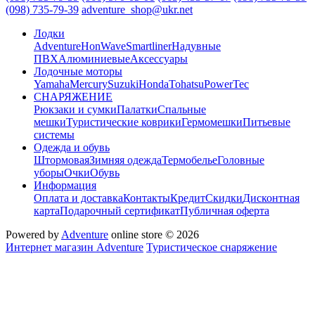
(098) 735-79-39
adventure_shop@ukr.net
Лодки
Adventure
HonWave
Smartliner
Надувные
ПВХ
Алюминиевые
Аксессуары
Лодочные моторы
Yamaha
Mercury
Suzuki
Honda
Tohatsu
PowerTec
СНАРЯЖЕНИЕ
Рюкзаки и сумки
Палатки
Спальные
мешки
Туристические коврики
Гермомешки
Питьевые
системы
Одежда и обувь
Штормовая
Зимняя одежда
Термобелье
Головные
уборы
Очки
Обувь
Информация
Оплата и доставка
Контакты
Кредит
Скидки
Дисконтная
карта
Подарочный сертификат
Публичная оферта
Powered by
Adventure
online store © 2026
Интернет магазин Adventure
Туристическое снаряжение