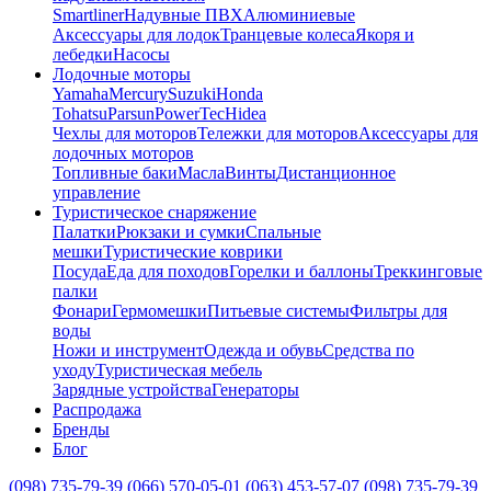
Smartliner
Надувные ПВХ
Алюминиевые
Аксессуары для лодок
Транцевые колеса
Якоря и
лебедки
Насосы
Лодочные моторы
Yamaha
Mercury
Suzuki
Honda
Tohatsu
Parsun
PowerTec
Hidea
Чехлы для моторов
Тележки для моторов
Аксессуары для
лодочных моторов
Топливные баки
Масла
Винты
Дистанционное
управление
Туристическое снаряжение
Палатки
Рюкзаки и сумки
Спальные
мешки
Туристические коврики
Посуда
Еда для походов
Горелки и баллоны
Треккинговые
палки
Фонари
Гермомешки
Питьевые системы
Фильтры для
воды
Ножи и инструмент
Одежда и обувь
Средства по
уходу
Туристическая мебель
Зарядные устройства
Генераторы
Распродажа
Бренды
Блог
(098) 735-79-39
(066) 570-05-01
(063) 453-57-07
(098) 735-79-39