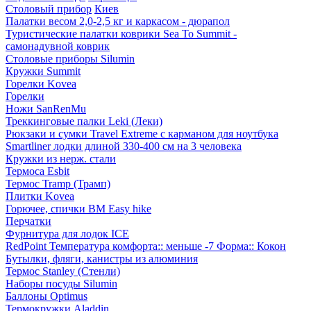
Столовый прибор
Киев
Палатки весом 2,0-2,5 кг и каркасом - дюрапол
Туристические палатки коврики Sea To Summit -
самонадувной коврик
Столовые приборы Silumin
Кружки Summit
Горелки Kovea
Горелки
Ножи SanRenMu
Треккинговые палки Leki (Леки)
Рюкзаки и сумки Travel Extreme с карманом для ноутбука
Smartliner лодки длиной 330-400 см на 3 человека
Кружки из нерж. стали
Термоса Esbit
Термос Tramp (Трамп)
Плитки Kovea
Горючее, спички BM Easy hike
Перчатки
Фурнитура для лодок ICE
RedPoint Температура комфорта:: меньше -7 Форма:: Кокон
Бутылки, фляги, канистры из алюминия
Термос Stanley (Стенли)
Наборы посуды Silumin
Баллоны Optimus
Термокружки Aladdin