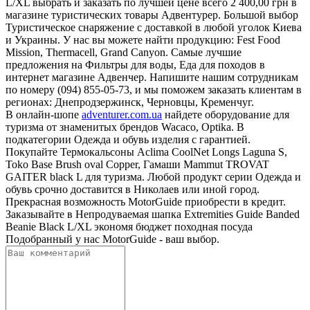
L/XL выбрать и заказать по лучшей цене всего 2 400,00 грн в
магазине туристических товары Адвентурер. Большой выбор
Туристическое снаряжение с доставкой в любой уголок Киева
и Украины. У нас вы можете найти продукцию: Fest Food
Mission, Thermacell, Grand Canyon. Самые лучшие
предложения на Фильтры для воды, Еда для походов в
интернет магазине Адвенчер. Напишите нашим сотрудникам
по номеру (094) 855-05-73, и мы поможем заказать клиентам в
регионах: Днепродзержинск, Черновцы, Кременчуг.
В онлайн-шопе
adventurer.com.ua
найдете оборудование для
туризма от знаменитых брендов Wacaco, Optika. В
подкатегории Одежда и обувь изделия с гарантией.
Покупайте Термокальсоны Aclima CoolNet Longs Laguna S,
Toko Base Brush oval Copper, Гамаши Mammut TROVAT
GAITER black L для туризма. Любой продукт серии Одежда и
обувь срочно доставится в Николаев или иной город.
Прекрасная возможность MotorGuide приобрести в кредит.
Заказывайте в Непродуваемая шапка Extremities Guide Banded
Beanie Black L/XL экономя бюджет походная посуда
Подобранный у нас MotorGuide - ваш выбор.