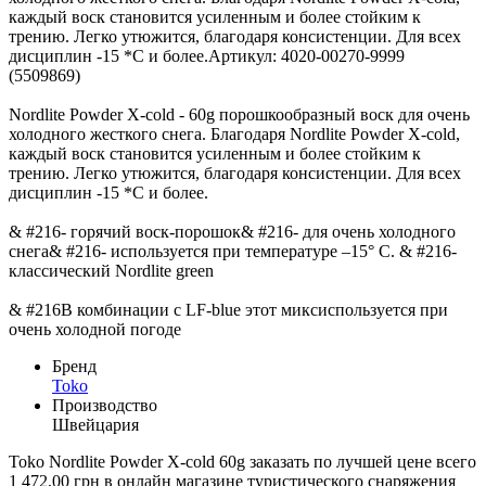
каждый воск становится усиленным и более стойким к
трению. Легко утюжится, благодаря консистенции. Для всех
дисциплин -15 *С и более.Артикул: 4020-00270-9999
(5509869)
Nordlite Powder X-cold - 60g порошкообразный воск для очень
холодного жесткого снега. Благодаря Nordlite Powder X-cold,
каждый воск становится усиленным и более стойким к
трению. Легко утюжится, благодаря консистенции. Для всех
дисциплин -15 *С и более.
& #216- горячий воск-порошок& #216- для очень холодного
снега& #216- используется при температуре –15° C. & #216-
классический Nordlite green
& #216В комбинации с LF-blue этот миксиспользуется при
очень холодной погоде
Бренд
Toko
Производство
Швейцария
Toko Nordlite Powder X-cold 60g заказать по лучшей цене всего
1 472,00 грн в онлайн магазине туристического снаряжения