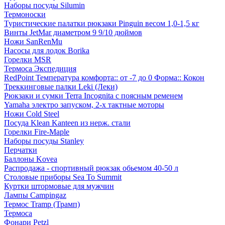
Наборы посуды Silumin
Термоноски
Туристические палатки рюкзаки Pinguin весом 1,0-1,5 кг
Винты JetMar диаметром 9 9/10 дюймов
Ножи SanRenMu
Насосы для лодок Borika
Горелки MSR
Термоса Экспедиция
RedPoint Температура комфорта:: от -7 до 0 Форма:: Кокон
Треккинговые палки Leki (Леки)
Рюкзаки и сумки Terra Incognita с поясным ременем
Yamaha электро запуском, 2-х тактные моторы
Ножи Cold Steel
Посуда Klean Kanteen из нерж. стали
Горелки Fire-Maple
Наборы посуды Stanley
Перчатки
Баллоны Kovea
Распродажа - спортивный рюкзак обьемом 40-50 л
Столовые приборы Sea To Summit
Куртки штормовые для мужчин
Лампы Campingaz
Термос Tramp (Трамп)
Термоса
Фонари Petzl