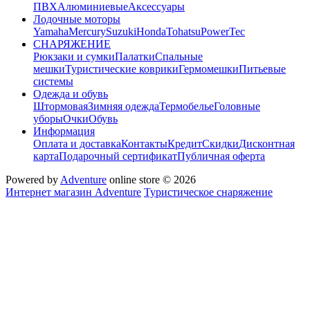
ПВХ
Алюминиевые
Аксессуары
Лодочные моторы
Yamaha
Mercury
Suzuki
Honda
Tohatsu
PowerTec
СНАРЯЖЕНИЕ
Рюкзаки и сумки
Палатки
Спальные
мешки
Туристические коврики
Гермомешки
Питьевые
системы
Одежда и обувь
Штормовая
Зимняя одежда
Термобелье
Головные
уборы
Очки
Обувь
Информация
Оплата и доставка
Контакты
Кредит
Скидки
Дисконтная
карта
Подарочный сертификат
Публичная оферта
Powered by
Adventure
online store © 2026
Интернет магазин Adventure
Туристическое снаряжение