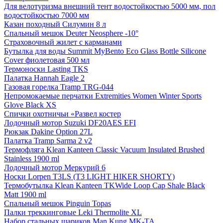
Для велотуризма внешний тент водостойкостью 5000 мм, пол
водостойкостью 7000 мм
Казан походный Силумин 8 л
Спальный мешок Deuter Neosphere -10°
Страховочный жилет с карманами
Бутылка для воды Summit MyBento Eco Glass Bottle Silicone
Cover фиолетовая 500 мл
Термоноски Lasting TKS
Палатка Hannah Eagle 2
Газовая горелка Tramp TRG-044
Непромокаемые перчатки Extremities Women Winter Sports
Glove Black XS
Спички охотничьи «Развел костер
Лодочный мотор Suzuki DF20AES EFI
Рюкзак Dakine Option 27L
Палатка Tramp Sarma 2 v2
Термофляга Klean Kanteen Classic Vacuum Insulated Brushed
Stainless 1900 ml
Лодочный мотор Меркурий 6
Носки Lorpen T3LS (T3 LIGHT HIKER SHORTY)
Термобутылка Klean Kanteen TKWide Loop Cap Shale Black
Matt 1900 ml
Спальный мешок Pinguin Topas
Палки треккинговые Leki Thermolite XL
Набор стальных шариков Man Kung MK-TA