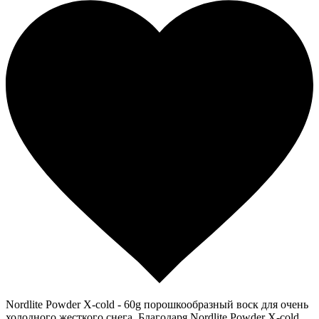
Nordlite Powder X-cold - 60g порошкообразный воск для очень
холодного жесткого снега. Благодаря Nordlite Powder X-cold,