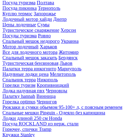
Посуда туризма
Полтава
Посуда пикника
Тернополь
Куплю термос
Запорожье
Лодочный мотор хайди
Днепр
Цены лодочные
Сумы
Туристическое снаряжение
Херсон
Посуды туризма
Ровно
Спальный мешок недорого
Украина
Мотор лодочный
Харьков
Все для лодочного мотора
Житомир
Спальный мешок заказать
Бердянск
Туристическая бензиновая
Львов
Палатки терра инкогнито
Мариуполь
Надувные лодки цена
Мелитополь
Спальник терра
Никополь
Горелки туризм
Кропивницкий
Лодка надувная пвх
Черновцы
Палатку hannah
Винница
Горелка optimus
Чернигов
Рюкзаки и сумки обьемом 95-100+ л, с поясным ременем
Спальные мешки Pinguin - Одеяло без капюшона
Лодки длиной 250 см Honda
Посуда ROCKLAND из нерж. стали
Горючее, спички Tramp
Кружки Stanley