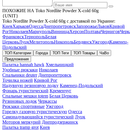
ПОХОЖИЕ НА Toko Nordlite Powder X-cold 60g
{UNIT}
Toko Nordlite Powder X-cold 60g с доставкой по Украине:
Киев
Харьков
Одесса
Днепропетровск
Запорожье
Львов
Кривой
Рог
Николаев
Мариуполь
Винница
Херсон
Полтава
Чернигов
Черк
Франковск
Тернополь
Белая
Церковь
Луцк
Мелитополь
Никополь
Бердянск
Ужгород
Каменец-
Подольский
ТОП Категории
Города
ТОП Теги
ТОП Товары
ЧаВо
Предложения
Палатка hannah hawk
Хмельницкий
Удобные рюкзаки
Николаев
Спальники deuter
Днепропетровск
Точилка ножей
Кривой Рог
Надувную резиновую лодку
Каменец-Подольский
Фонарь туристический
Кременчуг
Спальные мешки totem
Белая Церковь
Резиновых лодок
Черкассы
Рюкзаки спортивные
Ужгород
Горелку газовую туристическую
Одесса
Самонадувающийся туристический
Луцк
Моторов меркурий
Днепродзержинск
Палатка tramp grot
Киев