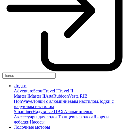
Лодки
Adventure
Scout
Travel I
Travel II
Master I
Master II
Arta
Rubicon
Vesta RIB
HonWave
Лодки с алюминиевым настилом
Лодки с
надувным настилом
Smartliner
Надувные ПВХ
Алюминиевые
Аксессуары для лодок
Транцевые колеса
Якоря и
лебедки
Насосы
Лодочные моторы