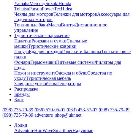
Yamaha
Mercury
Suzuki
Honda
Tohatsu
Parsun
PowerTec
Hidea
Чехлы для моторов
Тележки для моторов
Аксессуары для
лодочных моторов
Топливные баки
Масла
Винты
Дистанционное
управление
Туристическое снаряжение
Палатки
Рюкзаки и сумки
Спальные
мешки
Туристические коврики
Посуда
Еда для походов
Горелки и баллоны
Треккинговые
палки
Фонари
Гермомешки
Питьевые системы
Фильтры для
воды
Ножи и инструмент
Одежда и обувь
Средства по
уходу
Туристическая мебель
Зарядные устройства
Генераторы
Распродажа
Бренды
Блог
(098) 735-79-39
(066) 570-05-01
(063) 453-57-07
(098) 735-79-39
(098) 735-79-39
adventure_shop@ukr.net
Лодки
Adventure
HonWave
Smartliner
Надувные