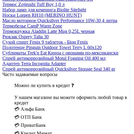
Термос Zojirushi Tuff Boy 1,0 л
Набор ламп для кемпинга Biolite Sitelight
Носки Lorpen RH10 (MERINO HUNT)
Масло моторное Quicksilver Performance 10W-30 4 литра
Термобелье CamP Warm Zone
Термокружка Aladdin Latte Mug 0,25L черная
Рюкзак Osprey Talia 30
Сухой спирт Fenix 9 таблеток - Біон Fenix
Полотенце Pinguin Outdoor Towel Terry L 60х120
Сублиматы Trek'n Eat Киноа с овощами по-мексикански
Спрей антикоррозийный Motul Fogging Oil 400 мл
Адаптер Terra Incognita Adapter
Спрей антикоррозийный Quicksilver Storage Seal 340 gr
Часто задаваемые вопросы
Можно ли купить в кредит ❓
У нашем магазине вы можете оформить любой товар в
кредит
💳 Альфа Банк
💳 ОТП Банк
💳 ПриватБанк
💳 Кредит Маркет