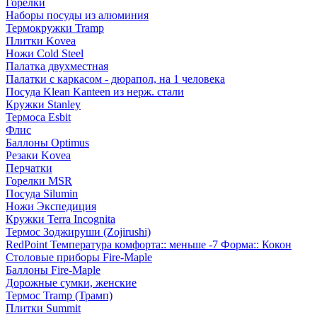
Горелки
Наборы посуды из алюминия
Термокружки Tramp
Плитки Kovea
Ножи Cold Steel
Палатка двухместная
Палатки с каркасом - дюрапол, на 1 человека
Посуда Klean Kanteen из нерж. стали
Кружки Stanley
Термоса Esbit
Флис
Баллоны Optimus
Резаки Kovea
Перчатки
Горелки MSR
Посуда Silumin
Ножи Экспедиция
Кружки Terra Incognita
Термос Зоджируши (Zojirushi)
RedPoint Температура комфорта:: меньше -7 Форма:: Кокон
Столовые приборы Fire-Maple
Баллоны Fire-Maple
Дорожные сумки, женские
Термос Tramp (Трамп)
Плитки Summit