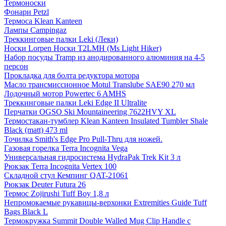
Термоноски
Фонари Petzl
Термоса Klean Kanteen
Лампы Campingaz
Треккинговые палки Leki (Леки)
Носки Lorpen Носки T2LMH (Ms Light Hiker)
Набор посуды Tramp из анодированного алюминия на 4-5
персон
Прокладка для болта редуктора мотора
Масло трансмиссионное Motul Translube SAE90 270 мл
Лодочный мотор Powertec 6 AMHS
Треккинговые палки Leki Edge II Ultralite
Перчатки OGSO Ski Mountaineering 7622HVY XL
Термостакан-тумблер Klean Kanteen Insulated Tumbler Shale
Black (matt) 473 ml
Точилка Smith's Edge Pro Pull-Thru для ножей.
Газовая горелка Terra Incognita Vega
Универсальная гидросистема HydraPak Trek Kit 3 л
Рюкзак Terra Incognita Vertex 100
Складной стул Кемпинг QAT-21061
Рюкзак Deuter Futura 26
Термос Zojirushi Tuff Boy 1,8 л
Непромокаемые рукавицы-верхонки Extremities Guide Tuff
Bags Black L
Термокружка Summit Double Walled Mug Clip Handle с