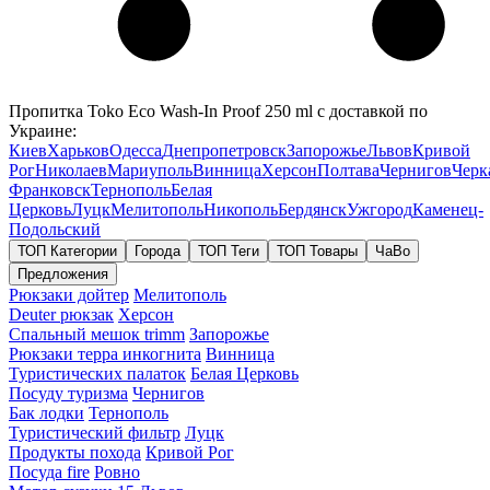
Пропитка Toko Eco Wash-In Proof 250 ml с доставкой по
Украине:
Киев
Харьков
Одесса
Днепропетровск
Запорожье
Львов
Кривой
Рог
Николаев
Мариуполь
Винница
Херсон
Полтава
Чернигов
Черк
Франковск
Тернополь
Белая
Церковь
Луцк
Мелитополь
Никополь
Бердянск
Ужгород
Каменец-
Подольский
ТОП Категории
Города
ТОП Теги
ТОП Товары
ЧаВо
Предложения
Рюкзаки дойтер
Мелитополь
Deuter рюкзак
Херсон
Спальный мешок trimm
Запорожье
Рюкзаки терра инкогнита
Винница
Туристических палаток
Белая Церковь
Посуду туризма
Чернигов
Бак лодки
Тернополь
Туристический фильтр
Луцк
Продукты похода
Кривой Рог
Посуда fire
Ровно