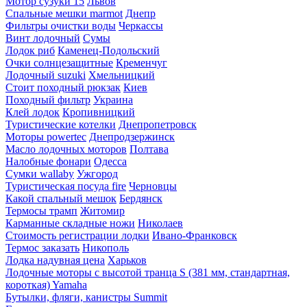
Мотор сузуки 15
Львов
Спальные мешки marmot
Днепр
Фильтры очистки воды
Черкассы
Винт лодочный
Сумы
Лодок риб
Каменец-Подольский
Очки солнцезащитные
Кременчуг
Лодочный suzuki
Хмельницкий
Стоит походный рюкзак
Киев
Походный фильтр
Украина
Клей лодок
Кропивницкий
Туристические котелки
Днепропетровск
Моторы powertec
Днепродзержинск
Масло лодочных моторов
Полтава
Налобные фонари
Одесса
Сумки wallaby
Ужгород
Туристическая посуда fire
Черновцы
Какой спальный мешок
Бердянск
Термосы трамп
Житомир
Карманные складные ножи
Николаев
Стоимость регистрации лодки
Ивано-Франковск
Термос заказать
Никополь
Лодка надувная цена
Харьков
Лодочные моторы с высотой транца S (381 мм, стандартная,
короткая) Yamaha
Бутылки, фляги, канистры Summit