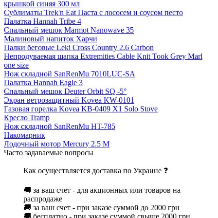
крышкой синяя 300 мл
Сублиматы Trek'n Eat Паста с лососем и соусом песто
Палатка Hannah Tribe 4
Спальный мешок Marmot Nanowave 35
Малиновый напиток Харчи
Палки беговые Leki Cross Country 2.6 Carbon
Непродуваемая шапка Extremities Cable Knit Took Grey Marl
one size
Нож складной SanRenMu 7010LUC-SA
Палатка Hannah Eagle 3
Спальный мешок Deuter Orbit SQ -5°
Экран ветрозащитный Kovea KW-0101
Газовая горелка Kovea KB-0409 X1 Solo Stove
Кресло Tramp
Нож складной SanRenMu HT-785
Накомарник
Лодочный мотор Mercury 2.5 M
Часто задаваемые вопросы
Как осуществляется доставка по Украине ❓
🚚 за ваш счет - для акционных или товаров на
распродаже
🚚 за ваш счет - при заказе суммой до 2000 грн
🚚 бесплатно - при заказе суммой свыше 2000 грн