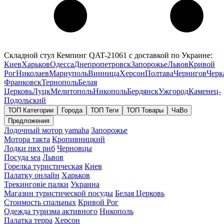
Складной стул Кемпинг QAT-21061 с доставкой по Украине:
Киев
Харьков
Одесса
Днепропетровск
Запорожье
Львов
Кривой
Рог
Николаев
Мариуполь
Винница
Херсон
Полтава
Чернигов
Черк
Франковск
Тернополь
Белая
Церковь
Луцк
Мелитополь
Никополь
Бердянск
Ужгород
Каменец-
Подольский
ТОП Категории
Города
ТОП Теги
ТОП Товары
ЧаВо
Предложения
Лодочный мотор yamaha
Запорожье
Мотора такта
Кропивницкий
Лодки пвх риб
Черновцы
Посуда sea
Львов
Горелка туристическая
Киев
Палатку онлайн
Харьков
Трекинговіе палки
Украина
Магазин туристической посуды
Белая Церковь
Стоимость спальных
Кривой Рог
Одежда туризма активного
Никополь
Палатка терра
Херсон