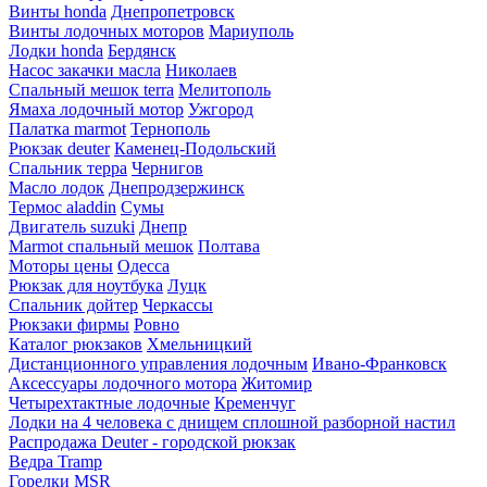
Винты honda
Днепропетровск
Винты лодочных моторов
Мариуполь
Лодки honda
Бердянск
Насос закачки масла
Николаев
Спальный мешок terra
Мелитополь
Ямаха лодочный мотор
Ужгород
Палатка marmot
Тернополь
Рюкзак deuter
Каменец-Подольский
Спальник терра
Чернигов
Масло лодок
Днепродзержинск
Термос aladdin
Сумы
Двигатель suzuki
Днепр
Marmot спальный мешок
Полтава
Моторы цены
Одесса
Рюкзак для ноутбука
Луцк
Спальник дойтер
Черкассы
Рюкзаки фирмы
Ровно
Каталог рюкзаков
Хмельницкий
Дистанционного управления лодочным
Ивано-Франковск
Аксессуары лодочного мотора
Житомир
Четырехтактные лодочные
Кременчуг
Лодки на 4 человека с днищем сплошной разборной настил
Распродажа Deuter - городской рюкзак
Ведра Tramp
Горелки MSR