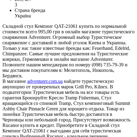
3
Страна бренда
Україна
Складной стул Кемпинг QAT-21061 купить по нормальной
стоимости всего 995,00 грн в онлайн магазине туристического
снаряжения Adventurer. Огромный выбор Туристическое
снаряжение с доставкой в любой уголок Киева и Украины.
Только у нас такие известные бренды как: Feuerhand, Edelrid,
Chimpanzee. Самые лучшие предложения на Туристические
коврики, Гермомешки в онлайн магазине Adventurer.
Позвоните нашим менеджерам по номеру (098) 735-79-39 и
мы доставим покупателям в: Мелитополь, Никополь,
Бердянск.
В магазине
adventurer.com.ua
найдете туристическую
амуницию от проверенных марок Grill Pro, Kilnex. В
подкатегории Туристическая мебель на все товары есть
гарантия Бронируйте Кресло Tramp Fisherman, Стул
вращающийся со спинкой Tramp, Стул кемпинговый Summit
Ashby Chair Pinnacle Green для хорошего отдыха. Товар из
линейки Туристическая мебель быстро доставится в
Черновцы или небольшой город. Присутствует возможность
Rucanor купить в кредит. Приобретите в Складной стул
Кемпинг QAT-21061 с выгодами для себя туристическая
горелка Выбранный Rucanor - идеальное решение.