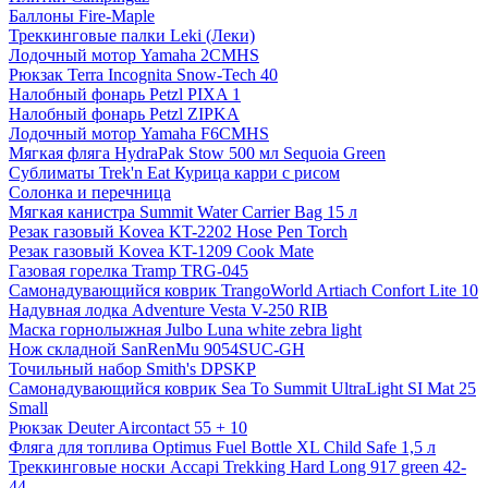
Баллоны Fire-Maple
Треккинговые палки Leki (Леки)
Лодочный мотор Yamaha 2CMHS
Рюкзак Terra Incognita Snow-Tech 40
Налобный фонарь Petzl PIXA 1
Налобный фонарь Petzl ZIPKA
Лодочный мотор Yamaha F6CMHS
Мягкая фляга HydraPak Stow 500 мл Sequoia Green
Сублиматы Trek'n Eat Курица карри с рисом
Солонка и перечница
Мягкая канистра Summit Water Carrier Bag 15 л
Резак газовый Kovea KT-2202 Hose Pen Torch
Резак газовый Kovea KT-1209 Cook Mate
Газовая горелка Tramp TRG-045
Самонадувающийся коврик TrangoWorld Artiach Confort Lite 10
Надувная лодка Adventure Vesta V-250 RIB
Маска горнолыжная Julbo Luna white zebra light
Нож складной SanRenMu 9054SUC-GH
Точильный набор Smith's DPSKP
Самонадувающийся коврик Sea To Summit UltraLight SI Mat 25
Small
Рюкзак Deuter Aircontact 55 + 10
Фляга для топлива Optimus Fuel Bottle XL Child Safe 1,5 л
Треккинговые носки Accapi Trekking Hard Long 917 green 42-
44