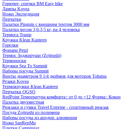
Горючее, спички BM Easy hike
Лампы Kovea
Ножи Экспедиция
Перчатки
Палатки Pinguin с внешним тентом 3000 мм
Палатки весом 3,0-3,5 кг, на 4 человека
Термоса Tramp
Кружки Klean Kanteen
Горелки
Фонари Petzl
Термос Зоджируши (Zojirushi)
Термоноски
Кружки Sea To Summit
Наборы посуды Summit
Винты диаметром 9 1/4 дюймов для моторов Tohatsu
Резаки Kovea
Термокружки Klean Kanteen
Перчатки OGSO
RedPoint Температура комфорта:: от 0 до +12 Форма:: Кокон
Палатка двухместная
Рюкзаки и сумки Travel Extreme - спортивный рюкзак
Посуда Zojirushi из полимера
Наборы посуды из анодир. алюминия
Ножи SanRenMu
Плитки Campingaz