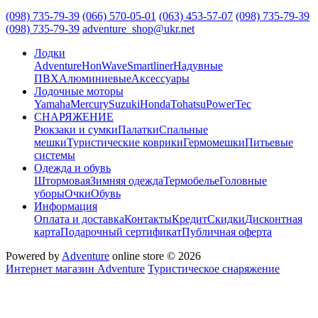
(098) 735-79-39
(066) 570-05-01
(063) 453-57-07
(098) 735-79-39
(098) 735-79-39
adventure_shop@ukr.net
Лодки
Adventure
HonWave
Smartliner
Надувные
ПВХ
Алюминиевые
Аксессуары
Лодочные моторы
Yamaha
Mercury
Suzuki
Honda
Tohatsu
PowerTec
СНАРЯЖЕНИЕ
Рюкзаки и сумки
Палатки
Спальные
мешки
Туристические коврики
Гермомешки
Питьевые
системы
Одежда и обувь
Штормовая
Зимняя одежда
Термобелье
Головные
уборы
Очки
Обувь
Информация
Оплата и доставка
Контакты
Кредит
Скидки
Дисконтная
карта
Подарочный сертификат
Публичная оферта
Powered by
Adventure
online store © 2026
Интернет магазин Adventure
Туристическое снаряжение