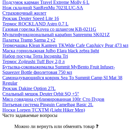
Подсумок карман Travel Extreme Molly 6 L
Нож складной SanRenMu 7023LUC-SA
Страховочный жилет
Рюкзак Deuter Speed Lite 16
Термос ROCKLAND Astro 0.7 L
Газовая горелка Kovea со шлангом KB-0211G
Мультифункциональный карабин Sanrenmu SK021Z
Палатка Tramp Sarma 2 v2
Термочашка Klean Kanteen TKWide Cafe CapJuicy Pear 473 мл
Маска горнолыжная Julbo Elara black zebra light
Набор посуды Terra Incognita Tri
Термос Zojirushi Tuff Boy 2,0 л
Бутылка-соковыжималка Summit MyBento Fruit Infuser-
Squeezer Bottle фиолетовая 750 мл
Самонадувающийся коврик Sea To Summit Camp SI Mat 38
Regular
Рюкзак Dakine Option 27L
Спальный мешок Deuter Orbit SQ +5°
Мясо говядина сублимированная 100г Сто Пудов
Питьевая система Pinguin Camelbag Basic 2L
Носки Lorpen TCXTM (Light Hiker Men)
Часто задаваемые вопросы
Можно ли вернуть или обменять товар ❓