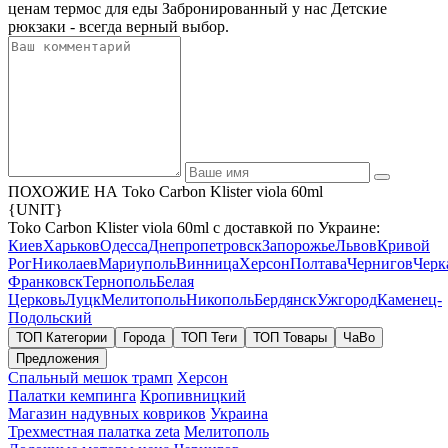
ценам термос для еды Забронированный у нас Детские
рюкзаки - всегда верный выбор.
ПОХОЖИЕ НА Toko Carbon Klister viola 60ml
{UNIT}
Toko Carbon Klister viola 60ml с доставкой по Украине:
Киев
Харьков
Одесса
Днепропетровск
Запорожье
Львов
Кривой
Рог
Николаев
Мариуполь
Винница
Херсон
Полтава
Чернигов
Черк
Франковск
Тернополь
Белая
Церковь
Луцк
Мелитополь
Никополь
Бердянск
Ужгород
Каменец-
Подольский
ТОП Категории
Города
ТОП Теги
ТОП Товары
ЧаВо
Предложения
Спальный мешок трамп
Херсон
Палатки кемпинга
Кропивницкий
Магазин надувных ковриков
Украина
Трехместная палатка zeta
Мелитополь