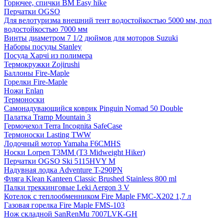
Горючее, спички BM Easy hike
Перчатки OGSO
Для велотуризма внешний тент водостойкостью 5000 мм, пол
водостойкостью 7000 мм
Винты диаметром 7 1/2 дюймов для моторов Suzuki
Наборы посуды Stanley
Посуда Харчі из полимера
Термокружки Zojirushi
Баллоны Fire-Maple
Горелки Fire-Maple
Ножи Enlan
Термоноски
Самонадувающийся коврик Pinguin Nomad 50 Double
Палатка Tramp Mountain 3
Гермочехол Terra Incognita SafeCase
Термоноски Lasting TWW
Лодочный мотор Yamaha F6CMHS
Носки Lorpen T3MM (T3 Midweight Hiker)
Перчатки OGSO Ski 5115HVY M
Надувная лодка Adventure T-290PN
Фляга Klean Kanteen Classic Brushed Stainless 800 ml
Палки треккинговые Leki Aergon 3 V
Котелок с теплообменником Fire Maple FMC-Х202 1,7 л
Газовая горелка Fire Maple FMS-103
Нож складной SanRenMu 7007LVK-GH