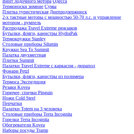
Винт лодочного мотора
Одесса
Термоноски зимние
Сумы
Плитка туристическая
Днепродзержинск
2-х тактные моторы c мощностью 50-70 л.с. и управление
мотором - румпель
Распродажа Travel Extreme рюкзаков
Бутылки, фляги, канистры HydraPak
Термокружки Stanley
Столовые приборы Silumin
Кружки Sea To Summit
Палатка двухместная
Плитки Summit
Палатки Travel Extreme с каркасом - дюрапол
Фонари Petzl
Бутылки, фляги, канистры из полимера
Термоса Экспедиция
Резаки Kovea
Горючее, спички Pinguin
Ножи Cold Steel
Перчатки
Палатки Totem на 3 человека
Столовые приборы Terra Incognita
Горелки Terra Incognita
Обогреватели Kovea
Наборы посуды Tramp