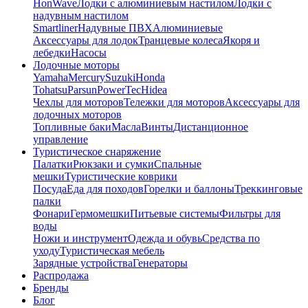
HonWave
Лодки с алюминиевым настилом
Лодки с
надувным настилом
Smartliner
Надувные ПВХ
Алюминиевые
Аксессуары для лодок
Транцевые колеса
Якоря и
лебедки
Насосы
Лодочные моторы
Yamaha
Mercury
Suzuki
Honda
Tohatsu
Parsun
PowerTec
Hidea
Чехлы для моторов
Тележки для моторов
Аксессуары для
лодочных моторов
Топливные баки
Масла
Винты
Дистанционное
управление
Туристическое снаряжение
Палатки
Рюкзаки и сумки
Спальные
мешки
Туристические коврики
Посуда
Еда для походов
Горелки и баллоны
Треккинговые
палки
Фонари
Гермомешки
Питьевые системы
Фильтры для
воды
Ножи и инструмент
Одежда и обувь
Средства по
уходу
Туристическая мебель
Зарядные устройства
Генераторы
Распродажа
Бренды
Блог