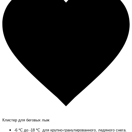
Клистер для беговых лыж
-6 *С до -18 *С для крупно-гранулированного, ледяного снега.