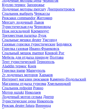
Лодочные моторы цена
Чернигов
Куплю термос
Запорожье
Лодочные моторы mercury
Днепропетровск
Спальник выбрать
Черкассы
Рюкзаки commandor
Житомир
Mercury лодочный
Львов
Туристическая еда
Черновцы
Нож нескладной
Кременчуг
Трехместная палатка
Луцк
Спальные мешки deuter
Ужгород
Газовые горелки туристические
Бердянск
Горелка газовая
Ивано-Франковск
Спальный мешок marmot
Кривой Рог
Мебель для отдыха природе
Полтава
Тент туристический
Тернополь
Aladdin термос
Киев
Горелки tramp
Мариуполь
2т лодочных моторов
Харьков
Интернет магазин рюкзаков
Каменец-Подольский
Магазины отдыха туризма
Хмельницкий
Спальник redpoint
Ровно
Мотор suzuki
Николаев
Лодочный мотор сельва
Днепр
Туристические цена
Никополь
Рюкзак deuter futura
Винница