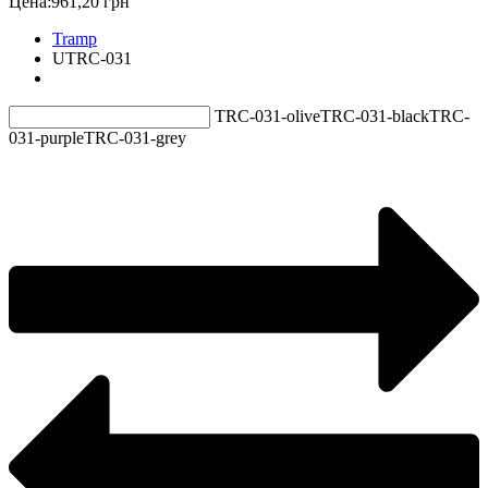
Цена:
961,20 грн
Tramp
UTRC-031
TRC-031-olive
TRC-031-black
TRC-
031-purple
TRC-031-grey