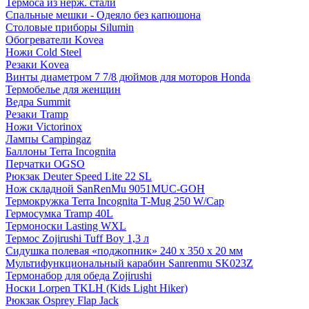
Термоса из нерж. стали
Спальные мешки - Одеяло без капюшона
Столовые приборы Silumin
Обогреватели Kovea
Ножи Cold Steel
Резаки Kovea
Винты диаметром 7 7/8 дюймов для моторов Honda
Термобелье для женщин
Ведра Summit
Резаки Tramp
Ножи Victorinox
Лампы Campingaz
Баллоны Terra Incognita
Перчатки OGSO
Рюкзак Deuter Speed Lite 22 SL
Нож складной SanRenMu 9051MUC-GOH
Термокружка Terra Incognita T-Mug 250 W/Cap
Гермосумка Tramp 40L
Термоноски Lasting WXL
Термос Zojirushi Tuff Boy 1,3 л
Сидушка полевая «поджопник» 240 x 350 х 20 мм
Мультифункциональный карабин Sanrenmu SK023Z
Термонабор для обеда Zojirushi
Носки Lorpen TKLH (Kids Light Hiker)
Рюкзак Osprey Flap Jack