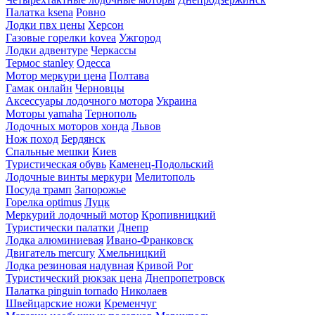
Палатка ksena
Ровно
Лодки пвх цены
Херсон
Газовые горелки kovea
Ужгород
Лодки адвентуре
Черкассы
Термос stanley
Одесса
Мотор меркури цена
Полтава
Гамак онлайн
Черновцы
Аксессуары лодочного мотора
Украина
Моторы yamaha
Тернополь
Лодочных моторов хонда
Львов
Нож поход
Бердянск
Спальные мешки
Киев
Туристическая обувь
Каменец-Подольский
Лодочные винты меркури
Мелитополь
Посуда трамп
Запорожье
Горелка optimus
Луцк
Меркурий лодочный мотор
Кропивницкий
Туристически палатки
Днепр
Лодка алюминиевая
Ивано-Франковск
Двигатель mercury
Хмельницкий
Лодка резиновая надувная
Кривой Рог
Туристический рюкзак цена
Днепропетровск
Палатка pinguin tornado
Николаев
Швейцарские ножи
Кременчуг