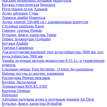
Магазин необычных подарков
Мариуполь
Кружка туристическая
Винница
Регистрация лодок
Харьков
Лодку adventure
Сумы
Термосы aladdin
Никополь
Лодки длиной 330-400 см с алюминиевым корпусом
Столовые приборы Харчі
Горючее, спички Pinguin
Бутылки, фляги, канистры Tramp
Термос Зоджируши (Zojirushi)
Кружки Aladdin
Горелки Campingaz
Для велотуризма внешний тент водостойкостью 5000 мм, пол
водостойкостью 7000 мм
Yamaha лодочные моторы мощностью 8-15 л.с. и управлением
румпель
Спальные мешки Terra Incognita - Одеяло без капюшона
Наборы посуды из анодир. алюминия
Распродажа Pinguin рюкзаков
Кружки Экспедиция
Термокружки ROCKLAND
Баллоны Optimus
Перчатки
Adventure надувная лодка и надувным днищем Air Deck
Бутылки, фляги, канистры HydraPak