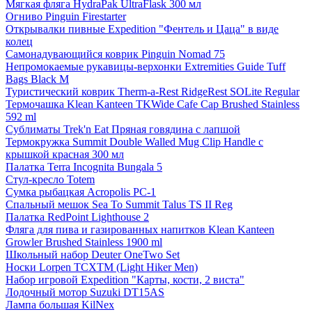
Мягкая фляга HydraPak UltraFlask 300 мл
Огниво Pinguin Firestarter
Открывалки пивные Expedition "Фентель и Цаца" в виде
колец
Самонадувающийся коврик Pinguin Nomad 75
Непромокаемые рукавицы-верхонки Extremities Guide Tuff
Bags Black M
Туристический коврик Therm-a-Rest RidgeRest SOLite Regular
Термочашка Klean Kanteen TKWide Cafe Cap Brushed Stainless
592 ml
Сублиматы Trek'n Eat Пряная говядина с лапшой
Термокружка Summit Double Walled Mug Clip Handle с
крышкой красная 300 мл
Палатка Terra Incognita Bungala 5
Стул-кресло Totem
Сумка рыбацкая Acropolis РС-1
Спальный мешок Sea To Summit Talus TS II Reg
Палатка RedPoint Lighthouse 2
Фляга для пива и газированных напитков Klean Kanteen
Growler Brushed Stainless 1900 ml
Школьный набор Deuter OneTwo Set
Носки Lorpen TCXTM (Light Hiker Men)
Набор игровой Expedition "Карты, кости, 2 виста"
Лодочный мотор Suzuki DT15AS
Лампа большая KilNex