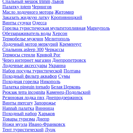
Спальный мешок trimm
Львов
Палатку totem
Чернигов
Масло лодочного мотора
Житомир
Заказать жидкую латку
Кропивницкий
Винты сузуки
Одесса
Горелка туристическая мультитопливная
Мариуполь
Обеззараживатель воды
Херсон
Термобелье мужчин
Мелитополь
Лодочный мотор меркурий
Кременчуг
Спальник asleep 300
Черкассы
Термосы стенли
Кривой Рог
Через интернет магазин
Днепропетровск
Лодочные аксессуары
Украина
Набор посуды туристической
Полтава
Походный фильтр аквафор
Сумы
Походная горелка
Никополь
Палатка pinguin tornado
Белая Церковь
Рюкзак terra incognita
Каменец-Подольский
Резиновая лодка пвх
Днепродзержинск
Винты mercury
Запорожье
Hannah палатка
Винница
Походный набор
Харьков
Товары туризма
Днепр
Ножи муэла
Ивано-Франковск
Тент туристический
Луцк