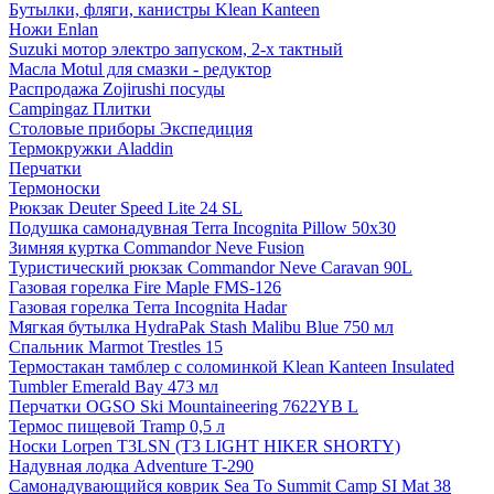
Бутылки, фляги, канистры Klean Kanteen
Ножи Enlan
Suzuki мотор электро запуском, 2-х тактный
Масла Motul для смазки - редуктор
Распродажа Zojirushi посуды
Campingaz Плитки
Столовые приборы Экспедиция
Термокружки Aladdin
Перчатки
Термоноски
Рюкзак Deuter Speed Lite 24 SL
Подушка самонадувная Terra Incognita Pillow 50x30
Зимняя куртка Commandor Neve Fusion
Туристический рюкзак Commandor Neve Caravan 90L
Газовая горелка Fire Maple FMS-126
Газовая горелка Terra Incognita Hadar
Мягкая бутылка HydraPak Stash Malibu Blue 750 мл
Спальник Marmot Trestles 15
Термостакан тамблер с соломинкой Klean Kanteen Insulated
Tumbler Emerald Bay 473 мл
Перчатки OGSO Ski Mountaineering 7622YB L
Термос пищевой Tramp 0,5 л
Носки Lorpen T3LSN (T3 LIGHT HIKER SHORTY)
Надувная лодка Adventure T-290
Самонадувающийся коврик Sea To Summit Camp SI Mat 38