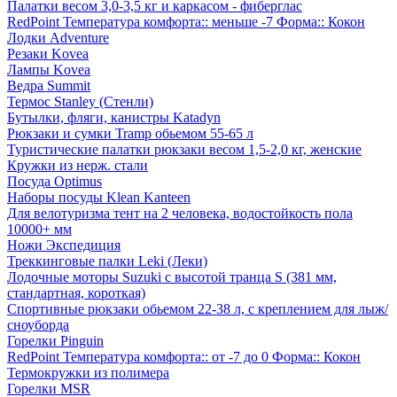
Палатки весом 3,0-3,5 кг и каркасом - фиберглас
RedPoint Температура комфорта:: меньше -7 Форма:: Кокон
Лодки Adventure
Резаки Kovea
Лампы Kovea
Ведра Summit
Термос Stanley (Стенли)
Бутылки, фляги, канистры Katadyn
Рюкзаки и сумки Tramp обьемом 55-65 л
Туристические палатки рюкзаки весом 1,5-2,0 кг, женские
Кружки из нерж. стали
Посуда Optimus
Наборы посуды Klean Kanteen
Для велотуризма тент на 2 человека, водостойкость пола
10000+ мм
Ножи Экспедиция
Треккинговые палки Leki (Леки)
Лодочные моторы Suzuki с высотой транца S (381 мм,
стандартная, короткая)
Спортивные рюкзаки обьемом 22-38 л, с креплением для лыж/
сноуборда
Горелки Pinguin
RedPoint Температура комфорта:: от -7 до 0 Форма:: Кокон
Термокружки из полимера
Горелки MSR