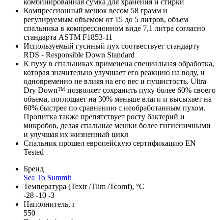
комбинированная сумка для хранения и стирки
Компрессионный мешок весом 58 грамм и
регулируемым объемом от 15 до 5 литров, объем
спальника в компрессионном виде 7,1 литра согласно
стандарта ASTM F1853-11
Используемый гусиный пух соотвествует стандарту
RDS - Responsible Down Standard
К пуху в спальниках применена специальная обработка,
которая значительно улучшает его реакцию на воду, и
одновременно не влияя на его вес и пушистость. Ultra
Dry Down™ позволяет сохранить пуху более 60% своего
объема, поглощает на 30% меньше влаги и высыхает на
60% быстрее по сравнению с необработанным пухом.
Пропитка также препятствует росту бактерий и
микробов, делая спальные мешки более гигиеничными
и улучшая их жизненный цикл
Спальник прошел европейскую сертификацию EN
Tested
Бренд
Sea To Summit
Температура (Textr /Tlim /Tcomf), °C
-28 -10 -3
Наполнитель, г
550