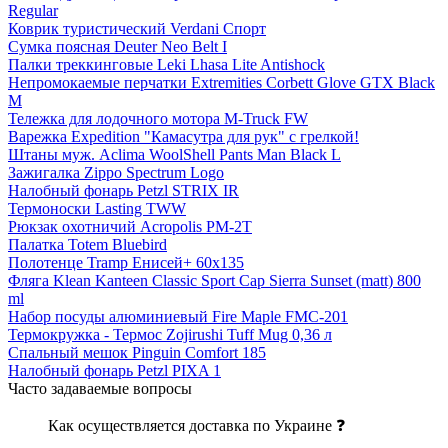
Regular
Коврик туристический Verdani Спорт
Сумка поясная Deuter Neo Belt I
Палки треккинговые Leki Lhasa Lite Antishock
Непромокаемые перчатки Extremities Corbett Glove GTX Black
M
Тележка для лодочного мотора M-Truck FW
Варежка Expedition "Камасутра для рук" с грелкой!
Штаны муж. Aclima WoolShell Pants Man Black L
Зажигалка Zippo Spectrum Logo
Налобный фонарь Petzl STRIX IR
Термоноски Lasting TWW
Рюкзак охотничий Acropolis РМ-2T
Палатка Totem Bluebird
Полотенце Tramp Енисей+ 60x135
Фляга Klean Kanteen Classic Sport Cap Sierra Sunset (matt) 800
ml
Набор посуды алюминиевый Fire Maple FMC-201
Термокружка - Термос Zojirushi Tuff Mug 0,36 л
Спальный мешок Pinguin Comfort 185
Налобный фонарь Petzl PIXA 1
Часто задаваемые вопросы
Как осуществляется доставка по Украине ❓