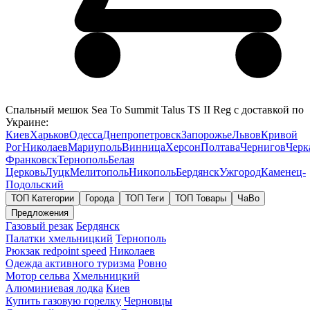
Спальный мешок Sea To Summit Talus TS II Reg с доставкой по
Украине:
Киев
Харьков
Одесса
Днепропетровск
Запорожье
Львов
Кривой
Рог
Николаев
Мариуполь
Винница
Херсон
Полтава
Чернигов
Черк
Франковск
Тернополь
Белая
Церковь
Луцк
Мелитополь
Никополь
Бердянск
Ужгород
Каменец-
Подольский
ТОП Категории
Города
ТОП Теги
ТОП Товары
ЧаВо
Предложения
Газовый резак
Бердянск
Палатки хмельницкий
Тернополь
Рюкзак redpoint speed
Николаев
Одежда активного туризма
Ровно
Мотор сельва
Хмельницкий
Алюминиевая лодка
Киев
Купить газовую горелку
Черновцы