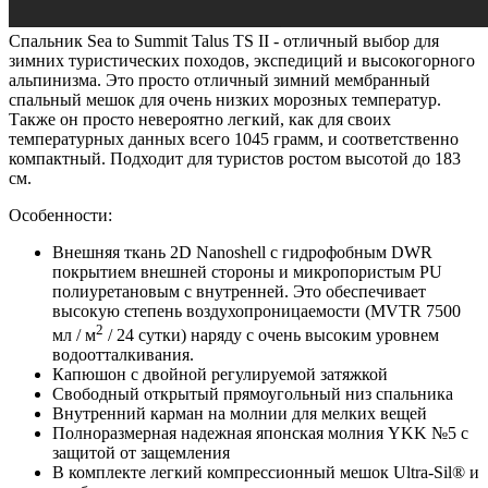
Спальник Sea to Summit Talus TS II - отличный выбор для
зимних туристических походов, экспедиций и высокогорного
альпинизма. Это просто отличный зимний мембранный
спальный мешок для очень низких морозных температур.
Также он просто невероятно легкий, как для своих
температурных данных всего 1045 грамм, и соответственно
компактный. Подходит для туристов ростом высотой до 183
см.
Особенности:
Внешняя ткань 2D Nanoshell с гидрофобным DWR
покрытием внешней стороны и микропористым PU
полиуретановым с внутренней. Это обеспечивает
высокую степень воздухопроницаемости (MVTR 7500
2
мл / м
/ 24 сутки) наряду с очень высоким уровнем
водоотталкивания.
Капюшон с двойной регулируемой затяжкой
Свободный открытый прямоугольный низ спальника
Внутренний карман на молнии для мелких вещей
Полноразмерная надежная японская молния YKK №5 с
защитой от защемления
В комплекте легкий компрессионный мешок Ultra-Sil® и