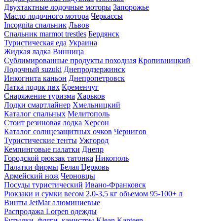
Двухтактные лодочные моторы
Запорожье
Масло лодочного мотора
Черкассы
Incognita спальник
Львов
Спальник marmot trestles
Бердянск
Туристическая еда
Украина
Жидкая ладка
Винница
Сублимированные продукты походная
Кропивницкий
Лодочный suzuki
Днепродзержинск
Инкогнита каньон
Днепропетровск
Латка лодок пвх
Кременчуг
Снаряжение туризма
Харьков
Лодки смартлайнер
Хмельницкий
Каталог спальных
Мелитополь
Стоит резиновая лодка
Херсон
Каталог солнцезащитных очков
Чернигов
Туристические тенты
Ужгород
Кемпинговые палатки
Днепр
Городской рюкзак татонка
Никополь
Палатки фирмы
Белая Церковь
Армейский нож
Черновцы
Посуды туристический
Ивано-Франковск
Рюкзаки и сумки весом 2,0-3,5 кг обьемом 95-100+ л
Винты JetMar алюминиевые
Распродажа Lorpen одежды
Бутылки, фляги, канистры Klean Kanteen