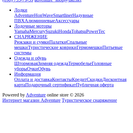
Лодки
Adventure
HonWave
Smartliner
Надувные
ПВХ
Алюминиевые
Аксессуары
Лодочные моторы
Yamaha
Mercury
Suzuki
Honda
Tohatsu
PowerTec
СНАРЯЖЕНИЕ
Рюкзаки и сумки
Палатки
Спальные
мешки
Туристические коврики
Гермомешки
Питьевые
системы
Одежда и обувь
Штормовая
Зимняя одежда
Термобелье
Головные
уборы
Очки
Обувь
Информация
Оплата и доставка
Контакты
Кредит
Скидки
Дисконтная
карта
Подарочный сертификат
Публичная оферта
Powered by
Adventure
online store © 2026
Интернет магазин Adventure
Туристическое снаряжение