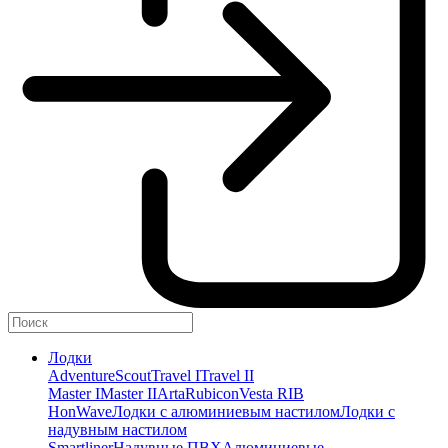
Лодки
Adventure
Scout
Travel I
Travel II
Master I
Master II
Arta
Rubicon
Vesta RIB
HonWave
Лодки с алюминиевым настилом
Лодки с
надувным настилом
Smartliner
Надувные ПВХ
Алюминиевые