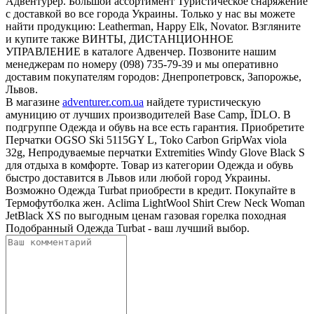
Адвентурер. Большой ассортимент Туристическое снаряжение
с доставкой во все города Украины. Только у нас вы можете
найти продукцию: Leatherman, Happy Elk, Novator. Взгляните
и купите также ВИНТЫ, ДИСТАНЦИОННОЕ
УПРАВЛЕНИЕ в каталоге Адвенчер. Позвоните нашим
менеджерам по номеру (098) 735-79-39 и мы оперативно
доставим покупателям городов: Днепропетровск, Запорожье,
Львов.
В магазине
adventurer.com.ua
найдете туристическую
амуницию от лучших производителей Base Camp, ЇDLO. В
подгруппе Одежда и обувь на все есть гарантия. Приобретите
Перчатки OGSO Ski 5115GY L, Toko Carbon GripWax viola
32g, Непродуваемые перчатки Extremities Windy Glove Black S
для отдыха в комфорте. Товар из категории Одежда и обувь
быстро доставится в Львов или любой город Украины.
Возможно Одежда Turbat приобрести в кредит. Покупайте в
Термофутболка жен. Aclima LightWool Shirt Crew Neck Woman
JetBlack XS по выгодным ценам газовая горелка походная
Подобранный Одежда Turbat - ваш лучший выбор.