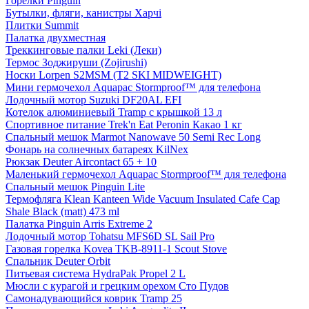
Горелки Pinguin
Бутылки, фляги, канистры Харчі
Плитки Summit
Палатка двухместная
Треккинговые палки Leki (Леки)
Термос Зоджируши (Zojirushi)
Носки Lorpen S2MSM (T2 SKI MIDWEIGHT)
Мини гермочехол Aquapac Stormproof™ для телефона
Лодочный мотор Suzuki DF20AL EFI
Котелок алюминиевый Tramp с крышкой 13 л
Спортивное питание Trek'n Eat Peronin Какао 1 кг
Спальный мешок Marmot Nanowave 50 Semi Rec Long
Фонарь на солнечных батареях KilNex
Рюкзак Deuter Aircontact 65 + 10
Маленький гермочехол Aquapac Stormproof™ для телефона
Спальный мешок Pinguin Lite
Термофляга Klean Kanteen Wide Vacuum Insulated Cafe Cap
Shale Black (matt) 473 ml
Палатка Pinguin Arris Extreme 2
Лодочный мотор Tohatsu MFS6D SL Sail Pro
Газовая горелка Kovea TKB-8911-1 Scout Stove
Спальник Deuter Orbit
Питьевая система HydraPak Propel 2 L
Мюсли с курагой и грецким орехом Сто Пудов
Самонадувающийся коврик Tramp 25