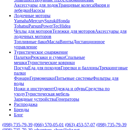
Аксессуары для лодок
Транцевые колеса
Якоря и
лебедки
Насосы
Лодочные моторы
Yamaha
Mercury
Suzuki
Honda
Tohatsu
Parsun
PowerTec
Hidea
Чехлы для моторов
Тележки для моторов
Аксессуары для
лодочных моторов
Топливные баки
Масла
Винты
Дистанционное
управление
Туристическое снаряжение
Палатки
Рюкзаки и сумки
Спальные
мешки
Туристические коврики
Посуда
Еда для походов
Горелки и баллоны
Треккинговые
палки
Фонари
Гермомешки
Питьевые системы
Фильтры для
воды
Ножи и инструмент
Одежда и обувь
Средства по
уходу
Туристическая мебель
Зарядные устройства
Генераторы
Распродажа
Бренды
Блог
(098) 735-79-39
(066) 570-05-01
(063) 453-57-07
(098) 735-79-39
(098) 735-79-39
adventure_shop@ukr.net