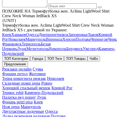
ПОХОЖИЕ НА Термофутболка жен. Aclima LightWool Shirt
Crew Neck Woman JetBlack XS
{UNIT}
Термофутболка жен. Aclima LightWool Shirt Crew Neck Woman
JetBlack XS с доставкой по Украине:
Киев
Харьков
Одесса
Днепропетровск
Запорожье
Львов
Кривой
Рог
Николаев
Мариуполь
Винница
Херсон
Полтава
Чернигов
Черк
Франковск
Тернополь
Белая
Церковь
Луцк
Мелитополь
Никополь
Бердянск
Ужгород
Каменец-
Подольский
ТОП Категории
Города
ТОП Теги
ТОП Товары
ЧаВо
Предложения
Рюкзаки онлайн
Сумы
Фонари петцл
Житомир
Терра инкогнита рюкзак
Николаев
Складные ножи цена
Ровно
Хороший спальный мешок
Кривой Рог
Термос esbit
Каменец-Подольский
Палатка ред поинт
Луцк
Фонарь petzl pixa
Киев
Нож цена
Мариуполь
Двухтактные лодочные
Одесса
Лодка резиновая надувная
Полтава