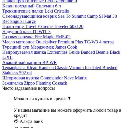
Палки треккинговые Leki Aergonlite II
Казан походный Силумин 6 л
Треккинговые палки Leki Cristallo
Самонадувающийся коврик Sea To Summit Camp SI Mat 38
Rectangular Large
Полотенце Travel Extreme Traveler 60х120
Надувной каяк ITIWIT 3
Газовая горелка Fire Maple FMS-02
Масло моторное Quicksilver Premium Plus TC-W3 4 литра
Турецкий суп Мерджимек James Cook
Непродуваемая шапка Extremities Guide Banded Beanie Black
L/XL
Аварийный рацион BP-WR
Термофляга Klean Kanteen Classic Vacuum Insulated Brushed
Stainless 592 ml
Штормовая куртка Commandor Neve Matrix
Зажигалка Zippo Flaming Cossack
Часто задаваемые вопросы
Можно ли купить в кредит ❓
У нашем магазине вы можете оформить любой товар в
кредит
💳 Альфа Банк