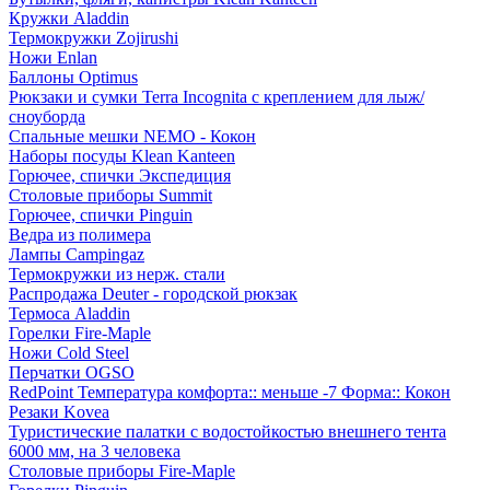
Кружки Aladdin
Термокружки Zojirushi
Ножи Enlan
Баллоны Optimus
Рюкзаки и сумки Terra Incognita с креплением для лыж/
сноуборда
Спальные мешки NEMO - Кокон
Наборы посуды Klean Kanteen
Горючее, спички Экспедиция
Столовые приборы Summit
Горючее, спички Pinguin
Ведра из полимера
Лампы Campingaz
Термокружки из нерж. стали
Распродажа Deuter - городской рюкзак
Термоса Aladdin
Горелки Fire-Maple
Ножи Cold Steel
Перчатки OGSO
RedPoint Температура комфорта:: меньше -7 Форма:: Кокон
Резаки Kovea
Туристические палатки с водостойкостью внешнего тента
6000 мм, на 3 человека
Столовые приборы Fire-Maple