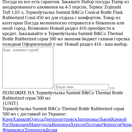
Посуда на все есть гарантия. Закажите Набор посуды Tramp из
анодированного алюминия на 4-5 персон, Термос Zojirushi
Tuff 1,03 л, Термобутылка Summit B&Co Conical Bottle Flask
Rubberized Coral 450 мл для отдыха с комфортом. Товар из
категории Посуда молниеносно отправится в Никополь или
иной город. Возможно Новый раздел 416 приобрести в
кредит. Заказывайте в Термобутылка Summit B&Co Thermal
Bottle Rubberized серая 500 мл экономя бюджет газовая горелка
походная Оформленный у нас Новый раздел 416 - ваш выбор.
ПОХОЖИЕ НА Термобутылка Summit B&Co Thermal Bottle
Rubberized серая 500 мл
{UNIT}
Термобутылка Summit B&Co Thermal Bottle Rubberized серая
500 мл с доставкой по Украине:
Киев
Харьков
Одесса
Днепропетровск
Запорожье
Львов
Кривой
Рог
Николаев
Мариуполь
Винница
Херсон
Полтава
Чернигов
Черк
Франковск
Тернополь
Белая