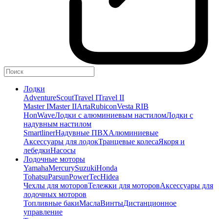
Лодки
Adventure
Scout
Travel I
Travel II
Master I
Master II
Arta
Rubicon
Vesta RIB
HonWave
Лодки с алюминиевым настилом
Лодки с
надувным настилом
Smartliner
Надувные ПВХ
Алюминиевые
Аксессуары для лодок
Транцевые колеса
Якоря и
лебедки
Насосы
Лодочные моторы
Yamaha
Mercury
Suzuki
Honda
Tohatsu
Parsun
PowerTec
Hidea
Чехлы для моторов
Тележки для моторов
Аксессуары для
лодочных моторов
Топливные баки
Масла
Винты
Дистанционное
управление