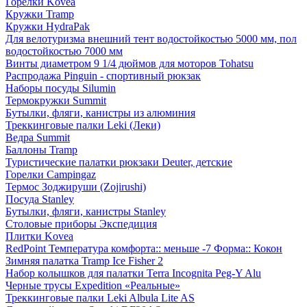
Горелки Kovea
Кружки Tramp
Кружки HydraPak
Для велотуризма внешний тент водостойкостью 5000 мм, пол
водостойкостью 7000 мм
Винты диаметром 9 1/4 дюймов для моторов Tohatsu
Распродажа Pinguin - спортивный рюкзак
Наборы посуды Silumin
Термокружки Summit
Бутылки, фляги, канистры из алюминия
Треккинговые палки Leki (Леки)
Ведра Summit
Баллоны Tramp
Туристические палатки рюкзаки Deuter, детские
Горелки Campingaz
Термос Зоджируши (Zojirushi)
Посуда Stanley
Бутылки, фляги, канистры Stanley
Столовые приборы Экспедиция
Плитки Kovea
RedPoint Температура комфорта:: меньше -7 Форма:: Кокон
Зимняя палатка Tramp Ice Fisher 2
Набор колышков для палатки Terra Incognita Peg-Y Alu
Черные трусы Expedition «Реальные»
Треккинговые палки Leki Albula Lite AS