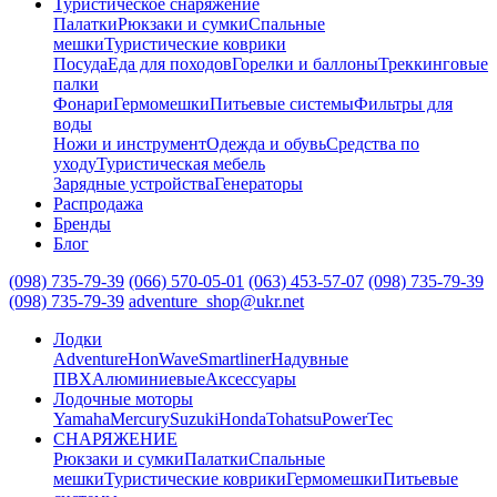
Туристическое снаряжение
Палатки
Рюкзаки и сумки
Спальные
мешки
Туристические коврики
Посуда
Еда для походов
Горелки и баллоны
Треккинговые
палки
Фонари
Гермомешки
Питьевые системы
Фильтры для
воды
Ножи и инструмент
Одежда и обувь
Средства по
уходу
Туристическая мебель
Зарядные устройства
Генераторы
Распродажа
Бренды
Блог
(098) 735-79-39
(066) 570-05-01
(063) 453-57-07
(098) 735-79-39
(098) 735-79-39
adventure_shop@ukr.net
Лодки
Adventure
HonWave
Smartliner
Надувные
ПВХ
Алюминиевые
Аксессуары
Лодочные моторы
Yamaha
Mercury
Suzuki
Honda
Tohatsu
PowerTec
СНАРЯЖЕНИЕ
Рюкзаки и сумки
Палатки
Спальные
мешки
Туристические коврики
Гермомешки
Питьевые