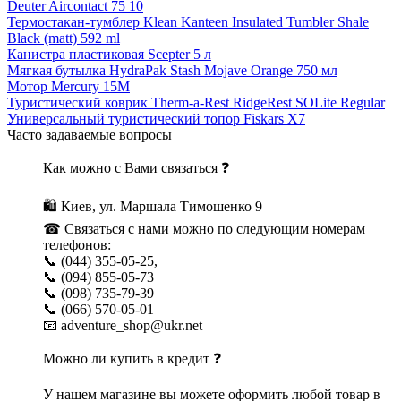
Deuter Aircontact 75 10
Термостакан-тумблер Klean Kanteen Insulated Tumbler Shale
Black (matt) 592 ml
Канистра пластиковая Scepter 5 л
Мягкая бутылка HydraPak Stash Mojave Orange 750 мл
Мотор Mercury 15M
Туристический коврик Therm-a-Rest RidgeRest SOLite Regular
Универсальный туристический топор Fiskars X7
Часто задаваемые вопросы
Как можно с Вами связаться ❓
🛍 Киев, ул. Маршала Тимошенко 9
☎ Связаться с нами можно по следующим номерам
телефонов:
📞 (044) 355-05-25,
📞 (094) 855-05-73
📞 (098) 735-79-39
📞 (066) 570-05-01
📧 adventure_shop@ukr.net
Можно ли купить в кредит ❓
У нашем магазине вы можете оформить любой товар в