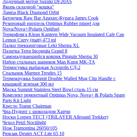
Лодочный мотор Suzuki DF20AS
Якорь складной "кошка"
Лампа Black Diamond Orbit
Батончик Raw Bar Арахис-Курага James Cook
Резиновый ниппель Optimus Rubber nippel для
Nova/Nova+/Polaris Optifuel
Термофляга Klean Kanteen Wide Vacuum Insulated Cafe Cap
Lemon Curry (matt) 473 ml
Палки треккинговые Leki Sherpa XL
Палатка Terra Incognita Grand 8
Самонадувающийся коврик Pinguin Sherpa 30
Набор стальных шариков Man Kung MK-TA
Термосумка рыбацкая Acropolis СД-2
Спальник Marmot Trestles 15
Термокружка Summit Double Walled Mug Clip Handle с
крышкой зеленая 300 мл
Миска Summit Stainless Steel Bowl сталь 15 см
Комплект ремонтный Optimus Nova, Nova+ & Polaris Spare
Parts Kit Light
Кресло Tramp Chairman
Чиа-Пудинг с шоколадом Харчи
Носки Lorpen TECT (TRILAYER Allround Trekker)
Чехол Petzl Noctilight
Нож Tramontina 26050/105
Рюкзак Deuter ACT Lite 65 10