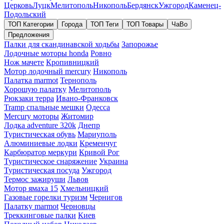
Церковь
Луцк
Мелитополь
Никополь
Бердянск
Ужгород
Каменец-
Подольский
ТОП Категории
Города
ТОП Теги
ТОП Товары
ЧаВо
Предложения
Палки для скандинавской ходьбы
Запорожье
Лодочные моторы honda
Ровно
Нож мачете
Кропивницкий
Мотор лодочный mercury
Никополь
Палатка marmot
Тернополь
Хорошую палатку
Мелитополь
Рюкзаки терра
Ивано-Франковск
Tramp спальные мешки
Одесса
Mercury моторы
Житомир
Лодка adventure 320k
Днепр
Туристическая обувь
Мариуполь
Алюминиевые лодки
Кременчуг
Карбюратор меркури
Кривой Рог
Туристическое снаряжение
Украина
Туристическая посуда
Ужгород
Термос зажируши
Львов
Мотор ямаха 15
Хмельницкий
Газовые горелки туризм
Чернигов
Палатку marmot
Черновцы
Треккинговые палки
Киев