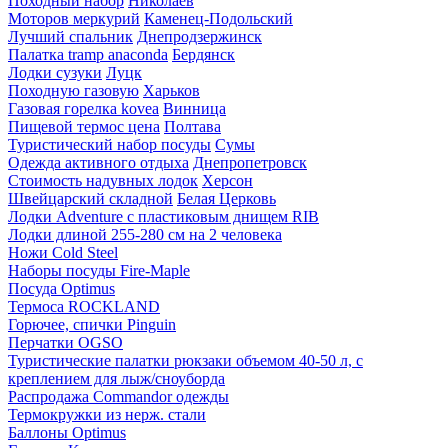
Походный набор
Николаев
Моторов меркурий
Каменец-Подольский
Лучший спальник
Днепродзержинск
Палатка tramp anaconda
Бердянск
Лодки сузуки
Луцк
Походную газовую
Харьков
Газовая горелка kovea
Винница
Пищевой термос цена
Полтава
Туристический набор посуды
Сумы
Одежда активного отдыха
Днепропетровск
Стоимость надувных лодок
Херсон
Швейцарский складной
Белая Церковь
Лодки Adventure с пластиковым днищем RIB
Лодки длиной 255-280 см на 2 человека
Ножи Cold Steel
Наборы посуды Fire-Maple
Посуда Optimus
Термоса ROCKLAND
Горючее, спички Pinguin
Перчатки OGSO
Туристические палатки рюкзаки объемом 40-50 л, с
креплением для лыж/сноуборда
Распродажа Commandor одежды
Термокружки из нерж. стали
Баллоны Optimus