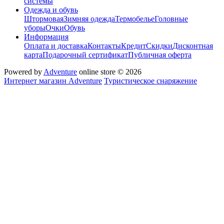
системы
Одежда и обувь
Штормовая
Зимняя одежда
Термобелье
Головные
уборы
Очки
Обувь
Информация
Оплата и доставка
Контакты
Кредит
Скидки
Дисконтная
карта
Подарочный сертификат
Публичная оферта
Powered by
Adventure
online store © 2026
Интернет магазин Adventure
Туристическое снаряжение