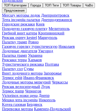
Подольский
ТОП Категории
Города
ТОП Теги
ТОП Товары
ЧаВо
Предложения
Mercury моторы лодок
Днепропетровск
Terra incognita палатки
Днепродзержинск
Городские рюкзаки
Киев
Походную газовую плитку
Мелитополь
Гребной винт катера
Кропивницкий
Рюкзак osprey kestrel
Мариуполь
Палатку трамп
Ровно
Газовую горелку туристическую
Николаев
Лодочные двигателя
Ужгород
Палатка трамп
Украина
Рюкзаки терра
Харьков
Туристического рюкзака
Полтава
Палатку сол
Сумы
Винт лодочного мотора
Запорожье
Термос esbit
Ивано-Франковск
Лодочные моторы меркурий
Черкассы
Рюкзак велосипедный
Луцк
Термос tramp
Чернигов
Victorinox ножи цена
Днепр
Мешки terra incognita
Никополь
Kovea газовая
Бердянск
Перевозки мотора
Каменец-Подольский