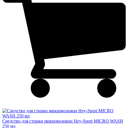
Cредство для стирки микроволокон Hey-Sport MIСRO WASH
250 мл