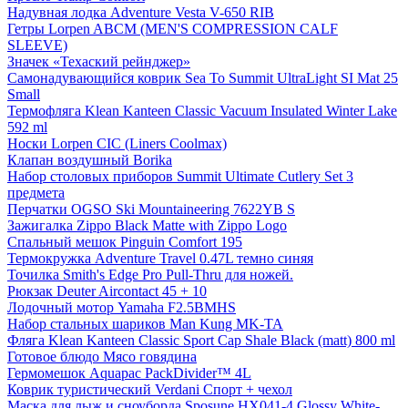
Надувная лодка Adventure Vesta V-650 RIB
Гетры Lorpen ABCM (MEN'S COMPRESSION CALF
SLEEVE)
Значек «Техаский рейнджер»
Самонадувающийся коврик Sea To Summit UltraLight SI Mat 25
Small
Термофляга Klean Kanteen Classic Vacuum Insulated Winter Lake
592 ml
Носки Lorpen CIC (Liners Coolmax)
Клапан воздушный Borika
Набор столовых приборов Summit Ultimate Cutlery Set 3
предмета
Перчатки OGSO Ski Mountaineering 7622YB S
Зажигалка Zippo Black Matte with Zippo Logo
Спальный мешок Pinguin Comfort 195
Термокружка Adventure Travel 0.47L темно синяя
Точилка Smith's Edge Pro Pull-Thru для ножей.
Рюкзак Deuter Aircontact 45 + 10
Лодочный мотор Yamaha F2.5BMHS
Набор стальных шариков Man Kung MK-TA
Фляга Klean Kanteen Classic Sport Cap Shale Black (matt) 800 ml
Готовое блюдо Мясо говядина
Гермомешок Aquapac PackDivider™ 4L
Коврик туристический Verdani Спорт + чехол
Маска для лыж и сноуборда Sposune HX041-4 Glossy White-