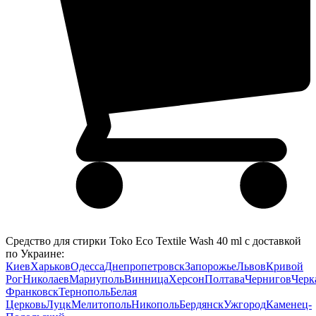
Средство для стирки Toko Eco Textile Wash 40 ml с доставкой
по Украине:
Киев
Харьков
Одесса
Днепропетровск
Запорожье
Львов
Кривой
Рог
Николаев
Мариуполь
Винница
Херсон
Полтава
Чернигов
Черк
Франковск
Тернополь
Белая
Церковь
Луцк
Мелитополь
Никополь
Бердянск
Ужгород
Каменец-