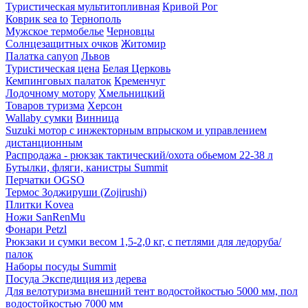
Туристическая мультитопливная
Кривой Рог
Коврик sea to
Тернополь
Мужское термобелье
Черновцы
Солнцезащитных очков
Житомир
Палатка canyon
Львов
Туристическая цена
Белая Церковь
Кемпинговых палаток
Кременчуг
Лодочному мотору
Хмельницкий
Товаров туризма
Херсон
Wallaby сумки
Винница
Suzuki мотор с инжекторным впрыском и управлением
дистанционным
Распродажа - рюкзак тактический/охота обьемом 22-38 л
Бутылки, фляги, канистры Summit
Перчатки OGSO
Термос Зоджируши (Zojirushi)
Плитки Kovea
Ножи SanRenMu
Фонари Petzl
Рюкзаки и сумки весом 1,5-2,0 кг, с петлями для ледоруба/
палок
Наборы посуды Summit
Посуда Экспедиция из дерева
Для велотуризма внешний тент водостойкостью 5000 мм, пол
водостойкостью 7000 мм