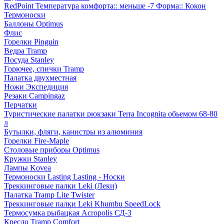
RedPoint Температура комфорта:: меньше -7 Форма:: Кокон
Термоноски
Баллоны Optimus
Флис
Горелки Pinguin
Ведра Tramp
Посуда Stanley
Горючее, спички Tramp
Палатка двухместная
Ножи Экспедиция
Резаки Campingaz
Перчатки
Туристические палатки рюкзаки Terra Incognita обьемом 68-80
л
Бутылки, фляги, канистры из алюминия
Горелки Fire-Maple
Столовые приборы Optimus
Кружки Stanley
Лампы Kovea
Термоноски Lasting Lasting - Носки
Треккинговые палки Leki (Леки)
Палатка Tramp Lite Twister
Треккинговые палки Leki Khumbu SpeedLock
Термосумка рыбацкая Acropolis СД-3
Кресло Tramp Comfort