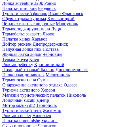
Лодка adventure 320k
Ровно
Палатки пингвин
Бердянск
Туристический фонарь
Ивано-Франковск
Обувь отдыха туризма
Хмельницкий
Четырехтактные лодочные
Мариуполь
Термос зоджируши цена
Луцк
Термобелье заказать
Львов
Палатка ханах
Харьков
Дойтер рюкзак
Днепродзержинск
Надувная лодка пвх
Полтава
Жидкая латка лодок
Черновцы
Термос kovea
Киев
Рюкзак ребенку
Кропивницкий
Походный газовый баллон
Днепропетровск
Палки скандинавская
Мелитополь
Термоноски цена
Сумы
Снаряжение активного отдыха
Одесса
Туризма активного
Херсон
Магазин туристических палаток
Никополь
Лодочный suzuki
Днепр
Мотор suzuki df2
Тернополь
Туристический тент
Житомир
Рюкзаки deuter
Николаев
Палатка tramp nishe
Украина
Сузуки лодочные
Чернигов