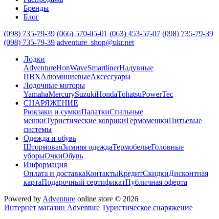
Бренды
Блог
(098) 735-79-39
(066) 570-05-01
(063) 453-57-07
(098) 735-79-39
(098) 735-79-39
adventure_shop@ukr.net
Лодки
Adventure
HonWave
Smartliner
Надувные
ПВХ
Алюминиевые
Аксессуары
Лодочные моторы
Yamaha
Mercury
Suzuki
Honda
Tohatsu
PowerTec
СНАРЯЖЕНИЕ
Рюкзаки и сумки
Палатки
Спальные
мешки
Туристические коврики
Гермомешки
Питьевые
системы
Одежда и обувь
Штормовая
Зимняя одежда
Термобелье
Головные
уборы
Очки
Обувь
Информация
Оплата и доставка
Контакты
Кредит
Скидки
Дисконтная
карта
Подарочный сертификат
Публичная оферта
Powered by
Adventure
online store © 2026
Интернет магазин Adventure
Туристическое снаряжение