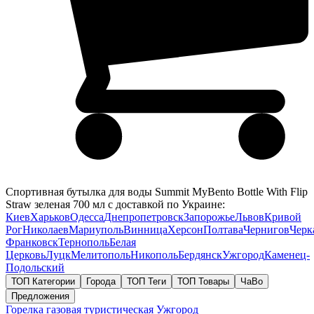
Спортивная бутылка для воды Summit MyBento Bottle With Flip
Straw зеленая 700 мл с доставкой по Украине:
Киев
Харьков
Одесса
Днепропетровск
Запорожье
Львов
Кривой
Рог
Николаев
Мариуполь
Винница
Херсон
Полтава
Чернигов
Черк
Франковск
Тернополь
Белая
Церковь
Луцк
Мелитополь
Никополь
Бердянск
Ужгород
Каменец-
Подольский
ТОП Категории
Города
ТОП Теги
ТОП Товары
ЧаВо
Предложения
Горелка газовая туристическая
Ужгород