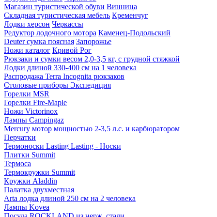
Магазин туристической обуви
Винница
Складная туристическая мебель
Кременчуг
Лодки херсон
Черкассы
Редуктор лодочного мотора
Каменец-Подольский
Deuter сумка поясная
Запорожье
Ножи каталог
Кривой Рог
Рюкзаки и сумки весом 2,0-3,5 кг, с грудной стяжкой
Лодки длиной 330-400 см на 1 человека
Распродажа Terra Incognita рюкзаков
Столовые приборы Экспедиция
Горелки MSR
Горелки Fire-Maple
Ножи Victorinox
Лампы Campingaz
Mercury мотор мощностью 2-3,5 л.с. и карбюратором
Перчатки
Термоноски Lasting Lasting - Носки
Плитки Summit
Термоса
Термокружки Summit
Кружки Aladdin
Палатка двухместная
Arta лодка длиной 250 см на 2 человека
Лампы Kovea
Посуда ROCKLAND из нерж. стали