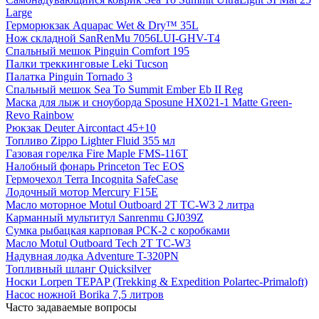
Large
Герморюкзак Aquapac Wet & Dry™ 35L
Нож складной SanRenMu 7056LUI-GHV-T4
Спальный мешок Pinguin Comfort 195
Палки треккинговые Leki Tucson
Палатка Pinguin Tornado 3
Спальный мешок Sea To Summit Ember Eb II Reg
Маска для лыж и сноуборда Sposune HX021-1 Matte Green-
Revo Rainbow
Рюкзак Deuter Aircontact 45+10
Топливо Zippo Lighter Fluid 355 мл
Газовая горелка Fire Maple FMS-116T
Налобный фонарь Princeton Tec EOS
Гермочехол Terra Incognita SafeCase
Лодочный мотор Mercury F15E
Масло моторное Motul Outboard 2T TC-W3 2 литра
Карманный мультитул Sanrenmu GJ039Z
Сумка рыбацкая карповая РСК-2 с коробками
Масло Motul Outboard Tech 2T TC-W3
Надувная лодка Adventure T-320PN
Топливный шланг Quicksilver
Носки Lorpen TEPAP (Trekking & Expedition Polartec-Primaloft)
Насос ножной Borika 7,5 литров
Часто задаваемые вопросы