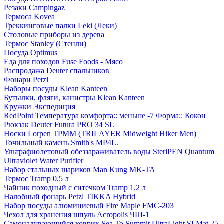
Резаки Campingaz
Термоса Kovea
Треккинговые палки Leki (Леки)
Столовые приборы из дерева
Термос Stanley (Стенли)
Посуда Optimus
Еда для походов Fuse Foods - Мясо
Распродажа Deuter спальников
Фонари Petzl
Наборы посуды Klean Kanteen
Бутылки, фляги, канистры Klean Kanteen
Кружки Экспедиция
RedPoint Температура комфорта:: меньше -7 Форма:: Кокон
Рюкзак Deuter Futura PRO 34 SL
Носки Lorpen TPMM (TRILAYER Midweight Hiker Men)
Точильный камень Smith's MP4L.
Ультрафиолетовый обеззараживатель воды SteriPEN Quantum
Ultraviolet Water Purifier
Набор стальных шариков Man Kung MK-TA
Термос Tramp 0,5 л
Чайник походный с ситечком Tramp 1,2 л
Налобный фонарь Petzl TIKKA Hybrid
Набор посуды алюминиевый Fire Maple FMC-203
Чехол для хранения шпуль Acropolis ЧШ-1
Самонадувающийся коврик Sea To Summit UltraLight SI Mat 25