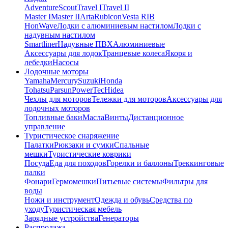
Adventure
Scout
Travel I
Travel II
Master I
Master II
Arta
Rubicon
Vesta RIB
HonWave
Лодки с алюминиевым настилом
Лодки с
надувным настилом
Smartliner
Надувные ПВХ
Алюминиевые
Аксессуары для лодок
Транцевые колеса
Якоря и
лебедки
Насосы
Лодочные моторы
Yamaha
Mercury
Suzuki
Honda
Tohatsu
Parsun
PowerTec
Hidea
Чехлы для моторов
Тележки для моторов
Аксессуары для
лодочных моторов
Топливные баки
Масла
Винты
Дистанционное
управление
Туристическое снаряжение
Палатки
Рюкзаки и сумки
Спальные
мешки
Туристические коврики
Посуда
Еда для походов
Горелки и баллоны
Треккинговые
палки
Фонари
Гермомешки
Питьевые системы
Фильтры для
воды
Ножи и инструмент
Одежда и обувь
Средства по
уходу
Туристическая мебель
Зарядные устройства
Генераторы
Распродажа