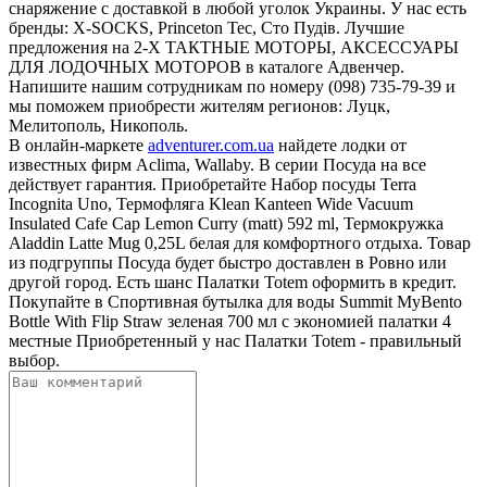
снаряжение с доставкой в любой уголок Украины. У нас есть
бренды: X-SOCKS, Princeton Tec, Сто Пудів. Лучшие
предложения на 2-Х ТАКТНЫЕ МОТОРЫ, АКСЕССУАРЫ
ДЛЯ ЛОДОЧНЫХ МОТОРОВ в каталоге Адвенчер.
Напишите нашим сотрудникам по номеру (098) 735-79-39 и
мы поможем приобрести жителям регионов: Луцк,
Мелитополь, Никополь.
В онлайн-маркете
adventurer.com.ua
найдете лодки от
известных фирм Aclima, Wallaby. В серии Посуда на все
действует гарантия. Приобретайте Набор посуды Terra
Incognita Uno, Термофляга Klean Kanteen Wide Vacuum
Insulated Cafe Cap Lemon Curry (matt) 592 ml, Термокружка
Aladdin Latte Mug 0,25L белая для комфортного отдыха. Товар
из подгруппы Посуда будет быстро доставлен в Ровно или
другой город. Есть шанс Палатки Totem оформить в кредит.
Покупайте в Спортивная бутылка для воды Summit MyBento
Bottle With Flip Straw зеленая 700 мл с экономией палатки 4
местные Приобретенный у нас Палатки Totem - правильный
выбор.