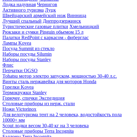
Лодка надувная
Чернигов
Активного туризма
Луцк
Швейцарский армейский нож
Винница
Лучший спальный
Днепродзержинск
Туристические газовые плитки
Хмельницкий
Рюкзаки и сумки Pinguin обьемом 15 л
Палатки RedPoint с каркасом - фиберглас
Лампы Kovea
Посуда Summit из стекло
Наборы посуды Silumin
Наборы посуды Stanley
Флис
Перчатки OGSO
Tohatsu мотор электро запуском, мощностью 30-40 л.с.
Винты сталь нержавейка для моторов Honda
Горелки Kovea
Термокружки Stanley
Горючее, спички Экспедиция
Столовые приборы из нерж. стали
Ножи Victorinox
Для велотуризма тент на 2 человека, водостойкость пола
10000+ мм
Scout лодки весом 30-40 кг на 3 человека
Столовые приборы Terra Incognita
Баллоны Terra Incognita