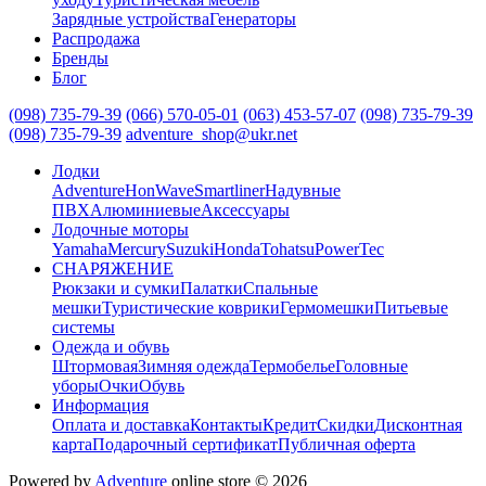
Зарядные устройства
Генераторы
Распродажа
Бренды
Блог
(098) 735-79-39
(066) 570-05-01
(063) 453-57-07
(098) 735-79-39
(098) 735-79-39
adventure_shop@ukr.net
Лодки
Adventure
HonWave
Smartliner
Надувные
ПВХ
Алюминиевые
Аксессуары
Лодочные моторы
Yamaha
Mercury
Suzuki
Honda
Tohatsu
PowerTec
СНАРЯЖЕНИЕ
Рюкзаки и сумки
Палатки
Спальные
мешки
Туристические коврики
Гермомешки
Питьевые
системы
Одежда и обувь
Штормовая
Зимняя одежда
Термобелье
Головные
уборы
Очки
Обувь
Информация
Оплата и доставка
Контакты
Кредит
Скидки
Дисконтная
карта
Подарочный сертификат
Публичная оферта
Powered by
Adventure
online store © 2026