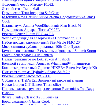
Самонадувающийся коврик Pinguin Horn 30
Лодочный мотор Mercury F15EL
Легкий тент Tramp 6x6
Гермочехол Terra Incognita SafeCase
Батончик Raw Bar Финики-Семена Подсолнечника James
Cook
Штаны муж. Aclima WoolShell Pants Man Black M
Герморюкзак Aquapac Toccoa™ 28L
Рюкзак Deuter Futura PRO 44 EL
Чехол от дождя для велорюкзака Commandor 50 л
Набор посуды алюминиевый Fire Maple FMC-204
Мясо свинина сублимированная 100г Сто Пудов
Кемпинговая лампа с 2 съемными фонарями Summit Storm
Force Rechargeable COB Lantern
Палки треккинговые Leki Yukon Antishock
Большой гермочехол Aquapac Whanganui™ планшетов
Комплект ремонтный Optimus HIKER+ Extensive Repair Kit
Питьевая система HydraPak Shape-Shift 2 л
Рюкзак Deuter Aircontact 65+10
Сублиматы Trek'n Eat Ванильный рисовый пудинг
Носки Lorpen CIT (Liners Thermolite)
Непромокаемые рукавицы-верхонки Extremities Top Bags
Black S
Фляга Stanley Classic 0.23L Зеленая
Борщ украинский James Cook