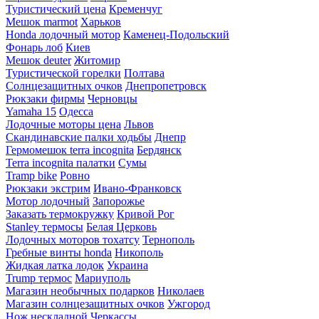
Туристический цена
Кременчуг
Мешок marmot
Харьков
Honda лодочный мотор
Каменец-Подольский
Фонарь лоб
Киев
Мешок deuter
Житомир
Туристической горелки
Полтава
Солнцезащитных очков
Днепропетровск
Рюкзаки фирмы
Черновцы
Yamaha 15
Одесса
Лодочные моторы цена
Львов
Скандинавские палки ходьбы
Днепр
Гермомешок terra incognita
Бердянск
Terra incognita палатки
Сумы
Tramp bike
Ровно
Рюкзаки экстрим
Ивано-Франковск
Мотор лодочный
Запорожье
Заказать термокружку
Кривой Рог
Stanley термосы
Белая Церковь
Лодочных моторов тохатсу
Тернополь
Гребные винты honda
Никополь
Жидкая латка лодок
Украина
Trump термос
Мариуполь
Магазин необычных подарков
Николаев
Магазин солнцезащитных очков
Ужгород
Нож нескладной
Черкассы