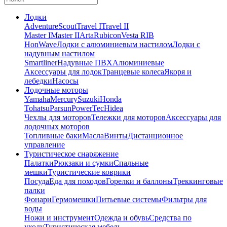
Лодки
Adventure
Scout
Travel I
Travel II
Master I
Master II
Arta
Rubicon
Vesta RIB
HonWave
Лодки с алюминиевым настилом
Лодки с
надувным настилом
Smartliner
Надувные ПВХ
Алюминиевые
Аксессуары для лодок
Транцевые колеса
Якоря и
лебедки
Насосы
Лодочные моторы
Yamaha
Mercury
Suzuki
Honda
Tohatsu
Parsun
PowerTec
Hidea
Чехлы для моторов
Тележки для моторов
Аксессуары для
лодочных моторов
Топливные баки
Масла
Винты
Дистанционное
управление
Туристическое снаряжение
Палатки
Рюкзаки и сумки
Спальные
мешки
Туристические коврики
Посуда
Еда для походов
Горелки и баллоны
Треккинговые
палки
Фонари
Гермомешки
Питьевые системы
Фильтры для
воды
Ножи и инструмент
Одежда и обувь
Средства по
уходу
Туристическая мебель