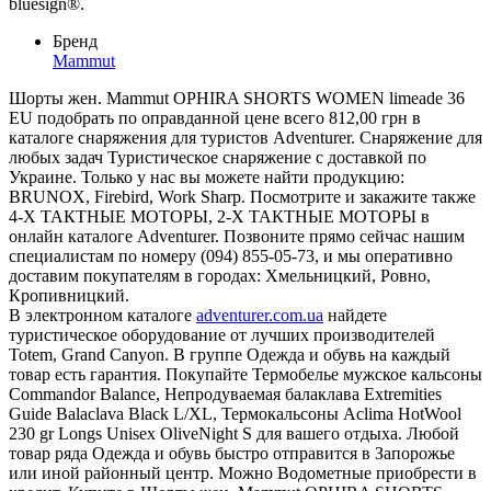
bluesign®.
Бренд
Mammut
Шорты жен. Mammut OPHIRA SHORTS WOMEN limeade 36
EU подобрать по оправданной цене всего 812,00 грн в
каталоге снаряжения для туристов Adventurer. Снаряжение для
любых задач Туристическое снаряжение с доставкой по
Украине. Только у нас вы можете найти продукцию:
BRUNOX, Firebird, Work Sharp. Посмотрите и закажите также
4-Х ТАКТНЫЕ МОТОРЫ, 2-Х ТАКТНЫЕ МОТОРЫ в
онлайн каталоге Adventurer. Позвоните прямо сейчас нашим
специалистам по номеру (094) 855-05-73, и мы оперативно
доставим покупателям в городах: Хмельницкий, Ровно,
Кропивницкий.
В электронном каталоге
adventurer.com.ua
найдете
туристическое оборудование от лучших производителей
Totem, Grand Canyon. В группе Одежда и обувь на каждый
товар есть гарантия. Покупайте Термобелье мужское кальсоны
Commandor Balance, Непродуваемая балаклава Extremities
Guide Balaclava Black L/XL, Термокальсоны Aclima HotWool
230 gr Longs Unisex OliveNight S для вашего отдыха. Любой
товар ряда Одежда и обувь быстро отправится в Запорожье
или иной районный центр. Можно Водометные приобрести в