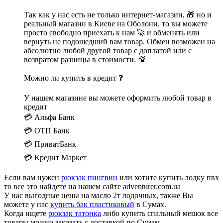
Так как у нас есть не только интернет-магазин, 🎁 но и
реальный магазин в Киеве на Оболони, то вы можете
просто свободно приехать к нам 🚀 и обменять или
вернуть не подошедший вам товар. Обмен возможен на
абсолютно любой другой товар с доплатой или с
возвратом разницы в стоимости. 💯
Можно ли купить в кредит ❓
У нашем магазине вы можете оформить любой товар в
кредит
💳 Альфа Банк
💳 ОТП Банк
💳 ПриватБанк
💳 Кредит Маркет
Если вам нужен
рюкзак пингвин
или хотите купить лодку пвх
то все это найдете на нашем сайте adventurer.com.ua
У нас выгодные цены на масло 2т лодочных, также Вы
можете у нас
купить бак пластиковый
в Сумах.
Когда ищете
рюкзак татонка
либо купить спальный мешок все
товары можно заказать с доставкой по Сумам