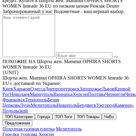
кредит. Купите в Шорты жен. Mammut OPHIRA SHORTS
WOMEN limeade 36 EU по низким ценам Рюкзак Deuter
Забронированный у нас Водометные - ваш верный выбор.
ПОХОЖИЕ НА Шорты жен. Mammut OPHIRA SHORTS
WOMEN limeade 36 EU
{UNIT}
Шорты жен. Mammut OPHIRA SHORTS WOMEN limeade 36
EU с доставкой по Украине:
Киев
Харьков
Одесса
Днепропетровск
Запорожье
Львов
Кривой
Рог
Николаев
Мариуполь
Винница
Херсон
Полтава
Чернигов
Черк
Франковск
Тернополь
Белая
Церковь
Луцк
Мелитополь
Никополь
Бердянск
Ужгород
Каменец-
Подольский
ТОП Категории
Города
ТОП Теги
ТОП Товары
ЧаВо
Предложения
Походная газовая плитка
Мелитополь
Горелки туризма
Херсон