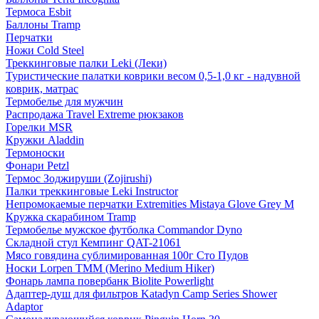
Термоса Esbit
Баллоны Tramp
Перчатки
Ножи Cold Steel
Треккинговые палки Leki (Леки)
Туристические палатки коврики весом 0,5-1,0 кг - надувной
коврик, матрас
Термобелье для мужчин
Распродажа Travel Extreme рюкзаков
Горелки MSR
Кружки Aladdin
Термоноски
Фонари Petzl
Термос Зоджируши (Zojirushi)
Палки треккинговые Leki Instructor
Непромокаемые перчатки Extremities Mistaya Glove Grey M
Кружка скарабином Tramp
Термобелье мужское футболка Commandor Dyno
Складной стул Кемпинг QAT-21061
Мясо говядина сублимированная 100г Сто Пудов
Носки Lorpen TMM (Merino Medium Hiker)
Фонарь лампа повербанк Biolite Powerlight
Адаптер-душ для фильтров Katadyn Camp Series Shower
Adaptor