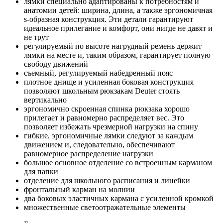
лямки специально адаптированы к потребностям и
анатомии детей: ширина, длина, а также эргономичная
s-образная конструкция. Эти детали гарантируют
идеальное прилегание и комфорт, они нигде не давят и
не трут
регулируемый по высоте нагрудный ремень держит
лямки на месте и, таким образом, гарантирует полную
свободу движений
съемный, регулируемый набедренный пояс
плотное днище и усиленная боковая конструкция
позволяют школьным рюкзакам Deuter стоять
вертикально
эргономично скроенная спинка рюкзака хорошо
прилегает и равномерно распределяет вес. Это
позволяет избежать чрезмерной нагрузки на спину
гибкие, эргономичные лямки следуют за каждым
движением и, следовательно, обеспечивают
равномерное распределение нагрузки
большое основное отделение со встроенным карманом
для папки
отделение для школьного расписания и линейки
фронтальный карман на молнии
два боковых эластичных кармана с усиленной кромкой
множественные светоотражательные элементы