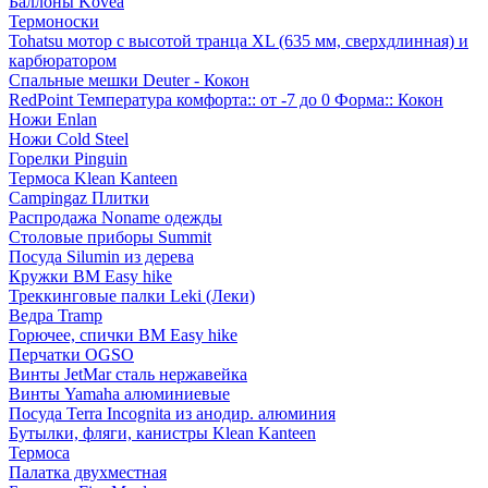
Баллоны Kovea
Термоноски
Tohatsu мотор с высотой транца XL (635 мм, сверхдлинная) и
карбюратором
Спальные мешки Deuter - Кокон
RedPoint Температура комфорта:: от -7 до 0 Форма:: Кокон
Ножи Enlan
Ножи Cold Steel
Горелки Pinguin
Термоса Klean Kanteen
Campingaz Плитки
Распродажа Noname одежды
Столовые приборы Summit
Посуда Silumin из дерева
Кружки BM Easy hike
Треккинговые палки Leki (Леки)
Ведра Tramp
Горючее, спички BM Easy hike
Перчатки OGSO
Винты JetMar сталь нержавейка
Винты Yamaha алюминиевые
Посуда Terra Incognita из анодир. алюминия
Бутылки, фляги, канистры Klean Kanteen
Термоса
Палатка двухместная