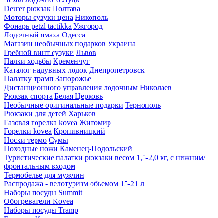
Deuter рюкзак
Полтава
Моторы сузуки цена
Никополь
Фонарь petzl tactikka
Ужгород
Лодочный ямаха
Одесса
Магазин необычных подарков
Украина
Гребной винт сузуки
Львов
Палки ходьбы
Кременчуг
Каталог надувных лодок
Днепропетровск
Палатку трамп
Запорожье
Дистанционного управления лодочным
Николаев
Рюкзак спорта
Белая Церковь
Необычные оригинальные подарки
Тернополь
Рюкзаки для детей
Харьков
Газовая горелка kovea
Житомир
Горелки kovea
Кропивницкий
Носки термо
Сумы
Походные ножи
Каменец-Подольский
Туристические палатки рюкзаки весом 1,5-2,0 кг, с нижним/
фронтальным входом
Термобелье для мужчин
Распродажа - велотуризм обьемом 15-21 л
Наборы посуды Summit
Обогреватели Kovea
Наборы посуды Tramp