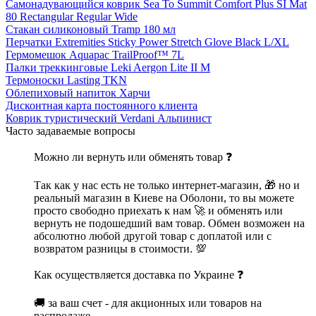
Самонадувающийся коврик Sea To Summit Comfort Plus SI Mat
80 Rectangular Regular Wide
Стакан силиконовый Tramp 180 мл
Перчатки Extremities Sticky Power Stretch Glove Black L/XL
Гермомешок Aquapac TrailProof™ 7L
Палки треккинговые Leki Aergon Lite II M
Термоноски Lasting TKN
Облепиховый напиток Харчи
Дисконтная карта постоянного клиента
Коврик туристический Verdani Альпинист
Часто задаваемые вопросы
Можно ли вернуть или обменять товар ❓
Так как у нас есть не только интернет-магазин, 🎁 но и
реальный магазин в Киеве на Оболони, то вы можете
просто свободно приехать к нам 🚀 и обменять или
вернуть не подошедший вам товар. Обмен возможен на
абсолютно любой другой товар с доплатой или с
возвратом разницы в стоимости. 💯
Как осуществляется доставка по Украине ❓
🚚 за ваш счет - для акционных или товаров на
распродаже