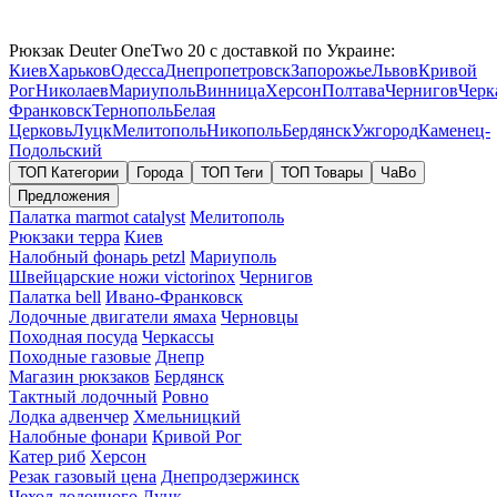
Рюкзак Deuter OneTwo 20 с доставкой по Украине:
Киев
Харьков
Одесса
Днепропетровск
Запорожье
Львов
Кривой
Рог
Николаев
Мариуполь
Винница
Херсон
Полтава
Чернигов
Черк
Франковск
Тернополь
Белая
Церковь
Луцк
Мелитополь
Никополь
Бердянск
Ужгород
Каменец-
Подольский
ТОП Категории
Города
ТОП Теги
ТОП Товары
ЧаВо
Предложения
Палатка marmot catalyst
Мелитополь
Рюкзаки терра
Киев
Налобный фонарь petzl
Мариуполь
Швейцарские ножи victorinox
Чернигов
Палатка bell
Ивано-Франковск
Лодочные двигатели ямаха
Черновцы
Походная посуда
Черкассы
Походные газовые
Днепр
Магазин рюкзаков
Бердянск
Тактный лодочный
Ровно
Лодка адвенчер
Хмельницкий
Налобные фонари
Кривой Рог
Катер риб
Херсон
Резак газовый цена
Днепродзержинск
Чехол лодочного
Луцк