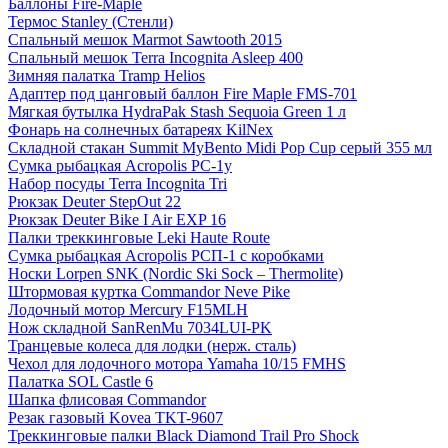
Баллоны Fire-Maple
Термос Stanley (Стенли)
Спальный мешок Marmot Sawtooth 2015
Спальный мешок Terra Incognita Asleep 400
Зимняя палатка Tramp Helios
Адаптер под цанговый баллон Fire Maple FMS-701
Мягкая бутылка HydraPak Stash Sequoia Green 1 л
Фонарь на солнечных батареях KilNex
Складной стакан Summit MyBento Midi Pop Cup серый 355 мл
Сумка рыбацкая Acropolis РС-1у
Набор посуды Terra Incognita Tri
Рюкзак Deuter StepOut 22
Рюкзак Deuter Bike I Air EXP 16
Палки треккинговые Leki Haute Route
Сумка рыбацкая Acropolis РСП-1 с коробками
Носки Lorpen SNK (Nordic Ski Sock – Thermolite)
Штормовая куртка Commandor Neve Pike
Лодочный мотор Mercury F15MLH
Нож складной SanRenMu 7034LUI-PK
Транцевые колеса для лодки (нерж. сталь)
Чехол для лодочного мотора Yamaha 10/15 FMHS
Палатка SOL Castle 6
Шапка флисовая Commandor
Резак газовый Kovea TKT-9607
Треккинговые палки Black Diamond Trail Pro Shock