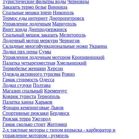
Туристические фильтры воды
Черновцы
Заказать термо белье
Винница
Спальные мешки totem
Никополь
Термос еды интернет
Днепропетровск
Управление лодочным
Мариуполь
Винт хонда
Днепродзержинск
Спальный мешок заказать
Мелитополь
Лодочный мотор меркури
Чернигов
Складные многофункциональные ножи
Украина
Лодки пвх цены
Сумы
Управления лодочным мотором
Кропивницкий
Палатка четырехместная
Хмельницкий
Термобелье женщин
Херсон
Одежда активного туризма
Ровно
Гамак стоимость
Одесса
Лодки сузуки
Полтава
Магазин спальный
Кременчуг
Коврик туриста
Тернополь
Палатка ханна
Харьков
Фонари кемпинговые
Львов
Спортивные рюкзаки
Бердянск
Рюкзак терра
Ужгород
Гамак сколько стоит
Житомир
2-х тактные моторы с типом впрыска - карбюратор и
управление мотором - румпель