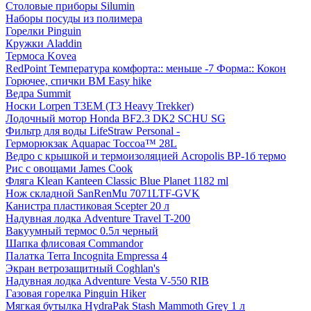
Столовые приборы Silumin
Наборы посуды из полимера
Горелки Pinguin
Кружки Aladdin
Термоса Kovea
RedPoint Температура комфорта:: меньше -7 Форма:: Кокон
Горючее, спички BM Easy hike
Ведра Summit
Носки Lorpen T3EM (T3 Heavy Trekker)
Лодочный мотор Honda BF2.3 DK2 SCHU SG
Фильтр для воды LifeStraw Personal -
Герморюкзак Aquapac Toccoa™ 28L
Ведро с крышкой и термоизоляцией Acropolis ВР-1б термо
Рис с овощами James Cook
Фляга Klean Kanteen Classic Blue Planet 1182 ml
Нож складной SanRenMu 7071LTF-GVK
Канистра пластиковая Scepter 20 л
Надувная лодка Adventure Travel T-200
Вакуумный термос 0.5л черный
Шапка флисовая Commandor
Палатка Terra Incognita Empressa 4
Экран ветрозащитный Coghlan's
Надувная лодка Adventure Vesta V-550 RIB
Газовая горелка Pinguin Hiker
Мягкая бутылка HydraPak Stash Mammoth Grey 1 л