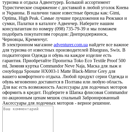
туризма и отдыха Адвентурер. Большой ассортимент
Туристическое снаряжение с доставкой в любой уголок Киева
и Украины. В наличии такие известные бренды как: Gimi,
Optima, High Peak. Самые лучшие предложения на Рюкзаки и
сумки, Палатки в каталоге Адвенчер. Наберите нашим
консультантам по номеру (098) 735-79-39 и мы поможем
подобрать покупателям городов: Днепродзержинск,
Черновцы, Кременчуг.
В электронном магазине
adventurer.com.ua
найдете все важное
для туризма от известных производителей Bluegrass, Swix. В
подкатегории Одежда и обувь на каждое изделие есть
гарантия. Приобретайте Пропитка Toko Eco Textile Proof 500
ml, Зимняя куртка Commandor Neve Naja, Маска для лыж и
сноуборда Sposune HX003-1 Matte Black-Mirror Grey для
вашего комфортного отдыха. Любой продукт серии Одежда и
обувь мгновенно доставится в Полтава или любую область.
Для вас есть возможность Аксессуары для лодочных моторов
оформить в кредит. Подберите в Шапка флисовая Commandor
по акционным ценам мешок спальный Забронированный
Аксессуары для лодочных моторов - верное решение.