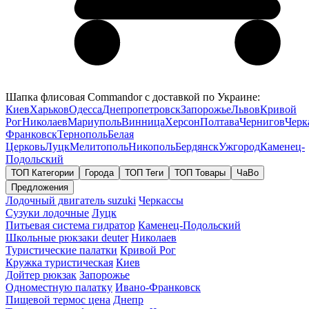
Шапка флисовая Commandor с доставкой по Украине:
Киев
Харьков
Одесса
Днепропетровск
Запорожье
Львов
Кривой
Рог
Николаев
Мариуполь
Винница
Херсон
Полтава
Чернигов
Черк
Франковск
Тернополь
Белая
Церковь
Луцк
Мелитополь
Никополь
Бердянск
Ужгород
Каменец-
Подольский
ТОП Категории
Города
ТОП Теги
ТОП Товары
ЧаВо
Предложения
Лодочный двигатель suzuki
Черкассы
Сузуки лодочные
Луцк
Питьевая система гидратор
Каменец-Подольский
Школьные рюкзаки deuter
Николаев
Туристические палатки
Кривой Рог
Кружка туристическая
Киев
Дойтер рюкзак
Запорожье
Одноместную палатку
Ивано-Франковск
Пищевой термос цена
Днепр