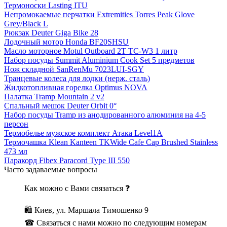
Термоноски Lasting ITU
Непромокаемые перчатки Extremities Torres Peak Glove
Grey/Black L
Рюкзак Deuter Giga Bike 28
Лодочный мотор Honda BF20SHSU
Масло моторное Motul Outboard 2T TC-W3 1 литр
Набор посуды Summit Aluminium Cook Set 5 предметов
Нож складной SanRenMu 7023LUI-SGY
Транцевые колеса для лодки (нерж. сталь)
Жидкотопливная горелка Optimus NOVA
Палатка Tramp Mountain 2 v2
Спальный мешок Deuter Orbit 0°
Набор посуды Tramp из анодированного алюминия на 4-5
персон
Термобелье мужское комплект Атака Level1А
Термочашка Klean Kanteen TKWide Cafe Cap Brushed Stainless
473 мл
Паракорд Fibex Paracord Type III 550
Часто задаваемые вопросы
Как можно с Вами связаться ❓
🛍 Киев, ул. Маршала Тимошенко 9
☎ Связаться с нами можно по следующим номерам