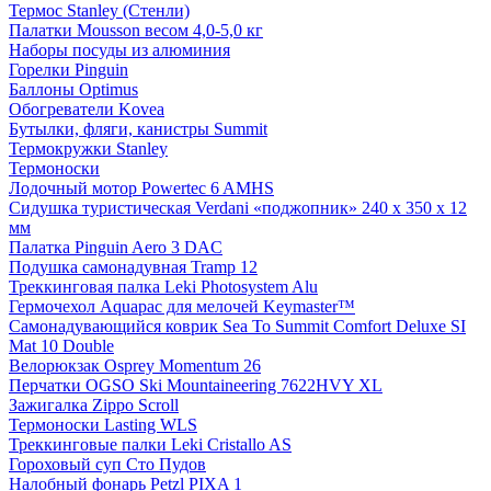
Термос Stanley (Стенли)
Палатки Mousson весом 4,0-5,0 кг
Наборы посуды из алюминия
Горелки Pinguin
Баллоны Optimus
Обогреватели Kovea
Бутылки, фляги, канистры Summit
Термокружки Stanley
Термоноски
Лодочный мотор Powertec 6 AMHS
Сидушка туристическая Verdani «поджопник» 240 x 350 х 12
мм
Палатка Pinguin Aero 3 DAC
Подушка самонадувная Tramp 12
Треккинговая палка Leki Photosystem Alu
Гермочехол Aquapac для мелочей Keymaster™
Самонадувающийся коврик Sea To Summit Comfort Deluxe SI
Mat 10 Double
Велорюкзак Osprey Momentum 26
Перчатки OGSO Ski Mountaineering 7622HVY XL
Зажигалка Zippo Scroll
Термоноски Lasting WLS
Треккинговые палки Leki Cristallo AS
Гороховый суп Сто Пудов
Налобный фонарь Petzl PIXA 1