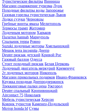
Туристические фильтры
Винница
Магазин снаряжение туризма
Луцк
Походные фильтры воды
Запорожье
Газовая горелка туристическая
Львов
Лодки сузуки
Черновцы
Гребные винты ямаха
Мелитополь
Термосы трамп
Житомир
Лодочным мотором
Харьков
Палатки hannah
Мариуполь
Спальник терра
Ровно
Suzuki лодочные моторы
Хмельницкий
Мешок terra incognita
Днепр
Deuter рюкзак детский
Кривой Рог
Газовый баллон
Одесса
Стоит походный рюкзак
Белая Церковь
Лодочный двигатель меркурий
Кременчуг
2т лодочных моторов
Никополь
Магазин прикольных подарков
Ивано-Франковск
Кружка походная
Днепродзержинск
Треккинговые палки цена
Ужгород
Deuter спальный
Кропивницкий
Aircontact 75
Николаев
Мебель туристическая
Херсон
Коврик туристов
Каменец-Подольский
Мотор honda bf
Сумы