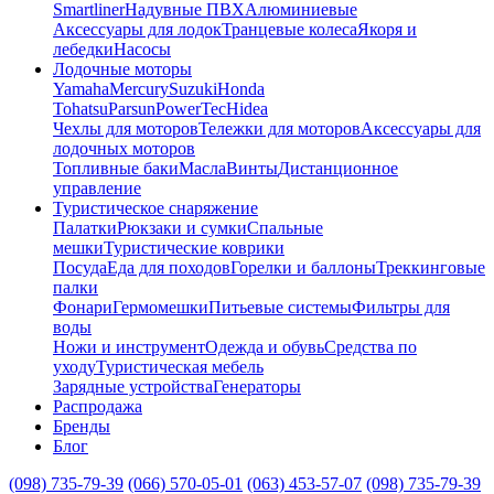
Smartliner
Надувные ПВХ
Алюминиевые
Аксессуары для лодок
Транцевые колеса
Якоря и
лебедки
Насосы
Лодочные моторы
Yamaha
Mercury
Suzuki
Honda
Tohatsu
Parsun
PowerTec
Hidea
Чехлы для моторов
Тележки для моторов
Аксессуары для
лодочных моторов
Топливные баки
Масла
Винты
Дистанционное
управление
Туристическое снаряжение
Палатки
Рюкзаки и сумки
Спальные
мешки
Туристические коврики
Посуда
Еда для походов
Горелки и баллоны
Треккинговые
палки
Фонари
Гермомешки
Питьевые системы
Фильтры для
воды
Ножи и инструмент
Одежда и обувь
Средства по
уходу
Туристическая мебель
Зарядные устройства
Генераторы
Распродажа
Бренды
Блог
(098) 735-79-39
(066) 570-05-01
(063) 453-57-07
(098) 735-79-39