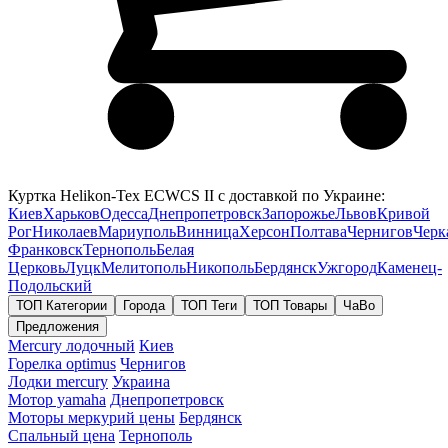
Куртка Helikon-Tex ECWCS II с доставкой по Украине:
Киев
Харьков
Одесса
Днепропетровск
Запорожье
Львов
Кривой
Рог
Николаев
Мариуполь
Винница
Херсон
Полтава
Чернигов
Черк
Франковск
Тернополь
Белая
Церковь
Луцк
Мелитополь
Никополь
Бердянск
Ужгород
Каменец-
Подольский
ТОП Категории
Города
ТОП Теги
ТОП Товары
ЧаВо
Предложения
Mercury лодочный
Киев
Горелка optimus
Чернигов
Лодки mercury
Украина
Мотор yamaha
Днепропетровск
Моторы меркурий цены
Бердянск
Спальный цена
Тернополь