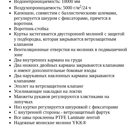
Водонепроницаемость: 10000 мм
2
Воздухопроницаемость: 5000 г/м
/24 ч
Капюшон, совместим с баллистическими шлемами,
регулируется шнуром с фиксаторами, прячется в
воротник
Воротник-стойка
Куртка застегивается двусторонней молнией с защитой
у подбородка, которая закрывается ветрозащитным
клапаном
Вентиляционные отверстия на молниях в подмышечной
зоне
Два внутренних кармана на груди
Два нижних двойных кармана закрываются клапанами
и имеют дополнительные боковые входы
Два нарукавных наклонных кармана закрываются
клапанами
Эполет на ветрозащитном клапане
Усиливающие накладки на локтях
Манжеты рукавов регулируются хлястиками на
липучках
Низ куртки регулируется шнуровкой с фиксаторами
С внутренней стороны - ветрозащитный фартук
Все швы проклеены PTFE Laminate лентой
Надежные японские молнии YKK®