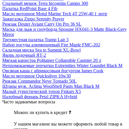
Спальный мешок Terra Incognita Campo 300
Палатка RedPoint Base 4 Fib
Масло моторное Motul Marine Tech 4T 25W-40 1 литр
Зажигалка Zippo Serenity Prayer
Рюкзак Deuter Aviant Carry On Pro 36 SL
Маска для лыж и сноуборда Sposune HX041-3 Matte Black-Grey
Mirror
Трехместная палатка Tramp Lair 3
Набор посуды алюминиевый Fire Maple FMC-202
Складная миска Sea to Summit XL-Bowl
Якорь лодочный ЯТ-2
Мягкая канистра Politainer Collapsible Canister 20 л
Непромокаемые перчатки Extremities Winter Gauntlet Black M
Овсяная каша с абрикосовым йогуртом James Cook
Масло моторное Quicksilver 10w30
Рюкзак Commandor Neve Tornado 50L
Штаны муж. Aclima WoolShell Pants Man Black M
Малый туристический топор Fiskars X5
Налобный фонарь Petzl ZIPKA Hybrid
Часто задаваемые вопросы
Можно ли купить в кредит ❓
У нашем магазине вы можете оформить любой товар в