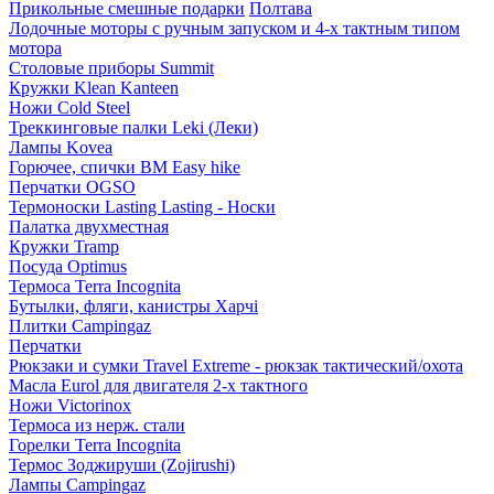
Прикольные смешные подарки
Полтава
Лодочные моторы с ручным запуском и 4-х тактным типом
мотора
Столовые приборы Summit
Кружки Klean Kanteen
Ножи Cold Steel
Треккинговые палки Leki (Леки)
Лампы Kovea
Горючее, спички BM Easy hike
Перчатки OGSO
Термоноски Lasting Lasting - Носки
Палатка двухместная
Кружки Tramp
Посуда Optimus
Термоса Terra Incognita
Бутылки, фляги, канистры Харчі
Плитки Campingaz
Перчатки
Рюкзаки и сумки Travel Extreme - рюкзак тактический/охота
Масла Eurol для двигателя 2-х тактного
Ножи Victorinox
Термоса из нерж. стали
Горелки Terra Incognita
Термос Зоджируши (Zojirushi)
Лампы Campingaz