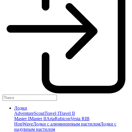
Лодки
Adventure
Scout
Travel I
Travel II
Master I
Master II
Arta
Rubicon
Vesta RIB
HonWave
Лодки с алюминиевым настилом
Лодки с
надувным настилом