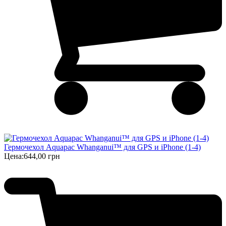
Гермочехол Aquapac Whanganui™ для GPS и iPhone (1-4)
Цена:
644,00 грн