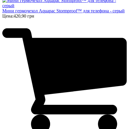
Мини гермочехол Aquapac Stormproof™ для телефона - серый
Цена:
420,90 грн