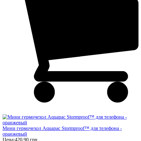
Мини гермочехол Aquapac Stormproof™ для телефона -
оранжевый
Цена:
420,90 грн