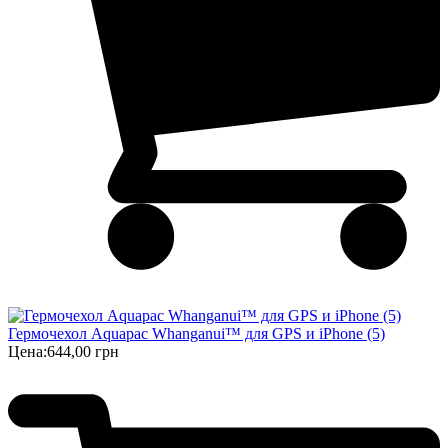
Гермочехол Aquapac Whanganui™ для GPS и iPhone (5)
Цена:
644,00 грн