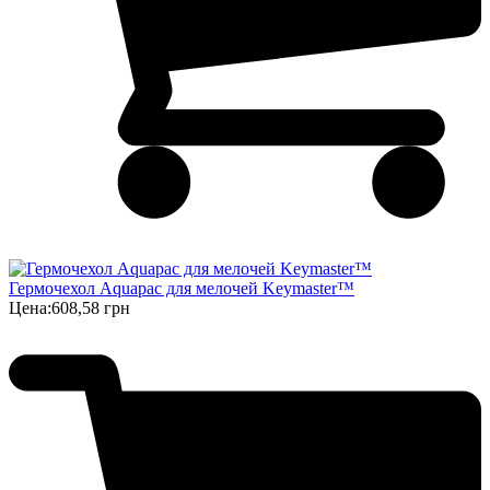
Гермочехол Aquapac для мелочей Keymaster™
Цена:
608,58 грн