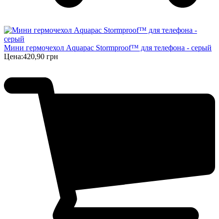
Мини гермочехол Aquapac Stormproof™ для телефона - серый
Цена:
420,90 грн