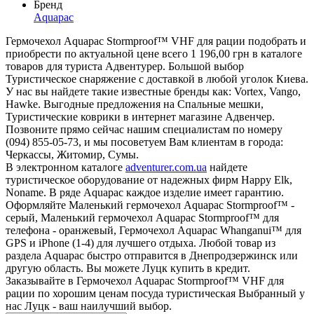
Бренд
Aquapac
Гермочехол Aquapac Stormproof™ VHF для рации подобрать и
приобрести по актуальной цене всего 1 196,00 грн в каталоге
товаров для туриста Адвентурер. Большой выбор
Туристическое снаряжение с доставкой в любой уголок Киева.
У нас вы найдете такие известные бренды как: Vortex, Vango,
Hawke. Выгодные предложения на Спальные мешки,
Туристические коврики в интернет магазине Адвенчер.
Позвоните прямо сейчас нашим специалистам по номеру
(094) 855-05-73, и мы посоветуем Вам клиентам в города:
Черкассы, Житомир, Сумы.
В электронном каталоге
adventurer.com.ua
найдете
туристическое оборудование от надежных фирм Happy Elk,
Noname. В ряде Aquapac каждое изделие имеет гарантию.
Оформляйте Маленький гермочехол Aquapac Stormproof™ -
серый, Маленький гермочехол Aquapac Stormproof™ для
телефона - оранжевый, Гермочехол Aquapac Whanganui™ для
GPS и iPhone (1-4) для лучшего отдыха. Любой товар из
раздела Aquapac быстро отправится в Днепродзержинск или
другую область. Вы можете Луцк купить в кредит.
Заказывайте в Гермочехол Aquapac Stormproof™ VHF для
рации по хорошим ценам посуда туристическая Выбранный у
нас Луцк - ваш наилучший выбор.