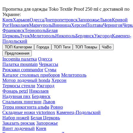
Пропитка для одежды Toko Textile Proof 250 ml с доставкой по
Украине:
Киев
Харьков
Одесса
Днепропетровск
Запорожье
Львов
Кривой
Рог
Николаев
Мариуполь
Винница
Херсон
Полтава
Чернигов
Черк
Франковск
Тернополь
Белая
Церковь
Луцк
Мелитополь
Никополь
Бердянск
Ужгород
Каменец-
Подольский
ТОП Категории
Города
ТОП Теги
ТОП Товары
ЧаВо
Предложения
Incognita палатка
Одесса
Палатка mountain
Черкассы
Рюкзаки commandor
Сумы
Каталог столовых приборов
Мелитополь
Мотор лодочный honda
Херсон
Термосы стенли
Ужгород
Фонарь petzl
Николаев
Надувная пвх
Бердянск
Спальник пингвин
Львов
Терра инкогнита альфа
Ровно
Складные ножи victorinox
Каменец-Подольский
Набор ножей
Белая Церковь
Заказать рюкзак
Запорожье
Винт лодочный
Киев