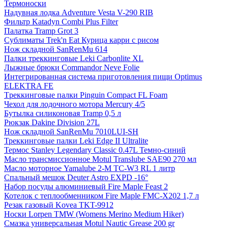
Термоноски
Надувная лодка Adventure Vesta V-290 RIB
Фильтр Katadyn Combi Plus Filter
Палатка Tramp Grot 3
Сублиматы Trek'n Eat Курица карри с рисом
Нож складной SanRenMu 614
Палки треккинговые Leki Carbonlite XL
Лыжные брюки Commandor Neve Folie
Интегрированная система приготовления пищи Optimus
ELEKTRA FE
Tреккинговые палки Pinguin Compact FL Foam
Чехол для лодочного мотора Mercury 4/5
Бутылка силиконовая Tramp 0,5 л
Рюкзак Dakine Division 27L
Нож складной SanRenMu 7010LUI-SH
Треккинговые палки Leki Edge II Ultralite
Термос Stanley Legendary Classic 0.47L Темно-синий
Масло трансмиссионное Motul Translube SAE90 270 мл
Масло моторное Yamalube 2-M TC-W3 RL 1 литр
Спальный мешок Deuter Astro EXPD -16°
Набор посуды алюминиевый Fire Maple Feast 2
Котелок с теплообменником Fire Maple FMC-Х202 1,7 л
Резак газовый Kovea TKT-9912
Носки Lorpen TMW (Womens Merino Medium Hiker)
Смазка универсальная Motul Nautic Grease 200 gr