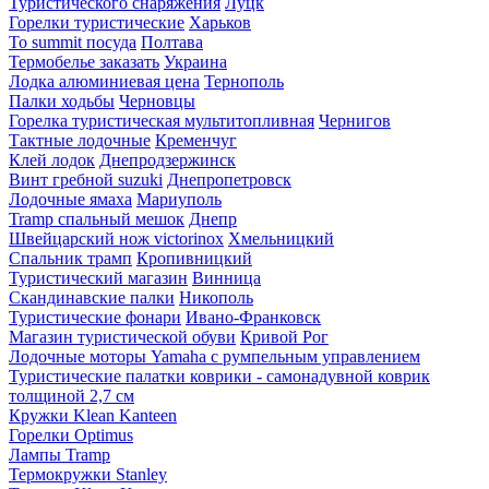
Туристического снаряжения
Луцк
Горелки туристические
Харьков
To summit посуда
Полтава
Термобелье заказать
Украина
Лодка алюминиевая цена
Тернополь
Палки ходьбы
Черновцы
Горелка туристическая мультитопливная
Чернигов
Тактные лодочные
Кременчуг
Клей лодок
Днепродзержинск
Винт гребной suzuki
Днепропетровск
Лодочные ямаха
Мариуполь
Tramp спальный мешок
Днепр
Швейцарский нож victorinox
Хмельницкий
Спальник трамп
Кропивницкий
Туристический магазин
Винница
Скандинавские палки
Никополь
Туристические фонари
Ивано-Франковск
Магазин туристической обуви
Кривой Рог
Лодочные моторы Yamaha с румпельным управлением
Туристические палатки коврики - самонадувной коврик
толщиной 2,7 см
Кружки Klean Kanteen
Горелки Optimus
Лампы Tramp
Термокружки Stanley