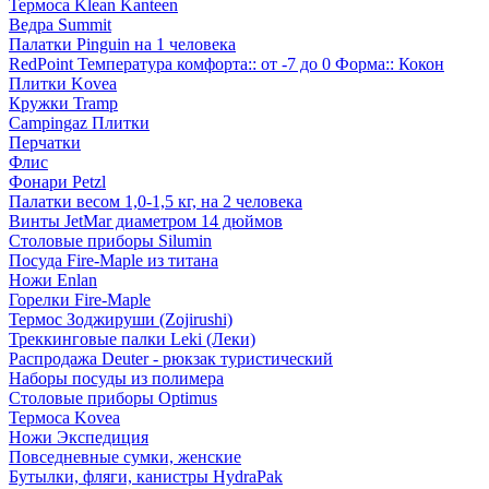
Термоса Klean Kanteen
Ведра Summit
Палатки Pinguin на 1 человека
RedPoint Температура комфорта:: от -7 до 0 Форма:: Кокон
Плитки Kovea
Кружки Tramp
Campingaz Плитки
Перчатки
Флис
Фонари Petzl
Палатки весом 1,0-1,5 кг, на 2 человека
Винты JetMar диаметром 14 дюймов
Столовые приборы Silumin
Посуда Fire-Maple из титана
Ножи Enlan
Горелки Fire-Maple
Термос Зоджируши (Zojirushi)
Треккинговые палки Leki (Леки)
Распродажа Deuter - рюкзак туристический
Наборы посуды из полимера
Столовые приборы Optimus
Термоса Kovea
Ножи Экспедиция
Повседневные сумки, женские
Бутылки, фляги, канистры HydraPak