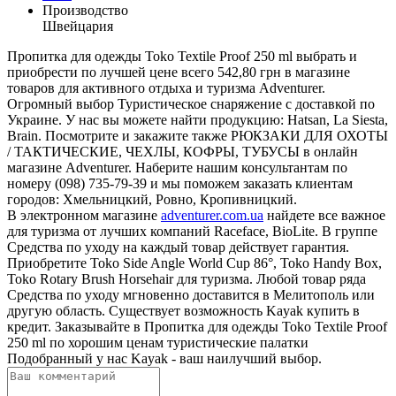
Производство
Швейцария
Пропитка для одежды Toko Textile Proof 250 ml выбрать и
приобрести по лучшей цене всего 542,80 грн в магазине
товаров для активного отдыха и туризма Adventurer.
Огромный выбор Туристическое снаряжение с доставкой по
Украине. У нас вы можете найти продукцию: Hatsan, La Siesta,
Brain. Посмотрите и закажите также РЮКЗАКИ ДЛЯ ОХОТЫ
/ ТАКТИЧЕСКИЕ, ЧЕХЛЫ, КОФРЫ, ТУБУСЫ в онлайн
магазине Adventurer. Наберите нашим консультантам по
номеру (098) 735-79-39 и мы поможем заказать клиентам
городов: Хмельницкий, Ровно, Кропивницкий.
В электронном магазине
adventurer.com.ua
найдете все важное
для туризма от лучших компаний Raceface, BioLite. В группе
Средства по уходу на каждый товар действует гарантия.
Приобретите Toko Side Angle World Cup 86°, Toko Handy Box,
Toko Rotary Brush Horsehair для туризма. Любой товар ряда
Средства по уходу мгновенно доставится в Мелитополь или
другую область. Существует возможность Kayak купить в
кредит. Заказывайте в Пропитка для одежды Toko Textile Proof
250 ml по хорошим ценам туристические палатки
Подобранный у нас Kayak - ваш наилучший выбор.